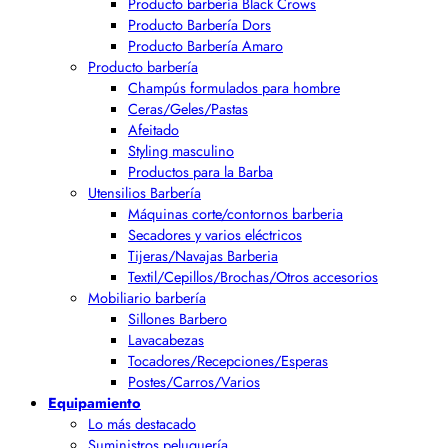
Producto barbería Black Crows
Producto Barbería Dors
Producto Barbería Amaro
Producto barbería
Champús formulados para hombre
Ceras/Geles/Pastas
Afeitado
Styling masculino
Productos para la Barba
Utensilios Barbería
Máquinas corte/contornos barberia
Secadores y varios eléctricos
Tijeras/Navajas Barberia
Textil/Cepillos/Brochas/Otros accesorios
Mobiliario barbería
Sillones Barbero
Lavacabezas
Tocadores/Recepciones/Esperas
Postes/Carros/Varios
Equipamiento
Lo más destacado
Suministros peluquería