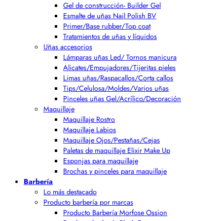
Gel de construcción- Builder Gel
Esmalte de uñas Nail Polish BV
Primer/Base rubber/Top coat
Tratamientos de uñas y líquidos
Uñas accesorios
Lámparas uñas Led/ Tornos manicura
Alicates/Empujadores/Tijeritas pieles
Limas uñas/Raspacallos/Corta callos
Tips/Celulosa/Moldes/Varios uñas
Pinceles uñas Gel/Acrílico/Decoración
Maquillaje
Maquillaje Rostro
Maquillaje Labios
Maquillaje Ojos/Pestañas/Cejas
Paletas de maquillaje Elixir Make Up
Esponjas para maquillaje
Brochas y pinceles para maquillaje
Barbería
Lo más destacado
Producto barbería por marcas
Producto Barbería Morfose Ossion