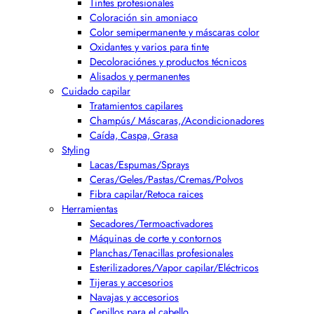
Tintes profesionales
Coloración sin amoniaco
Color semipermanente y máscaras color
Oxidantes y varios para tinte
Decoloraciónes y productos técnicos
Alisados y permanentes
Cuidado capilar
Tratamientos capilares
Champús/ Máscaras,/Acondicionadores
Caída, Caspa, Grasa
Styling
Lacas/Espumas/Sprays
Ceras/Geles/Pastas/Cremas/Polvos
Fibra capilar/Retoca raices
Herramientas
Secadores/Termoactivadores
Máquinas de corte y contornos
Planchas/Tenacillas profesionales
Esterilizadores/Vapor capilar/Eléctricos
Tijeras y accesorios
Navajas y accesorios
Cepillos para el cabello