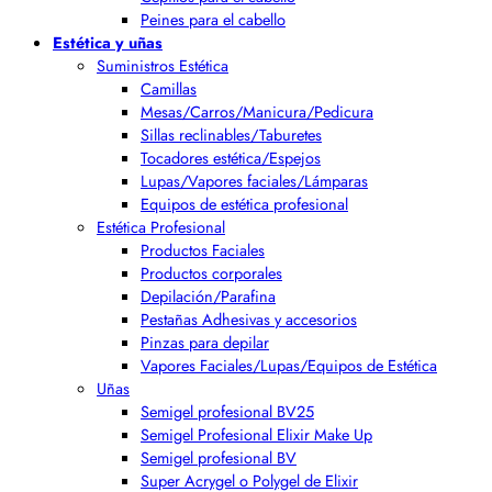
Peines para el cabello
Estética y uñas
Suministros Estética
Camillas
Mesas/Carros/Manicura/Pedicura
Sillas reclinables/Taburetes
Tocadores estética/Espejos
Lupas/Vapores faciales/Lámparas
Equipos de estética profesional
Estética Profesional
Productos Faciales
Productos corporales
Depilación/Parafina
Pestañas Adhesivas y accesorios
Pinzas para depilar
Vapores Faciales/Lupas/Equipos de Estética
Uñas
Semigel profesional BV25
Semigel Profesional Elixir Make Up
Semigel profesional BV
Super Acrygel o Polygel de Elixir