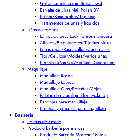
Gel de construcción- Builder Gel
Esmalte de uñas Nail Polish BV
Primer/Base rubber/Top coat
Tratamientos de uñas y líquidos
Uñas accesorios
Lámparas uñas Led/ Tornos manicura
Alicates/Empujadores/Tijeritas pieles
Limas uñas/Raspacallos/Corta callos
Tips/Celulosa/Moldes/Varios uñas
Pinceles uñas Gel/Acrílico/Decoración
Maquillaje
Maquillaje Rostro
Maquillaje Labios
Maquillaje Ojos/Pestañas/Cejas
Paletas de maquillaje Elixir Make Up
Esponjas para maquillaje
Brochas y pinceles para maquillaje
Barbería
Lo más destacado
Producto barbería por marcas
Producto Barbería Morfose Ossion