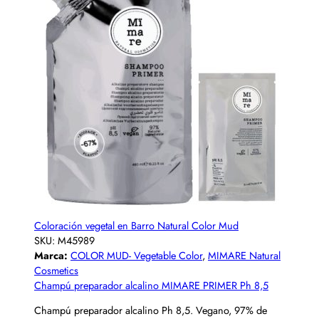
Coloración vegetal en Barro Natural Color Mud
SKU:
M45989
Marca:
COLOR MUD- Vegetable Color
,
MIMARE Natural
Cosmetics
Champú preparador alcalino MIMARE PRIMER Ph 8,5
Champú preparador alcalino Ph 8,5. Vegano, 97% de