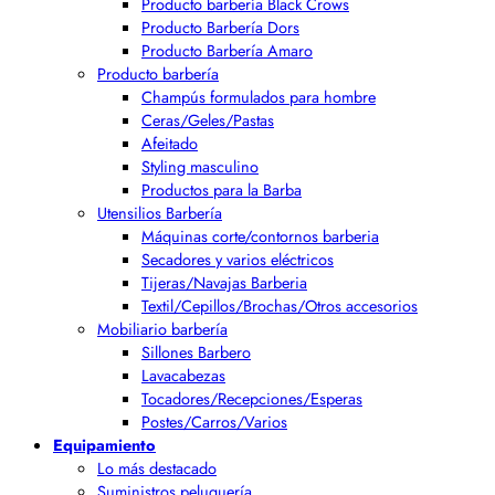
Producto barbería Black Crows
Producto Barbería Dors
Producto Barbería Amaro
Producto barbería
Champús formulados para hombre
Ceras/Geles/Pastas
Afeitado
Styling masculino
Productos para la Barba
Utensilios Barbería
Máquinas corte/contornos barberia
Secadores y varios eléctricos
Tijeras/Navajas Barberia
Textil/Cepillos/Brochas/Otros accesorios
Mobiliario barbería
Sillones Barbero
Lavacabezas
Tocadores/Recepciones/Esperas
Postes/Carros/Varios
Equipamiento
Lo más destacado
Suministros peluquería