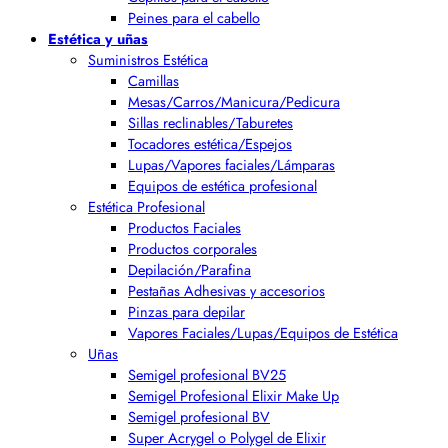
Peines para el cabello
Estética y uñas
Suministros Estética
Camillas
Mesas/Carros/Manicura/Pedicura
Sillas reclinables/Taburetes
Tocadores estética/Espejos
Lupas/Vapores faciales/Lámparas
Equipos de estética profesional
Estética Profesional
Productos Faciales
Productos corporales
Depilación/Parafina
Pestañas Adhesivas y accesorios
Pinzas para depilar
Vapores Faciales/Lupas/Equipos de Estética
Uñas
Semigel profesional BV25
Semigel Profesional Elixir Make Up
Semigel profesional BV
Super Acrygel o Polygel de Elixir