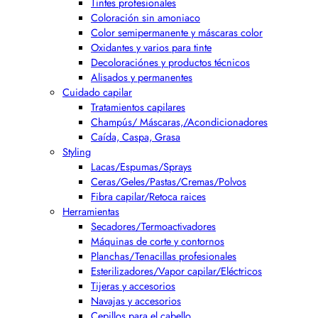
Tintes profesionales
Coloración sin amoniaco
Color semipermanente y máscaras color
Oxidantes y varios para tinte
Decoloraciónes y productos técnicos
Alisados y permanentes
Cuidado capilar
Tratamientos capilares
Champús/ Máscaras,/Acondicionadores
Caída, Caspa, Grasa
Styling
Lacas/Espumas/Sprays
Ceras/Geles/Pastas/Cremas/Polvos
Fibra capilar/Retoca raices
Herramientas
Secadores/Termoactivadores
Máquinas de corte y contornos
Planchas/Tenacillas profesionales
Esterilizadores/Vapor capilar/Eléctricos
Tijeras y accesorios
Navajas y accesorios
Cepillos para el cabello