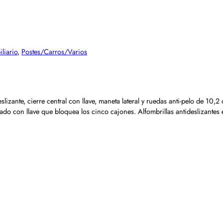
liario
,
Postes/Carros/Varios
izante, cierre central con llave, maneta lateral y ruedas anti-pelo de 10,2
zado con llave que bloquea los cinco cajones. Alfombrillas antideslizante