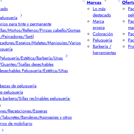
Marcas
Ofert
cado
Lo más
Pac
destacado
pel
peluquería
Marca
Pa
rios para tinte y permanente
propia
ma
llas/Moños/Rellenos/Pinzas cabello/Gomas
Coloración
Pac
/Peinadores/Textil
Peluquería
Pac
izadores/Espejos/Maletas/Maniquíes/Varios
Barbería /
Pr
uquería
herramientas
Peluquería/Estética/Barbería/Unas
Guantes/Toallas desechables
desechables Peluquería/Estética/Uñas
bezas de peluquería
de peluquería
s barbero/Sillas reclinables peluquería-
a
res/Recepciones/Esperas
/Taburetes/Bandejas/Apoyapies y otros
rios de mobiliario