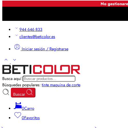
No gestionare
944 646 833
clientes@beticolor.es
Iniciar sesión / Registrarse
Busca aquí
Búsquedas populares:
tinte
maquina de corte
Buscar
0
Carro
0
Favoritos