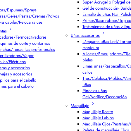
Super Acrygel o Polygel de 
Gel de construcción- Build
cas/Espumas/Sprays
Esmalte de uñas Nail Polis
ras/Geles/Pastas/Cremas/Polvos
Primer/Base rubber/Top co
bra capilar/Retoca raices
Tratamientos de uñas y líqu
ntas
Uñas accesorios
cadores/Termoactivadores
Lámparas uñas Led/ Torno
quinas de corte y contornos
manicura
anchas/Tenacillas profesionales
Alicates/Empujadores/Tijer
terilizadores/Vapor
pieles
pilar/Eléctricos
Limas uñas/Raspacallos/Co
jeras y accesorios
callos
vajas y accesorios
Tips/Celulosa/Moldes/Var
pillos para el cabello
uñas
ines para el cabello
Pinceles uñas
Gel/Acrílico/Decoración
Maquillaje
Maquillaje Rostro
Maquillaje Labios
Maquillaje Ojos/Pestañas/
Paletas de maquillaje Elixi