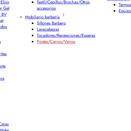
Elixir
Textil/Cepillos/Brochas/Otros
Termoa
er Gel
accesorios
Equipo
h BV
Mobiliario barbería
at
Sillones Barbero
idos
Lavacabezas
Tocadores/Recepciones/Esperas
s
Postes/Carros/Varios
itas
rta
ios
Cejas
r Make