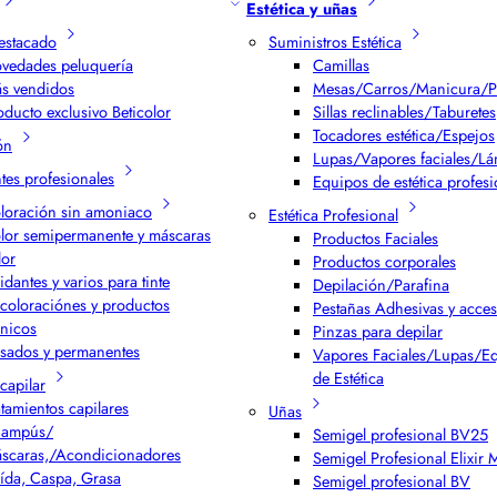
Estética y uñas
estacado
Suministros Estética
vedades peluquería
Camillas
s vendidos
Mesas/Carros/Manicura/P
oducto exclusivo Beticolor
Sillas reclinables/Taburetes
Tocadores estética/Espejos
ón
Lupas/Vapores faciales/L
ntes profesionales
Equipos de estética profesi
loración sin amoniaco
Estética Profesional
lor semipermanente y máscaras
Productos Faciales
lor
Productos corporales
idantes y varios para tinte
Depilación/Parafina
coloraciónes y productos
Pestañas Adhesivas y acces
cnicos
Pinzas para depilar
isados y permanentes
Vapores Faciales/Lupas/E
de Estética
capilar
atamientos capilares
Uñas
ampús/
Semigel profesional BV25
scaras,/Acondicionadores
Semigel Profesional Elixir
ída, Caspa, Grasa
Semigel profesional BV