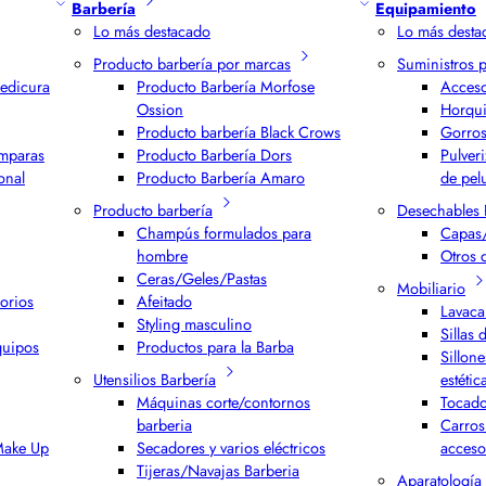
Barbería
Equipamiento
Lo más destacado
Lo más desta
Producto barbería por marcas
Suministros 
edicura
Producto Barbería Morfose
Acceso
Ossion
Horqui
Producto barbería Black Crows
Gorros
ámparas
Producto Barbería Dors
Pulver
onal
Producto Barbería Amaro
de pel
Producto barbería
Desechables 
Champús formulados para
Capas/
hombre
Otros 
Ceras/Geles/Pastas
Mobiliario
orios
Afeitado
Lavaca
Styling masculino
Sillas 
quipos
Productos para la Barba
Sillone
Utensilios Barbería
estétic
Máquinas corte/contornos
Tocado
barberia
Carros
 Make Up
Secadores y varios eléctricos
acceso
Tijeras/Navajas Barberia
Aparatología