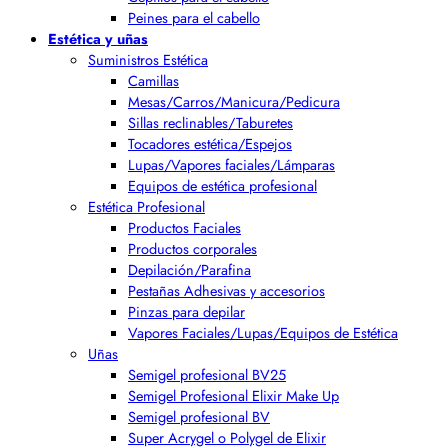
Peines para el cabello
Estética y uñas
Suministros Estética
Camillas
Mesas/Carros/Manicura/Pedicura
Sillas reclinables/Taburetes
Tocadores estética/Espejos
Lupas/Vapores faciales/Lámparas
Equipos de estética profesional
Estética Profesional
Productos Faciales
Productos corporales
Depilación/Parafina
Pestañas Adhesivas y accesorios
Pinzas para depilar
Vapores Faciales/Lupas/Equipos de Estética
Uñas
Semigel profesional BV25
Semigel Profesional Elixir Make Up
Semigel profesional BV
Super Acrygel o Polygel de Elixir