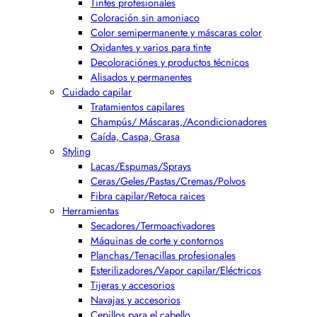
Tintes profesionales
Coloración sin amoniaco
Color semipermanente y máscaras color
Oxidantes y varios para tinte
Decoloraciónes y productos técnicos
Alisados y permanentes
Cuidado capilar
Tratamientos capilares
Champús/ Máscaras,/Acondicionadores
Caída, Caspa, Grasa
Styling
Lacas/Espumas/Sprays
Ceras/Geles/Pastas/Cremas/Polvos
Fibra capilar/Retoca raices
Herramientas
Secadores/Termoactivadores
Máquinas de corte y contornos
Planchas/Tenacillas profesionales
Esterilizadores/Vapor capilar/Eléctricos
Tijeras y accesorios
Navajas y accesorios
Cepillos para el cabello