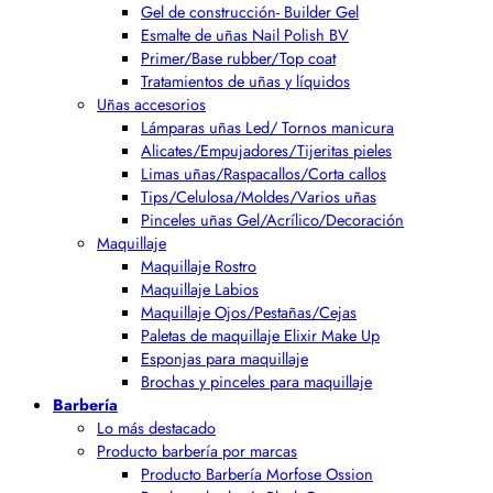
Gel de construcción- Builder Gel
Esmalte de uñas Nail Polish BV
Primer/Base rubber/Top coat
Tratamientos de uñas y líquidos
Uñas accesorios
Lámparas uñas Led/ Tornos manicura
Alicates/Empujadores/Tijeritas pieles
Limas uñas/Raspacallos/Corta callos
Tips/Celulosa/Moldes/Varios uñas
Pinceles uñas Gel/Acrílico/Decoración
Maquillaje
Maquillaje Rostro
Maquillaje Labios
Maquillaje Ojos/Pestañas/Cejas
Paletas de maquillaje Elixir Make Up
Esponjas para maquillaje
Brochas y pinceles para maquillaje
Barbería
Lo más destacado
Producto barbería por marcas
Producto Barbería Morfose Ossion