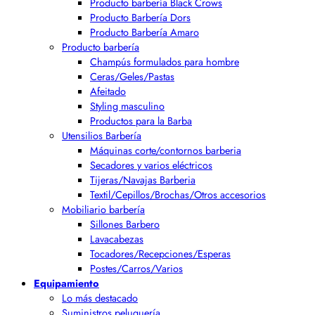
Producto barbería Black Crows
Producto Barbería Dors
Producto Barbería Amaro
Producto barbería
Champús formulados para hombre
Ceras/Geles/Pastas
Afeitado
Styling masculino
Productos para la Barba
Utensilios Barbería
Máquinas corte/contornos barberia
Secadores y varios eléctricos
Tijeras/Navajas Barberia
Textil/Cepillos/Brochas/Otros accesorios
Mobiliario barbería
Sillones Barbero
Lavacabezas
Tocadores/Recepciones/Esperas
Postes/Carros/Varios
Equipamiento
Lo más destacado
Suministros peluquería