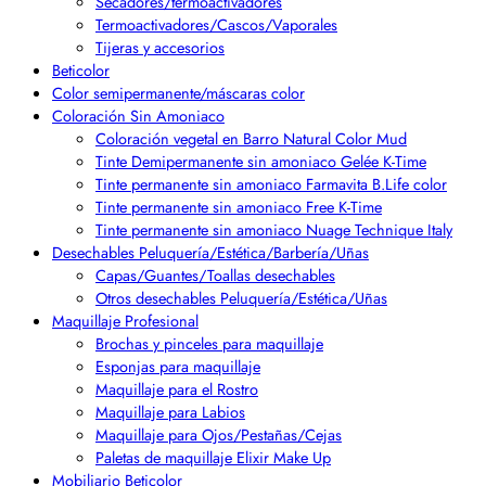
Secadores/termoactivadores
Termoactivadores/Cascos/Vaporales
Tijeras y accesorios
Beticolor
Color semipermanente/máscaras color
Coloración Sin Amoniaco
Coloración vegetal en Barro Natural Color Mud
Tinte Demipermanente sin amoniaco Gelée K-Time
Tinte permanente sin amoniaco Farmavita B.Life color
Tinte permanente sin amoniaco Free K-Time
Tinte permanente sin amoniaco Nuage Technique Italy
Desechables Peluquería/Estética/Barbería/Uñas
Capas/Guantes/Toallas desechables
Otros desechables Peluquería/Estética/Uñas
Maquillaje Profesional
Brochas y pinceles para maquillaje
Esponjas para maquillaje
Maquillaje para el Rostro
Maquillaje para Labios
Maquillaje para Ojos/Pestañas/Cejas
Paletas de maquillaje Elixir Make Up
Mobiliario Beticolor