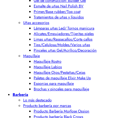
Gel de construcción- Builder Gel
Esmalte de uñas Nail Polish BV
Primer/Base rubber/Top coat
Tratamientos de uñas y líquidos
Uñas accesorios
Lámparas uñas Led/ Tornos manicura
Alicates/Empujadores/Tijeritas pieles
Limas uñas/Raspacallos/Corta callos
Tips/Celulosa/Moldes/Varios uñas
Pinceles uñas Gel/Acrílico/Decoración
Maquillaje
Maquillaje Rostro
Maquillaje Labios
Maquillaje Ojos/Pestañas/Cejas
Paletas de maquillaje Elixir Make Up
Esponjas para maquillaje
Brochas y pinceles para maquillaje
Barbería
Lo más destacado
Producto barbería por marcas
Producto Barbería Morfose Ossion
Producto barbería Black Crows