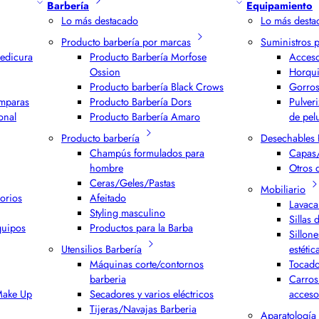
Barbería
Equipamiento
Lo más destacado
Lo más desta
Producto barbería por marcas
Suministros 
edicura
Producto Barbería Morfose
Acceso
Ossion
Horqui
Producto barbería Black Crows
Gorros
ámparas
Producto Barbería Dors
Pulver
onal
Producto Barbería Amaro
de pel
Producto barbería
Desechables 
Champús formulados para
Capas/
hombre
Otros 
Ceras/Geles/Pastas
Mobiliario
orios
Afeitado
Lavaca
Styling masculino
Sillas 
quipos
Productos para la Barba
Sillone
Utensilios Barbería
estétic
Máquinas corte/contornos
Tocado
barberia
Carros
 Make Up
Secadores y varios eléctricos
acceso
Tijeras/Navajas Barberia
Aparatología