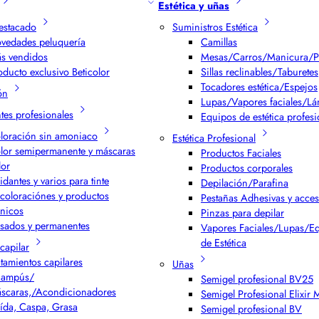
Estética y uñas
estacado
Suministros Estética
vedades peluquería
Camillas
s vendidos
Mesas/Carros/Manicura/P
oducto exclusivo Beticolor
Sillas reclinables/Taburetes
Tocadores estética/Espejos
ón
Lupas/Vapores faciales/L
ntes profesionales
Equipos de estética profesi
loración sin amoniaco
Estética Profesional
lor semipermanente y máscaras
Productos Faciales
lor
Productos corporales
idantes y varios para tinte
Depilación/Parafina
coloraciónes y productos
Pestañas Adhesivas y acces
cnicos
Pinzas para depilar
isados y permanentes
Vapores Faciales/Lupas/E
de Estética
capilar
atamientos capilares
Uñas
ampús/
Semigel profesional BV25
scaras,/Acondicionadores
Semigel Profesional Elixir
ída, Caspa, Grasa
Semigel profesional BV