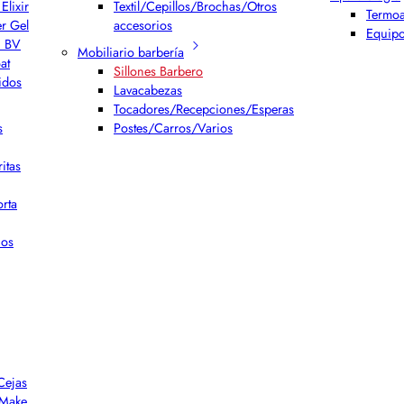
Elixir
Textil/Cepillos/Brochas/Otros
Termoa
er Gel
accesorios
Equipo
h BV
Mobiliario barbería
at
Sillones Barbero
idos
Lavacabezas
Tocadores/Recepciones/Esperas
s
Postes/Carros/Varios
itas
rta
ios
Cejas
r Make