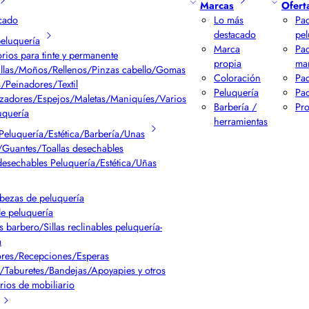
Marcas
Ofert
cado
Lo más
Pac
destacado
pel
peluquería
Marca
Pa
rios para tinte y permanente
propia
ma
llas/Moños/Rellenos/Pinzas cabello/Gomas
Coloración
Pac
/Peinadores/Textil
Peluquería
Pac
izadores/Espejos/Maletas/Maniquíes/Varios
Barbería /
Pr
uquería
herramientas
Peluquería/Estética/Barbería/Unas
Guantes/Toallas desechables
desechables Peluquería/Estética/Uñas
bezas de peluquería
de peluquería
s barbero/Sillas reclinables peluquería-
a
res/Recepciones/Esperas
/Taburetes/Bandejas/Apoyapies y otros
rios de mobiliario