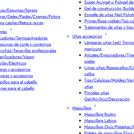
Super Acrygel o Polygel de 
Gel de construcción- Build
cas/Espumas/Sprays
Esmalte de uñas Nail Polis
ras/Geles/Pastas/Cremas/Polvos
Primer/Base rubber/Top co
bra capilar/Retoca raices
Tratamientos de uñas y líqu
ntas
Uñas accesorios
cadores/Termoactivadores
Lámparas uñas Led/ Torno
quinas de corte y contornos
manicura
anchas/Tenacillas profesionales
Alicates/Empujadores/Tijer
terilizadores/Vapor
pieles
pilar/Eléctricos
Limas uñas/Raspacallos/Co
jeras y accesorios
callos
vajas y accesorios
Tips/Celulosa/Moldes/Var
pillos para el cabello
uñas
ines para el cabello
Pinceles uñas
Gel/Acrílico/Decoración
Maquillaje
Maquillaje Rostro
Maquillaje Labios
Maquillaje Ojos/Pestañas/
Paletas de maquillaje Elixi