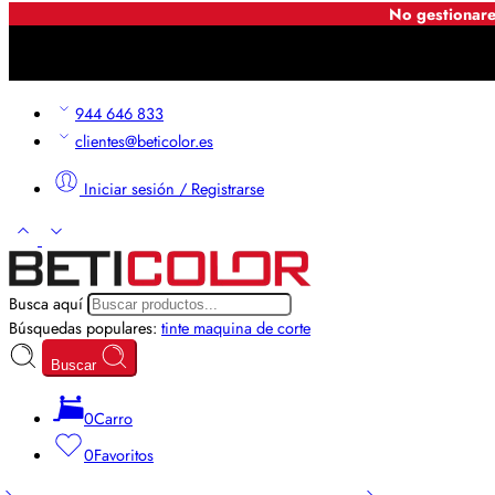
No gestionare
944 646 833
clientes@beticolor.es
Iniciar sesión / Registrarse
Busca aquí
Búsquedas populares:
tinte
maquina de corte
Buscar
0
Carro
0
Favoritos