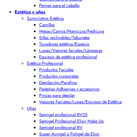
Peines para el cabello
Estética y uñas
Suministros Estética
Camillas
Mesas/Carros/Manicura/Pedicura
Sillas reclinables/Taburetes
Tocadores estética/Espejos
Lupas/Vapores faciales/Lámparas
Equipos de estética profesional
Estética Profesional
Productos Faciales
Productos corporales
Depilación/Parafina
Pestañas Adhesivas y accesorios
Pinzas para depilar
Vapores Faciales/Lupas/Equipos de Estética
Uñas
Semigel profesional BV25
Semigel Profesional Elixir Make Up
Semigel profesional BV
Super Acrygel o Polygel de Elixir