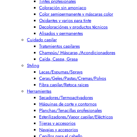
Tintes profesionales
Coloración sin amoniaco
Color semipermanente y máscaras color
Oxidantes y varios para tinte
Decoloraciónes y productos técnicos
Alisados y permanentes
Cuidado capilar
Tratamientos capilares
Champús/ Máscaras,/Acondicionadores
Caída, Caspa, Grasa
Styling
Lacas/Espumas/Sprays
Ceras/Geles/Pastas/Cremas/Polvos
Fibra capilar/Retoca raices
Herramientas
Secadores/Termoactivadores
Máquinas de corte y contornos
Planchas/Tenacillas profesionales
Esterilizadores/Vapor capilar/Eléctricos
Tijeras y accesorios
Navajas y accesorios
Cepillos para el cabello