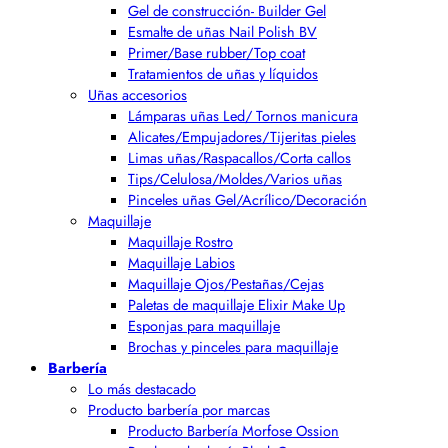
Gel de construcción- Builder Gel
Esmalte de uñas Nail Polish BV
Primer/Base rubber/Top coat
Tratamientos de uñas y líquidos
Uñas accesorios
Lámparas uñas Led/ Tornos manicura
Alicates/Empujadores/Tijeritas pieles
Limas uñas/Raspacallos/Corta callos
Tips/Celulosa/Moldes/Varios uñas
Pinceles uñas Gel/Acrílico/Decoración
Maquillaje
Maquillaje Rostro
Maquillaje Labios
Maquillaje Ojos/Pestañas/Cejas
Paletas de maquillaje Elixir Make Up
Esponjas para maquillaje
Brochas y pinceles para maquillaje
Barbería
Lo más destacado
Producto barbería por marcas
Producto Barbería Morfose Ossion