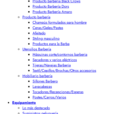
Producto barbería Black Crows
Producto Barbería Dors
Producto Barbería Amaro
Producto barbería
Champús formulados para hombre
Ceras/Geles/Pastas
Afeitado
Styling masculino
Productos para la Barba
Utensilios Barbería
Máquinas corte/contornos barberia
Secadores y varios eléctricos
Tijeras/Navajas Barberia
Textil/Cepillos/Brochas/Otros accesorios
Mobiliario barbería
Sillones Barbero
Lavacabezas
Tocadores/Recepciones/Esperas
Postes/Carros/Varios
Equipamiento
Lo más destacado
Suministros peluquería