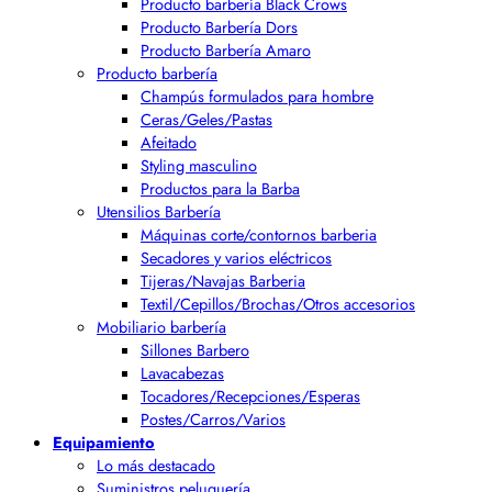
Producto barbería Black Crows
Producto Barbería Dors
Producto Barbería Amaro
Producto barbería
Champús formulados para hombre
Ceras/Geles/Pastas
Afeitado
Styling masculino
Productos para la Barba
Utensilios Barbería
Máquinas corte/contornos barberia
Secadores y varios eléctricos
Tijeras/Navajas Barberia
Textil/Cepillos/Brochas/Otros accesorios
Mobiliario barbería
Sillones Barbero
Lavacabezas
Tocadores/Recepciones/Esperas
Postes/Carros/Varios
Equipamiento
Lo más destacado
Suministros peluquería