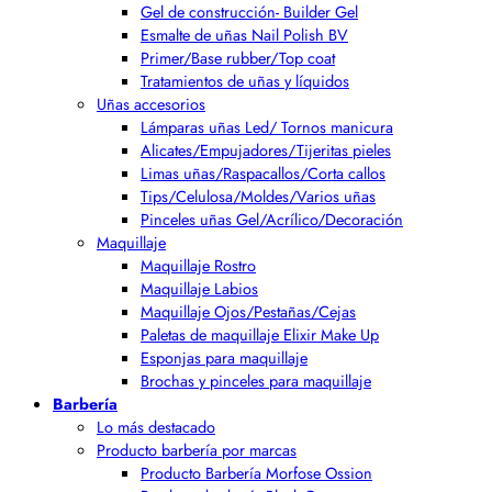
Gel de construcción- Builder Gel
Esmalte de uñas Nail Polish BV
Primer/Base rubber/Top coat
Tratamientos de uñas y líquidos
Uñas accesorios
Lámparas uñas Led/ Tornos manicura
Alicates/Empujadores/Tijeritas pieles
Limas uñas/Raspacallos/Corta callos
Tips/Celulosa/Moldes/Varios uñas
Pinceles uñas Gel/Acrílico/Decoración
Maquillaje
Maquillaje Rostro
Maquillaje Labios
Maquillaje Ojos/Pestañas/Cejas
Paletas de maquillaje Elixir Make Up
Esponjas para maquillaje
Brochas y pinceles para maquillaje
Barbería
Lo más destacado
Producto barbería por marcas
Producto Barbería Morfose Ossion