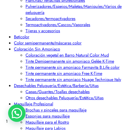
Planchas/Tenacillas profesionales
Pulverizadores/Espejos/Maletas/Maniquíes/Varios de
peluquería
Secadores/termoactivadores
Termoactivadores/Cascos/Vaporales
Tijeras y accesorios
Beticolor
Color semipermanente/máscaras color
Coloración Sin Amoniaco
Coloración vegetal en Barro Natural Color Mud
Tinte Demipermanente sin amoniaco Gelée K-Time
Tinte permanente sin amoniaco Farmavita B.Life color
Tinte permanente sin amoniaco Free K-Time
Tinte permanente sin amoniaco Nuage Technique Italy
Desechables Peluquería/Estética/Barbería/Uñas
Capas/Guantes/Toallas desechables
Otros desechables Peluquería/Estética/Uñas
Maquillaje Profesional
Brochas y pinceles para maquillaje
Esponjas para maquillaje
1
Maquillaje para el Rostro
Maquillaje para Labios