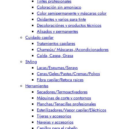
Tintes profesionales
Coloración sin amoniaco
Color semipermanente y máscaras color
Oxidantes y varios para tinte
Decoloraciónes y productos técnicos
Alisados y permanentes
Cuidado capilar
Tratamientos capilares
Champús/ Máscaras,/Acondicionadores
Caída, Caspa, Grasa
Styling
Lacas/Espumas/Sprays
Ceras/Geles/Pastas/Cremas/Polvos
Fibra capilar/Retoca raices
Herramientas
Secadores/Termoactivadores
Máquinas de corte y contornos
Planchas/Tenacillas profesionales
Esterilizadores/Vapor capilar/Eléctricos
Tijeras y accesorios
Navajas y accesorios
Cepillos para el cabello