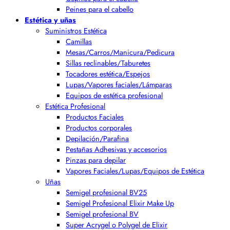
Peines para el cabello
Estética y uñas
Suministros Estética
Camillas
Mesas/Carros/Manicura/Pedicura
Sillas reclinables/Taburetes
Tocadores estética/Espejos
Lupas/Vapores faciales/Lámparas
Equipos de estética profesional
Estética Profesional
Productos Faciales
Productos corporales
Depilación/Parafina
Pestañas Adhesivas y accesorios
Pinzas para depilar
Vapores Faciales/Lupas/Equipos de Estética
Uñas
Semigel profesional BV25
Semigel Profesional Elixir Make Up
Semigel profesional BV
Super Acrygel o Polygel de Elixir