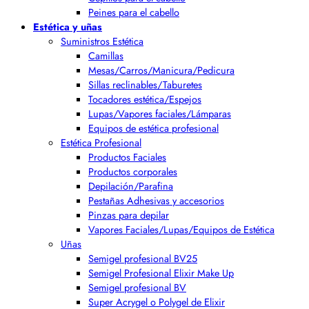
Peines para el cabello
Estética y uñas
Suministros Estética
Camillas
Mesas/Carros/Manicura/Pedicura
Sillas reclinables/Taburetes
Tocadores estética/Espejos
Lupas/Vapores faciales/Lámparas
Equipos de estética profesional
Estética Profesional
Productos Faciales
Productos corporales
Depilación/Parafina
Pestañas Adhesivas y accesorios
Pinzas para depilar
Vapores Faciales/Lupas/Equipos de Estética
Uñas
Semigel profesional BV25
Semigel Profesional Elixir Make Up
Semigel profesional BV
Super Acrygel o Polygel de Elixir