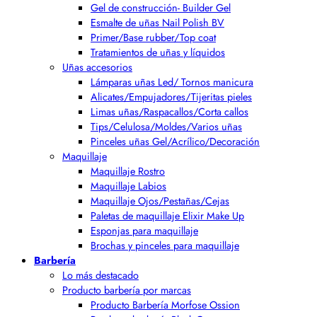
Gel de construcción- Builder Gel
Esmalte de uñas Nail Polish BV
Primer/Base rubber/Top coat
Tratamientos de uñas y líquidos
Uñas accesorios
Lámparas uñas Led/ Tornos manicura
Alicates/Empujadores/Tijeritas pieles
Limas uñas/Raspacallos/Corta callos
Tips/Celulosa/Moldes/Varios uñas
Pinceles uñas Gel/Acrílico/Decoración
Maquillaje
Maquillaje Rostro
Maquillaje Labios
Maquillaje Ojos/Pestañas/Cejas
Paletas de maquillaje Elixir Make Up
Esponjas para maquillaje
Brochas y pinceles para maquillaje
Barbería
Lo más destacado
Producto barbería por marcas
Producto Barbería Morfose Ossion