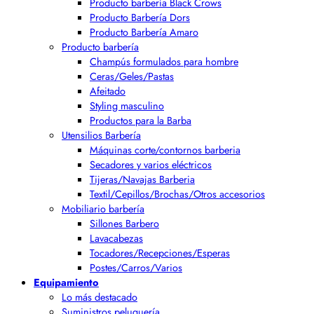
Producto barbería Black Crows
Producto Barbería Dors
Producto Barbería Amaro
Producto barbería
Champús formulados para hombre
Ceras/Geles/Pastas
Afeitado
Styling masculino
Productos para la Barba
Utensilios Barbería
Máquinas corte/contornos barberia
Secadores y varios eléctricos
Tijeras/Navajas Barberia
Textil/Cepillos/Brochas/Otros accesorios
Mobiliario barbería
Sillones Barbero
Lavacabezas
Tocadores/Recepciones/Esperas
Postes/Carros/Varios
Equipamiento
Lo más destacado
Suministros peluquería