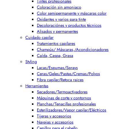
Tintes profesionales
Coloración sin amoniaco
Color semipermanente y máscaras color
Oxidantes y varios para tinte
Decoloraciónes y productos técnicos
Alisados y permanentes
Cuidado capilar
Tratamientos capilares
Champús/ Máscaras,/Acondicionadores
Caída, Caspa, Grasa
Styling
Lacas/Espumas/Sprays
Ceras/Geles/Pastas/Cremas/Polvos
Fibra capilar/Retoca raices
Herramientas
Secadores/Termoactivadores
Máquinas de corte y contornos
Planchas/Tenacillas profesionales
Esterilizadores/Vapor capilar/Eléctricos
Tijeras y accesorios
Navajas y accesorios
Cepillos para el cabello