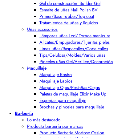
Gel de construcción- Builder Gel
Esmalte de uñas Nail Polish BV
Primer/Base rubber/Top coat
Tratamientos de uñas y líquidos
Uñas accesorios
Lámparas uñas Led/ Tornos manicura
Alicates/Empujadores/Tijeritas pieles
Limas uñas/Raspacallos/Corta callos
Tips/Celulosa/Moldes/Varios uñas
Pinceles uñas Gel/Acrílico/Decoración
Maquillaje
Maquillaje Rostro
Maquillaje Labios
Maquillaje Ojos/Pestañas/Cejas
Paletas de maquillaje Elixir Make Up
Esponjas para maquillaje
Brochas y pinceles para maquillaje
Barbería
Lo más destacado
Producto barbería por marcas
Producto Barbería Morfose Ossion