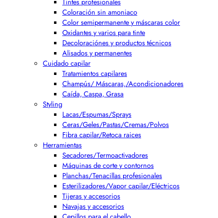
Tintes profesionales
Coloración sin amoniaco
Color semipermanente y máscaras color
Oxidantes y varios para tinte
Decoloraciónes y productos técnicos
Alisados y permanentes
Cuidado capilar
Tratamientos capilares
Champús/ Máscaras,/Acondicionadores
Caída, Caspa, Grasa
Styling
Lacas/Espumas/Sprays
Ceras/Geles/Pastas/Cremas/Polvos
Fibra capilar/Retoca raices
Herramientas
Secadores/Termoactivadores
Máquinas de corte y contornos
Planchas/Tenacillas profesionales
Esterilizadores/Vapor capilar/Eléctricos
Tijeras y accesorios
Navajas y accesorios
Cepillos para el cabello