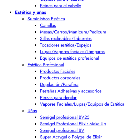
Peines para el cabello
Estética y uñas
Suministros Estética
Camillas
Mesas/Carros/Manicura/Pedicura
Sillas reclinables/Taburetes
Tocadores estética/Espejos
Lupas/Vapores faciales/Lámparas
Equipos de estética profesional
Estética Profesional
Productos Faciales
Productos corporales
Depilación/Parafina
Pestañas Adhesivas y accesorios
Pinzas para depilar
Vapores Faciales/Lupas/Equipos de Estética
Uñas
Semigel profesional BV25
Semigel Profesional Elixir Make Up
Semigel profesional BV
Super Acrygel o Polygel de Elixir