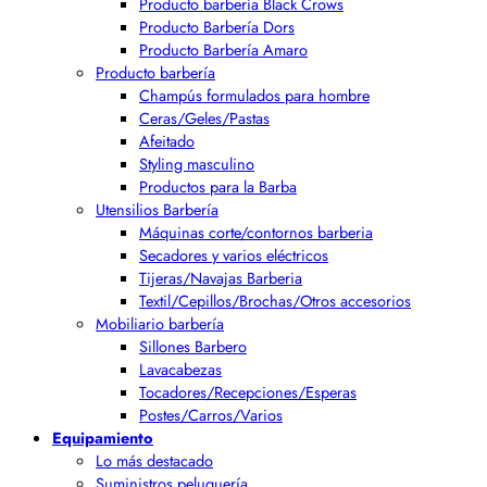
Producto barbería Black Crows
Producto Barbería Dors
Producto Barbería Amaro
Producto barbería
Champús formulados para hombre
Ceras/Geles/Pastas
Afeitado
Styling masculino
Productos para la Barba
Utensilios Barbería
Máquinas corte/contornos barberia
Secadores y varios eléctricos
Tijeras/Navajas Barberia
Textil/Cepillos/Brochas/Otros accesorios
Mobiliario barbería
Sillones Barbero
Lavacabezas
Tocadores/Recepciones/Esperas
Postes/Carros/Varios
Equipamiento
Lo más destacado
Suministros peluquería