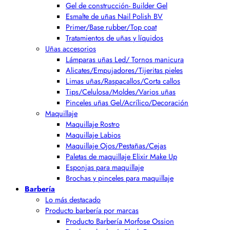
Gel de construcción- Builder Gel
Esmalte de uñas Nail Polish BV
Primer/Base rubber/Top coat
Tratamientos de uñas y líquidos
Uñas accesorios
Lámparas uñas Led/ Tornos manicura
Alicates/Empujadores/Tijeritas pieles
Limas uñas/Raspacallos/Corta callos
Tips/Celulosa/Moldes/Varios uñas
Pinceles uñas Gel/Acrílico/Decoración
Maquillaje
Maquillaje Rostro
Maquillaje Labios
Maquillaje Ojos/Pestañas/Cejas
Paletas de maquillaje Elixir Make Up
Esponjas para maquillaje
Brochas y pinceles para maquillaje
Barbería
Lo más destacado
Producto barbería por marcas
Producto Barbería Morfose Ossion