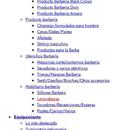
Producto barbería Black Crows
Producto Barbería Dors
Producto Barbería Amaro
Producto barbería
Champús formulados para hombre
Ceras/Geles/Pastas
Afeitado
Styling masculino
Productos para la Barba
Utensilios Barbería
Máquinas corte/contornos barberia
Secadores y varios eléctricos
Tijeras/Navajas Barberia
Textil/Cepillos/Brochas/Otros accesorios
Mobiliario barbería
Sillones Barbero
Lavacabezas
Tocadores/Recepciones/Esperas
Postes/Carros/Varios
Equipamiento
Lo más destacado
Suministros peluquería