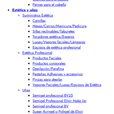
Peines para el cabello
Estética y uñas
Suministros Estética
Camillas
Mesas/Carros/Manicura/Pedicura
Sillas reclinables/Taburetes
Tocadores estética/Espejos
Lupas/Vapores faciales/Lámparas
Equipos de estética profesional
Estética Profesional
Productos Faciales
Productos corporales
Depilación/Parafina
Pestañas Adhesivas y accesorios
Pinzas para depilar
Vapores Faciales/Lupas/Equipos de Estética
Uñas
Semigel profesional BV25
Semigel Profesional Elixir Make Up
Semigel profesional BV
Super Acrygel o Polygel de Elixir