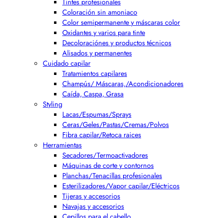
Tintes profesionales
Coloración sin amoniaco
Color semipermanente y máscaras color
Oxidantes y varios para tinte
Decoloraciónes y productos técnicos
Alisados y permanentes
Cuidado capilar
Tratamientos capilares
Champús/ Máscaras,/Acondicionadores
Caída, Caspa, Grasa
Styling
Lacas/Espumas/Sprays
Ceras/Geles/Pastas/Cremas/Polvos
Fibra capilar/Retoca raices
Herramientas
Secadores/Termoactivadores
Máquinas de corte y contornos
Planchas/Tenacillas profesionales
Esterilizadores/Vapor capilar/Eléctricos
Tijeras y accesorios
Navajas y accesorios
Cepillos para el cabello