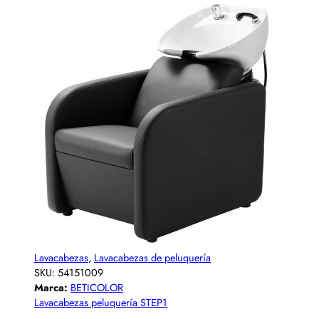
Lavacabezas
,
Lavacabezas de peluquería
SKU:
54151009
Marca:
BETICOLOR
Lavacabezas peluquería STEP1