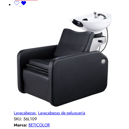
Lavacabezas
,
Lavacabezas de peluquería
SKU:
56L109
Marca:
BETICOLOR