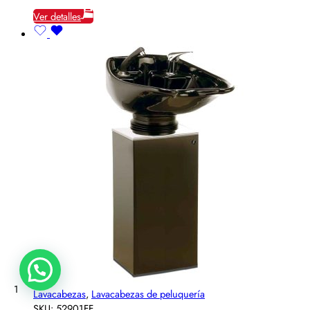
Ver detalles
1
Lavacabezas
,
Lavacabezas de peluquería
SKU:
52901FF