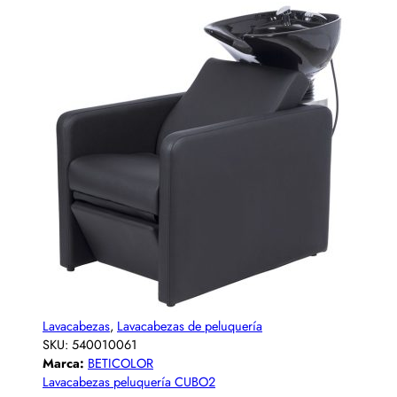
Lavacabezas
,
Lavacabezas de peluquería
SKU:
540010061
Marca:
BETICOLOR
Lavacabezas peluquería CUBO2