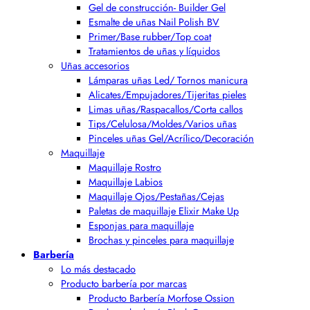
Gel de construcción- Builder Gel
Esmalte de uñas Nail Polish BV
Primer/Base rubber/Top coat
Tratamientos de uñas y líquidos
Uñas accesorios
Lámparas uñas Led/ Tornos manicura
Alicates/Empujadores/Tijeritas pieles
Limas uñas/Raspacallos/Corta callos
Tips/Celulosa/Moldes/Varios uñas
Pinceles uñas Gel/Acrílico/Decoración
Maquillaje
Maquillaje Rostro
Maquillaje Labios
Maquillaje Ojos/Pestañas/Cejas
Paletas de maquillaje Elixir Make Up
Esponjas para maquillaje
Brochas y pinceles para maquillaje
Barbería
Lo más destacado
Producto barbería por marcas
Producto Barbería Morfose Ossion