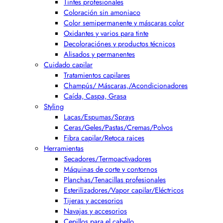
Tintes profesionales
Coloración sin amoniaco
Color semipermanente y máscaras color
Oxidantes y varios para tinte
Decoloraciónes y productos técnicos
Alisados y permanentes
Cuidado capilar
Tratamientos capilares
Champús/ Máscaras,/Acondicionadores
Caída, Caspa, Grasa
Styling
Lacas/Espumas/Sprays
Ceras/Geles/Pastas/Cremas/Polvos
Fibra capilar/Retoca raices
Herramientas
Secadores/Termoactivadores
Máquinas de corte y contornos
Planchas/Tenacillas profesionales
Esterilizadores/Vapor capilar/Eléctricos
Tijeras y accesorios
Navajas y accesorios
Cepillos para el cabello