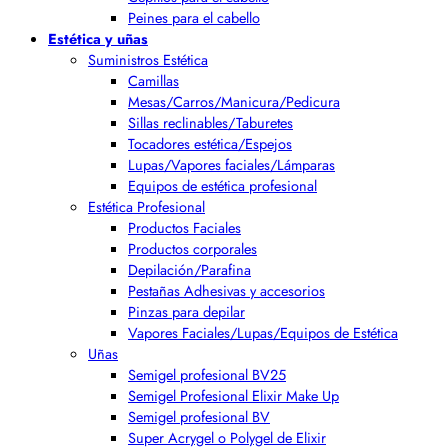
Peines para el cabello
Estética y uñas
Suministros Estética
Camillas
Mesas/Carros/Manicura/Pedicura
Sillas reclinables/Taburetes
Tocadores estética/Espejos
Lupas/Vapores faciales/Lámparas
Equipos de estética profesional
Estética Profesional
Productos Faciales
Productos corporales
Depilación/Parafina
Pestañas Adhesivas y accesorios
Pinzas para depilar
Vapores Faciales/Lupas/Equipos de Estética
Uñas
Semigel profesional BV25
Semigel Profesional Elixir Make Up
Semigel profesional BV
Super Acrygel o Polygel de Elixir