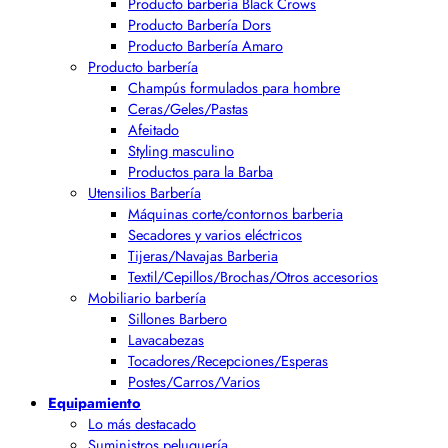
Producto barbería Black Crows
Producto Barbería Dors
Producto Barbería Amaro
Producto barbería
Champús formulados para hombre
Ceras/Geles/Pastas
Afeitado
Styling masculino
Productos para la Barba
Utensilios Barbería
Máquinas corte/contornos barberia
Secadores y varios eléctricos
Tijeras/Navajas Barberia
Textil/Cepillos/Brochas/Otros accesorios
Mobiliario barbería
Sillones Barbero
Lavacabezas
Tocadores/Recepciones/Esperas
Postes/Carros/Varios
Equipamiento
Lo más destacado
Suministros peluquería