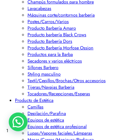
Champús formulados para hombre
Lavacabezas
Máquinas corte/contornos barberia
Postes/Carros/Varios
Producto Barbería Amaro
Producto barbería Black Crows
Producto Barbería Dors
Producto Barbería Morfose Ossion
Productos para la Barba
Secadores y varios eléctricos
Sillones Barbero
Styling masculino
Textil/Cepillos/Brochas/Otros accesorios
Tijeras/Navajas Barberia
Tocadores/Recepciones/Esperas
Producto de Estética
Camillas
Depilación/Parafina
Equipos de estética
Equipos de estética profesional
1
Lupas/Vapores faciales/Lámparas
Mesas/Carros/Manicura/Pedicura