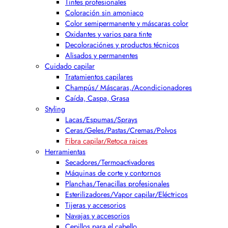
Tintes profesionales
Coloración sin amoniaco
Color semipermanente y máscaras color
Oxidantes y varios para tinte
Decoloraciónes y productos técnicos
Alisados y permanentes
Cuidado capilar
Tratamientos capilares
Champús/ Máscaras,/Acondicionadores
Caída, Caspa, Grasa
Styling
Lacas/Espumas/Sprays
Ceras/Geles/Pastas/Cremas/Polvos
Fibra capilar/Retoca raices
Herramientas
Secadores/Termoactivadores
Máquinas de corte y contornos
Planchas/Tenacillas profesionales
Esterilizadores/Vapor capilar/Eléctricos
Tijeras y accesorios
Navajas y accesorios
Cepillos para el cabello