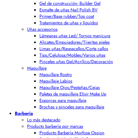
Gel de construcción- Builder Gel
Esmalte de uñas Nail Polish BV
Primer/Base rubber/Top coat
Tratamientos de uñas y líquidos
Uñas accesorios
Lámparas uñas Led/ Tornos manicura
Alicates/Empujadores/Tijeritas pieles
Limas uñas/Raspacallos/Corta callos
Tips/Celulosa/Moldes/Varios uñas
Pinceles uñas Gel/Acrílico/Decoración
Maquillaje
Maquillaje Rostro
Maquillaje Labios
Maquillaje Ojos/Pestañas/Cejas
Paletas de maquillaje Elixir Make Up
Esponjas para maquillaje
Brochas y pinceles para maquillaje
Barbería
Lo más destacado
Producto barbería por marcas
Producto Barbería Morfose Ossion