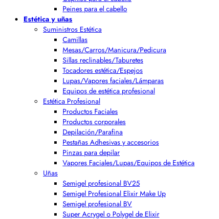
Peines para el cabello
Estética y uñas
Suministros Estética
Camillas
Mesas/Carros/Manicura/Pedicura
Sillas reclinables/Taburetes
Tocadores estética/Espejos
Lupas/Vapores faciales/Lámparas
Equipos de estética profesional
Estética Profesional
Productos Faciales
Productos corporales
Depilación/Parafina
Pestañas Adhesivas y accesorios
Pinzas para depilar
Vapores Faciales/Lupas/Equipos de Estética
Uñas
Semigel profesional BV25
Semigel Profesional Elixir Make Up
Semigel profesional BV
Super Acrygel o Polygel de Elixir