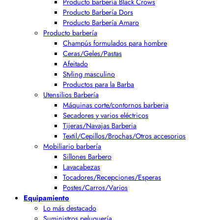
Producto barbería Black Crows
Producto Barbería Dors
Producto Barbería Amaro
Producto barbería
Champús formulados para hombre
Ceras/Geles/Pastas
Afeitado
Styling masculino
Productos para la Barba
Utensilios Barbería
Máquinas corte/contornos barberia
Secadores y varios eléctricos
Tijeras/Navajas Barberia
Textil/Cepillos/Brochas/Otros accesorios
Mobiliario barbería
Sillones Barbero
Lavacabezas
Tocadores/Recepciones/Esperas
Postes/Carros/Varios
Equipamiento
Lo más destacado
Suministros peluquería