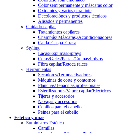
Color semipermanente y máscaras color
Oxidantes y varios para tinte
Decoloraciónes y productos técnicos
Alisados y permanentes
Cuidado capilar
Tratamientos capilares
Champús/ Máscaras,/Acondicionadores
Caída, Caspa, Grasa
Styling
Lacas/Espumas/Sprays
Ceras/Geles/Pastas/Cremas/Polvos
Fibra capilar/Retoca raices
Herramientas
Secadores/Termoactivadores
Máquinas de corte y contornos
Planchas/Tenacillas profesionales
Esterilizadores/Vapor capilar/Eléctricos
Tijeras y accesorios
Navajas y accesorios
Cepillos para el cabello
Peines para el cabello
Estética y uñas
Suministros Estética
Camillas