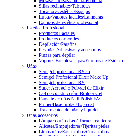
Mesas/Carros/Manicura/Pedicura
Sillas reclinables/Taburetes
Tocadores estética/Espejos
Lupas/Vapores faciales/Lámparas
Equipos de estética profesional
Estética Profesional
Productos Faciales
Productos corporales
Depilación/Parafina
Pestañas Adhesivas y accesorios
Pinzas para depilar
Vapores Faciales/Lupas/Equipos de Estética
Uñas
Semigel profesional BV25
Semigel Profesional Elixir Make Up
Semigel profesional BV
Super Acrygel o Polygel de Elixir
Gel de construcción- Builder Gel
Esmalte de uñas Nail Polish BV
Primer/Base rubber/Top coat
Tratamientos de uñas y líquidos
Uñas accesorios
Lámparas uñas Led/ Tornos manicura
Alicates/Empujadores/Tijeritas pieles
Limas uñas/Raspacallos/Corta callos