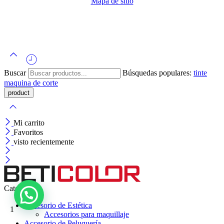
Mapa de sitio
Buscar
Búsquedas populares:
tinte
maquina de corte
Mi carrito
Favoritos
visto recientemente
Categorías
Accesorio de Estética
1
Accesorios para maquillaje
Accesorio de Peluquería