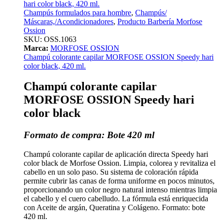
Champús formulados para hombre
,
Champús/
Máscaras,/Acondicionadores
,
Producto Barbería Morfose
Ossion
SKU:
OSS.1063
Marca:
MORFOSE OSSION
Champú colorante capilar MORFOSE OSSION Speedy hari
color black, 420 ml.
Champú colorante capilar
MORFOSE OSSION Speedy hari
color black
Formato de compra: Bote 420 ml
Champú colorante capilar de aplicación directa Speedy hari
color black de Morfose Ossion. Limpia, colorea y revitaliza el
cabello en un solo paso. Su sistema de coloración rápida
permite cubrir las canas de forma uniforme en pocos minutos,
proporcionando un color negro natural intenso mientras limpia
el cabello y el cuero cabelludo. La fórmula está enriquecida
con Aceite de argán, Queratina y Colágeno. Formato: bote
420 ml.