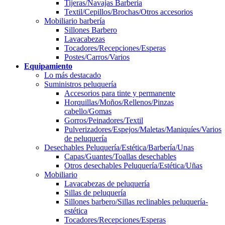
Tijeras/Navajas Barberia
Textil/Cepillos/Brochas/Otros accesorios
Mobiliario barbería
Sillones Barbero
Lavacabezas
Tocadores/Recepciones/Esperas
Postes/Carros/Varios
Equipamiento
Lo más destacado
Suministros peluquería
Accesorios para tinte y permanente
Horquillas/Moños/Rellenos/Pinzas
cabello/Gomas
Gorros/Peinadores/Textil
Pulverizadores/Espejos/Maletas/Maniquíes/Varios
de peluquería
Desechables Peluquería/Estética/Barbería/Unas
Capas/Guantes/Toallas desechables
Otros desechables Peluquería/Estética/Uñas
Mobiliario
Lavacabezas de peluquería
Sillas de peluquería
Sillones barbero/Sillas reclinables peluquería-
estética
Tocadores/Recepciones/Esperas