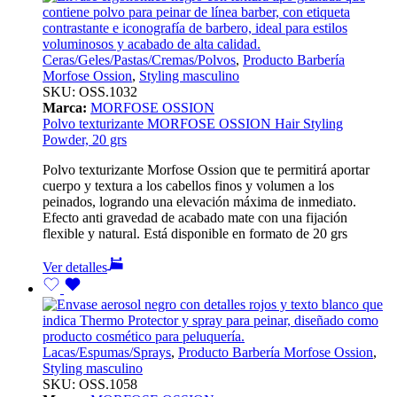
Ceras/Geles/Pastas/Cremas/Polvos
,
Producto Barbería
Morfose Ossion
,
Styling masculino
SKU:
OSS.1032
Marca:
MORFOSE OSSION
Polvo texturizante MORFOSE OSSION Hair Styling
Powder, 20 grs
Polvo texturizante Morfose Ossion que te permitirá aportar
cuerpo y textura a los cabellos finos y volumen a los
peinados, logrando una elevación máxima de inmediato.
Efecto anti gravedad de acabado mate con una fijación
flexible y natural. Está disponible en formato de 20 grs
Ver detalles
Lacas/Espumas/Sprays
,
Producto Barbería Morfose Ossion
,
Styling masculino
SKU:
OSS.1058