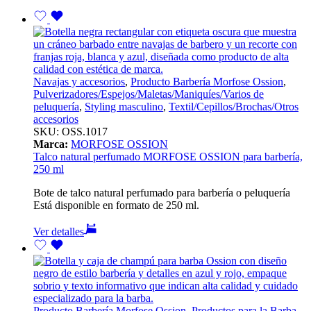
Navajas y accesorios
,
Producto Barbería Morfose Ossion
,
Pulverizadores/Espejos/Maletas/Maniquíes/Varios de
peluquería
,
Styling masculino
,
Textil/Cepillos/Brochas/Otros
accesorios
SKU:
OSS.1017
Marca:
MORFOSE OSSION
Talco natural perfumado MORFOSE OSSION para barbería,
250 ml
Bote de talco natural perfumado para barbería o peluquería
Está disponible en formato de 250 ml.
Ver detalles
Producto Barbería Morfose Ossion
,
Productos para la Barba