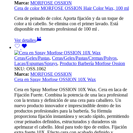
Marca:
MORFOSE OSSION
Cera de color MORFOSE OSSION Hair Color Wax, 100 ml
Cera de peinado de color. Aporta fijación y da un toque de
color a tú cabello. Se elimina con el primer lavado. Está
disponible en formato profesional de 100 ml .
Ver detalles
Ceras/Geles/Pastas
,
Ceras/Geles/Pastas/Cremas/Polvos
,
Lacas/Espumas/Sprays
,
Producto Barbería Morfose Ossion
SKU:
OSS.1062
Marca:
MORFOSE OSSION
Cera en Spray Morfose OSSION 10X Wax
Cera en Spray Morfose OSSION 10X Wax. Cera en laca de
Fijación Fuerte. Combina la potencia de una laca profesional
con la textura y definición de una cera para caballero. Un
nuevo producto innovador e imprescindible dentro de los
productos profesionales para la barbería. Su fórmula
proporciona fijación instantánea y secado rápido, permitiendo
crear peinados definidos, estructurados y duraderos sin
apelmazar el cabello. Ideal para todo tipo de estilos. Fijación
extra fuerte 10X. Efecto cera con acabado definido y