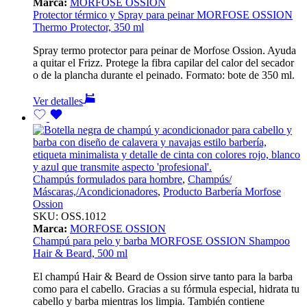
Marca:
MORFOSE OSSION
Protector térmico y Spray para peinar MORFOSE OSSION
Thermo Protector, 350 ml
Spray termo protector para peinar de Morfose Ossion. Ayuda
a quitar el Frizz. Protege la fibra capilar del calor del secador
o de la plancha durante el peinado. Formato: bote de 350 ml.
Ver detalles
Champús formulados para hombre
,
Champús/
Máscaras,/Acondicionadores
,
Producto Barbería Morfose
Ossion
SKU:
OSS.1012
Marca:
MORFOSE OSSION
Champú para pelo y barba MORFOSE OSSION Shampoo
Hair & Beard, 500 ml
El champú Hair & Beard de Ossion sirve tanto para la barba
como para el cabello. Gracias a su fórmula especial, hidrata tu
cabello y barba mientras los limpia. También contiene