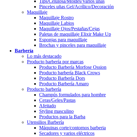
Tips/Celulosa/Moldes/Varios uñas
Pinceles uñas Gel/Acrílico/Decoración
Maquillaje
Maquillaje Rostro
Maquillaje Labios
Maquillaje Ojos/Pestañas/Cejas
Paletas de maquillaje Elixir Make Up
Esponjas para maquillaje
Brochas y pinceles para maquillaje
Barbería
Lo más destacado
Producto barbería por marcas
Producto Barbería Morfose Ossion
Producto barbería Black Crows
Producto Barbería Dors
Producto Barbería Amaro
Producto barbería
Champús formulados para hombre
Ceras/Geles/Pastas
Afeitado
Styling masculino
Productos para la Barba
Utensilios Barbería
Máquinas corte/contornos barberia
Secadores y varios eléctricos