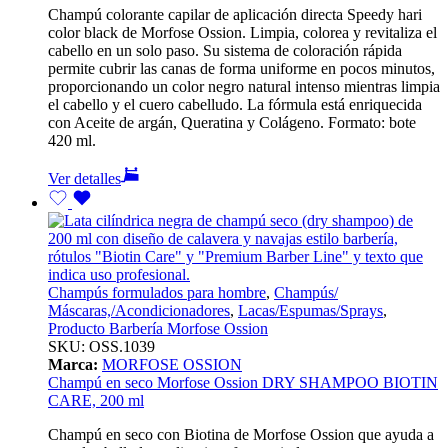
Champú colorante capilar de aplicación directa Speedy hari
color black de Morfose Ossion. Limpia, colorea y revitaliza el
cabello en un solo paso. Su sistema de coloración rápida
permite cubrir las canas de forma uniforme en pocos minutos,
proporcionando un color negro natural intenso mientras limpia
el cabello y el cuero cabelludo. La fórmula está enriquecida
con Aceite de argán, Queratina y Colágeno. Formato: bote
420 ml.
Ver detalles
Champús formulados para hombre
,
Champús/
Máscaras,/Acondicionadores
,
Lacas/Espumas/Sprays
,
Producto Barbería Morfose Ossion
SKU:
OSS.1039
Marca:
MORFOSE OSSION
Champú en seco Morfose Ossion DRY SHAMPOO BIOTIN
CARE, 200 ml
Champú en seco con Biotina de Morfose Ossion que ayuda a