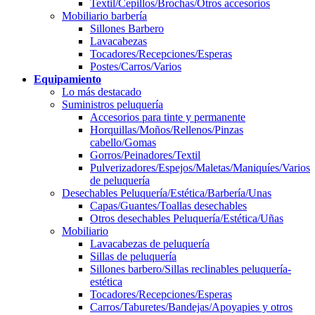
Textil/Cepillos/Brochas/Otros accesorios
Mobiliario barbería
Sillones Barbero
Lavacabezas
Tocadores/Recepciones/Esperas
Postes/Carros/Varios
Equipamiento
Lo más destacado
Suministros peluquería
Accesorios para tinte y permanente
Horquillas/Moños/Rellenos/Pinzas
cabello/Gomas
Gorros/Peinadores/Textil
Pulverizadores/Espejos/Maletas/Maniquíes/Varios
de peluquería
Desechables Peluquería/Estética/Barbería/Unas
Capas/Guantes/Toallas desechables
Otros desechables Peluquería/Estética/Uñas
Mobiliario
Lavacabezas de peluquería
Sillas de peluquería
Sillones barbero/Sillas reclinables peluquería-
estética
Tocadores/Recepciones/Esperas
Carros/Taburetes/Bandejas/Apoyapies y otros