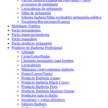
accesorios de mobiliario
Lavacabezas de peluquería
Sillas de peluquería
Sillones barbero/Sillas reclinables peluquería-estética
Tocadores/Recepciones/Esperas
Mobiliario Estética
Packs herramientas
Packs manicura/pedicura
Packs maquillaje
Packs producto peluquería
Producto de Barbería Profesional
Afeitado
Ceras/Geles/Pastas
Champús formulados para hombre
Lavacabezas
Máquinas corte/contornos barberia
Postes/Carros/Varios
Producto Barbería Amaro
Producto barbería Black Crows
Producto Barbería Dors
Producto Barbería Morfose Ossion
Productos para la Barba
Secadores y varios eléctricos
Sillones Barbero