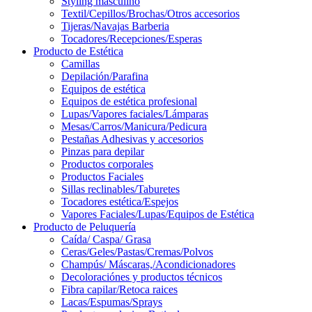
Styling masculino
Textil/Cepillos/Brochas/Otros accesorios
Tijeras/Navajas Barberia
Tocadores/Recepciones/Esperas
Producto de Estética
Camillas
Depilación/Parafina
Equipos de estética
Equipos de estética profesional
Lupas/Vapores faciales/Lámparas
Mesas/Carros/Manicura/Pedicura
Pestañas Adhesivas y accesorios
Pinzas para depilar
Productos corporales
Productos Faciales
Sillas reclinables/Taburetes
Tocadores estética/Espejos
Vapores Faciales/Lupas/Equipos de Estética
Producto de Peluquería
Caída/ Caspa/ Grasa
Ceras/Geles/Pastas/Cremas/Polvos
Champús/ Máscaras,/Acondicionadores
Decoloraciónes y productos técnicos
Fibra capilar/Retoca raices
Lacas/Espumas/Sprays