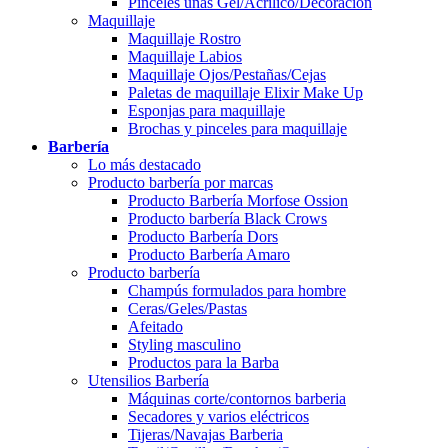
Pinceles uñas Gel/Acrílico/Decoración
Maquillaje
Maquillaje Rostro
Maquillaje Labios
Maquillaje Ojos/Pestañas/Cejas
Paletas de maquillaje Elixir Make Up
Esponjas para maquillaje
Brochas y pinceles para maquillaje
Barbería
Lo más destacado
Producto barbería por marcas
Producto Barbería Morfose Ossion
Producto barbería Black Crows
Producto Barbería Dors
Producto Barbería Amaro
Producto barbería
Champús formulados para hombre
Ceras/Geles/Pastas
Afeitado
Styling masculino
Productos para la Barba
Utensilios Barbería
Máquinas corte/contornos barberia
Secadores y varios eléctricos
Tijeras/Navajas Barberia