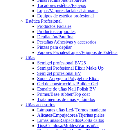
Sillas reclinables/Taburetes
Tocadores estética/Espejos
Lupas/Vapores faciales/Lámparas
Equipos de estética profesional
Estética Profesional
Productos Faciales
Productos corporales
Depilación/Parafina
Pestañas Adhesivas y accesorios
Pinzas para depilar
Vapores Faciales/Lupas/Equipos de Estética
Uñas
Semigel profesional BV25
Semigel Profesional Elixir Make Up
Semigel profesional BV
Super Acrygel o Polygel de Elixir
Gel de construcción- Builder Gel
Esmalte de uñas Nail Polish BV
Primer/Base rubber/Top coat
Tratamientos de uñas y líquidos
Uñas accesorios
Lámparas uñas Led/ Tornos manicura
Alicates/Empujadores/Tijeritas pieles
Limas uñas/Raspacallos/Corta callos
Tips/Celulosa/Moldes/Varios uñas