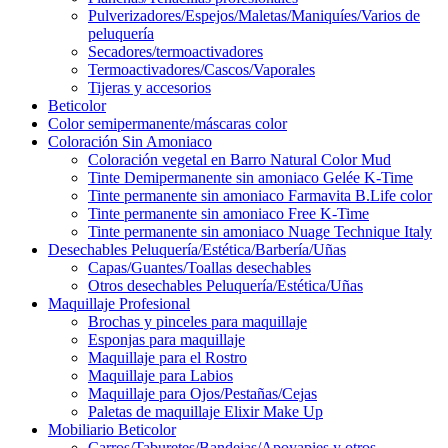
Pulverizadores/Espejos/Maletas/Maniquíes/Varios de
peluquería
Secadores/termoactivadores
Termoactivadores/Cascos/Vaporales
Tijeras y accesorios
Beticolor
Color semipermanente/máscaras color
Coloración Sin Amoniaco
Coloración vegetal en Barro Natural Color Mud
Tinte Demipermanente sin amoniaco Gelée K-Time
Tinte permanente sin amoniaco Farmavita B.Life color
Tinte permanente sin amoniaco Free K-Time
Tinte permanente sin amoniaco Nuage Technique Italy
Desechables Peluquería/Estética/Barbería/Uñas
Capas/Guantes/Toallas desechables
Otros desechables Peluquería/Estética/Uñas
Maquillaje Profesional
Brochas y pinceles para maquillaje
Esponjas para maquillaje
Maquillaje para el Rostro
Maquillaje para Labios
Maquillaje para Ojos/Pestañas/Cejas
Paletas de maquillaje Elixir Make Up
Mobiliario Beticolor
Carros/Taburetes/Bandejas/Apoyapies y otros