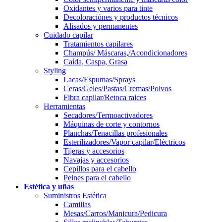
Oxidantes y varios para tinte
Decoloraciónes y productos técnicos
Alisados y permanentes
Cuidado capilar
Tratamientos capilares
Champús/ Máscaras,/Acondicionadores
Caída, Caspa, Grasa
Styling
Lacas/Espumas/Sprays
Ceras/Geles/Pastas/Cremas/Polvos
Fibra capilar/Retoca raices
Herramientas
Secadores/Termoactivadores
Máquinas de corte y contornos
Planchas/Tenacillas profesionales
Esterilizadores/Vapor capilar/Eléctricos
Tijeras y accesorios
Navajas y accesorios
Cepillos para el cabello
Peines para el cabello
Estética y uñas
Suministros Estética
Camillas
Mesas/Carros/Manicura/Pedicura