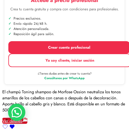
Accede a precio profesional
Crea tu cuenta gratuita y compra con condiciones para profesionales.
Precios exclusivos.
Envío rápido 24/48 h.
Atención personalizada.
Reposición ágil para salón.
Crear cuenta profesional
Ya soy cliente, iniciar sesión
¿Tienes dudas antes de crear tu cuenta?
Consúltanos por WhatsApp
El champú Toning shampoo de Morfose Ossion neutraliza los tonos
amarillos de los cabellos con canas o después de la decoloración.
Aporta brillo al cabello gris y blanco. Está disponible en un formato de
500 ml.
1
Ver detalles