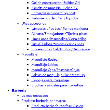
Gel de construcción- Builder Gel
Esmalte de uñas Nail Polish BV
Primer/Base rubber/Top coat
Tratamientos de uñas y líquidos
Uñas accesorios
Lámparas uñas Led/ Tornos manicura
Alicates/Empujadores/Tijeritas pieles
Limas uñas/Raspacallos/Corta callos
Tips/Celulosa/Moldes/Varios uñas
Pinceles uñas Gel/Acrílico/Decoración
Maquillaje
Maquillaje Rostro
Maquillaje Labios
Maquillaje Ojos/Pestañas/Cejas
Paletas de maquillaje Elixir Make Up
Esponjas para maquillaje
Brochas y pinceles para maquillaje
Barbería
Lo más destacado
Producto barbería por marcas
Producto Barbería Morfose Ossion