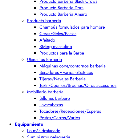
Producto barbería Black Crows
Producto Barbería Dors
Producto Barbería Amaro
Producto barbería
Champús formulados para hombre
Ceras/Geles/Pastas
Afeitado
Styling masculino
Productos para la Barba
Utensilios Barbería
Máquinas corte/contornos barberia
Secadores y varios eléctricos
Tijeras/Navajas Barberia
Textil/Cepillos/Brochas/Otros accesorios
Mobiliario barbería
Sillones Barbero
Lavacabezas
Tocadores/Recepciones/Esperas
Postes/Carros/Varios
Equipamiento
Lo más destacado
Suministros peluquería