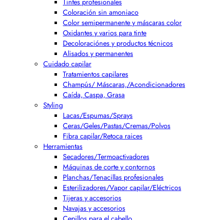
Tintes profesionales
Coloración sin amoniaco
Color semipermanente y máscaras color
Oxidantes y varios para tinte
Decoloraciónes y productos técnicos
Alisados y permanentes
Cuidado capilar
Tratamientos capilares
Champús/ Máscaras,/Acondicionadores
Caída, Caspa, Grasa
Styling
Lacas/Espumas/Sprays
Ceras/Geles/Pastas/Cremas/Polvos
Fibra capilar/Retoca raices
Herramientas
Secadores/Termoactivadores
Máquinas de corte y contornos
Planchas/Tenacillas profesionales
Esterilizadores/Vapor capilar/Eléctricos
Tijeras y accesorios
Navajas y accesorios
Cepillos para el cabello