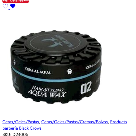
Ceras/Geles/Pastas
,
Ceras/Geles/Pastas/Cremas/Polvos
,
Producto
barbería Black Crows
SKU:
D24005