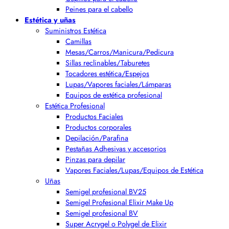
Peines para el cabello
Estética y uñas
Suministros Estética
Camillas
Mesas/Carros/Manicura/Pedicura
Sillas reclinables/Taburetes
Tocadores estética/Espejos
Lupas/Vapores faciales/Lámparas
Equipos de estética profesional
Estética Profesional
Productos Faciales
Productos corporales
Depilación/Parafina
Pestañas Adhesivas y accesorios
Pinzas para depilar
Vapores Faciales/Lupas/Equipos de Estética
Uñas
Semigel profesional BV25
Semigel Profesional Elixir Make Up
Semigel profesional BV
Super Acrygel o Polygel de Elixir