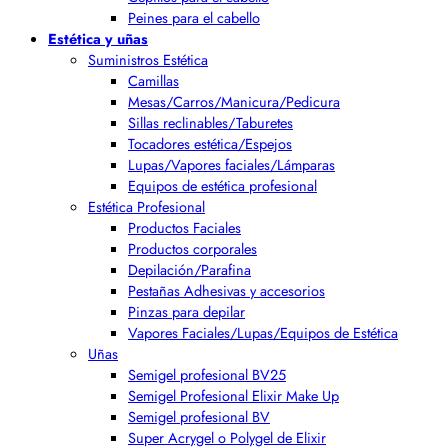
Peines para el cabello
Estética y uñas
Suministros Estética
Camillas
Mesas/Carros/Manicura/Pedicura
Sillas reclinables/Taburetes
Tocadores estética/Espejos
Lupas/Vapores faciales/Lámparas
Equipos de estética profesional
Estética Profesional
Productos Faciales
Productos corporales
Depilación/Parafina
Pestañas Adhesivas y accesorios
Pinzas para depilar
Vapores Faciales/Lupas/Equipos de Estética
Uñas
Semigel profesional BV25
Semigel Profesional Elixir Make Up
Semigel profesional BV
Super Acrygel o Polygel de Elixir