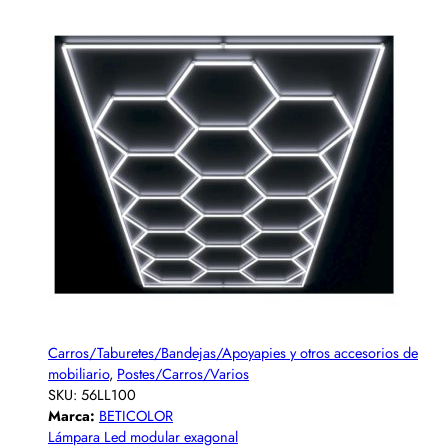
Carros/Taburetes/Bandejas/Apoyapies y otros accesorios de
mobiliario
,
Postes/Carros/Varios
SKU:
56LL100
Marca:
BETICOLOR
Lámpara Led modular exagonal