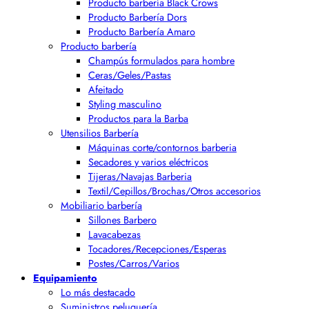
Producto barbería Black Crows
Producto Barbería Dors
Producto Barbería Amaro
Producto barbería
Champús formulados para hombre
Ceras/Geles/Pastas
Afeitado
Styling masculino
Productos para la Barba
Utensilios Barbería
Máquinas corte/contornos barberia
Secadores y varios eléctricos
Tijeras/Navajas Barberia
Textil/Cepillos/Brochas/Otros accesorios
Mobiliario barbería
Sillones Barbero
Lavacabezas
Tocadores/Recepciones/Esperas
Postes/Carros/Varios
Equipamiento
Lo más destacado
Suministros peluquería