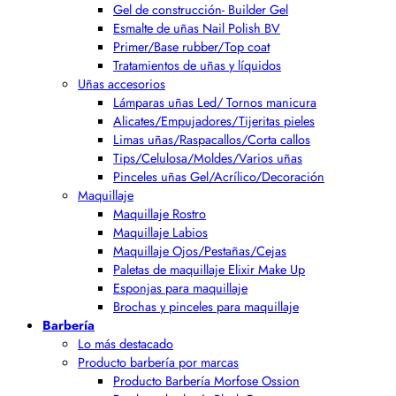
Gel de construcción- Builder Gel
Esmalte de uñas Nail Polish BV
Primer/Base rubber/Top coat
Tratamientos de uñas y líquidos
Uñas accesorios
Lámparas uñas Led/ Tornos manicura
Alicates/Empujadores/Tijeritas pieles
Limas uñas/Raspacallos/Corta callos
Tips/Celulosa/Moldes/Varios uñas
Pinceles uñas Gel/Acrílico/Decoración
Maquillaje
Maquillaje Rostro
Maquillaje Labios
Maquillaje Ojos/Pestañas/Cejas
Paletas de maquillaje Elixir Make Up
Esponjas para maquillaje
Brochas y pinceles para maquillaje
Barbería
Lo más destacado
Producto barbería por marcas
Producto Barbería Morfose Ossion