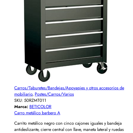
Carros/Taburetes/Bandejas/Apoyapies y otros accesorios de
mobiliario
,
Postes/Carros/Varios
SKU:
50RZMT011
Marca:
BETICOLOR
Carro metálico barbero A
Carrito metálico negro con cinco cajones iguales y bandeja
antideslizante, cierre central con llave, maneta lateral y ruedas