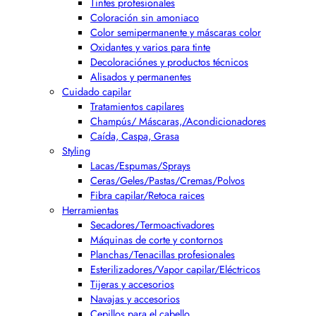
Tintes profesionales
Coloración sin amoniaco
Color semipermanente y máscaras color
Oxidantes y varios para tinte
Decoloraciónes y productos técnicos
Alisados y permanentes
Cuidado capilar
Tratamientos capilares
Champús/ Máscaras,/Acondicionadores
Caída, Caspa, Grasa
Styling
Lacas/Espumas/Sprays
Ceras/Geles/Pastas/Cremas/Polvos
Fibra capilar/Retoca raices
Herramientas
Secadores/Termoactivadores
Máquinas de corte y contornos
Planchas/Tenacillas profesionales
Esterilizadores/Vapor capilar/Eléctricos
Tijeras y accesorios
Navajas y accesorios
Cepillos para el cabello