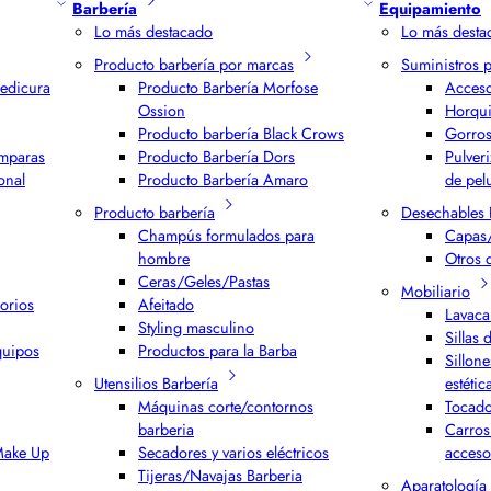
Barbería
Equipamiento
Lo más destacado
Lo más desta
Producto barbería por marcas
Suministros 
edicura
Producto Barbería Morfose
Acceso
Ossion
Horqui
Producto barbería Black Crows
Gorros
ámparas
Producto Barbería Dors
Pulver
onal
Producto Barbería Amaro
de pel
Producto barbería
Desechables 
Champús formulados para
Capas/
hombre
Otros 
Ceras/Geles/Pastas
Mobiliario
orios
Afeitado
Lavaca
Styling masculino
Sillas 
quipos
Productos para la Barba
Sillone
Utensilios Barbería
estétic
Máquinas corte/contornos
Tocado
barberia
Carros
 Make Up
Secadores y varios eléctricos
acceso
Tijeras/Navajas Barberia
Aparatología