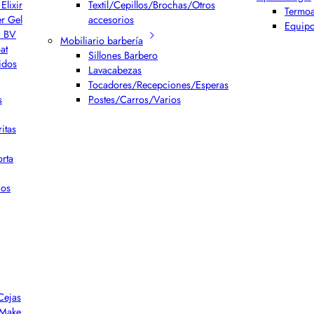
Elixir
Textil/Cepillos/Brochas/Otros
Termoa
er Gel
accesorios
Equipo
h BV
Mobiliario barbería
at
Sillones Barbero
idos
Lavacabezas
Tocadores/Recepciones/Esperas
s
Postes/Carros/Varios
itas
rta
ios
Cejas
r Make