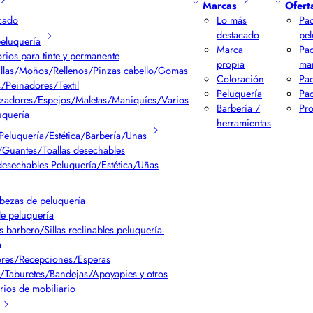
Marcas
Ofert
cado
Lo más
Pac
destacado
pel
peluquería
Marca
Pa
rios para tinte y permanente
propia
ma
llas/Moños/Rellenos/Pinzas cabello/Gomas
Coloración
Pac
/Peinadores/Textil
Peluquería
Pac
izadores/Espejos/Maletas/Maniquíes/Varios
Barbería /
Pr
uquería
herramientas
Peluquería/Estética/Barbería/Unas
Guantes/Toallas desechables
desechables Peluquería/Estética/Uñas
bezas de peluquería
de peluquería
s barbero/Sillas reclinables peluquería-
a
res/Recepciones/Esperas
/Taburetes/Bandejas/Apoyapies y otros
rios de mobiliario