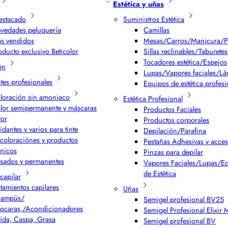
Estética y uñas
estacado
Suministros Estética
vedades peluquería
Camillas
s vendidos
Mesas/Carros/Manicura/P
oducto exclusivo Beticolor
Sillas reclinables/Taburetes
Tocadores estética/Espejos
ón
Lupas/Vapores faciales/L
ntes profesionales
Equipos de estética profesi
loración sin amoniaco
Estética Profesional
lor semipermanente y máscaras
Productos Faciales
lor
Productos corporales
idantes y varios para tinte
Depilación/Parafina
coloraciónes y productos
Pestañas Adhesivas y acces
cnicos
Pinzas para depilar
isados y permanentes
Vapores Faciales/Lupas/E
de Estética
capilar
atamientos capilares
Uñas
ampús/
Semigel profesional BV25
scaras,/Acondicionadores
Semigel Profesional Elixir
ída, Caspa, Grasa
Semigel profesional BV