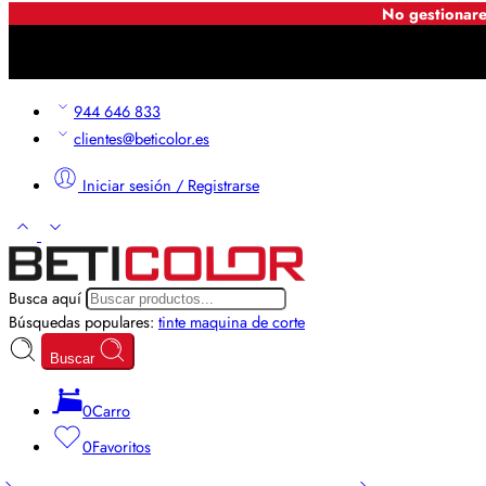
No gestionare
944 646 833
clientes@beticolor.es
Iniciar sesión / Registrarse
Busca aquí
Búsquedas populares:
tinte
maquina de corte
Buscar
0
Carro
0
Favoritos