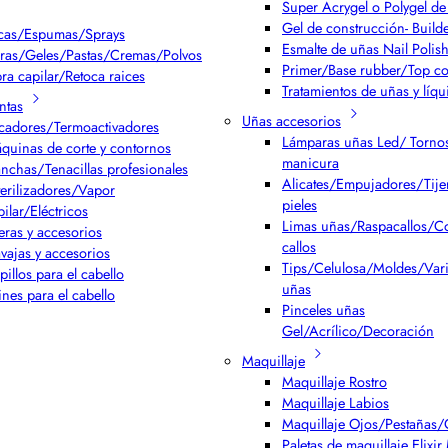
Super Acrygel o Polygel de 
Gel de construcción- Build
cas/Espumas/Sprays
Esmalte de uñas Nail Polis
ras/Geles/Pastas/Cremas/Polvos
Primer/Base rubber/Top co
bra capilar/Retoca raices
Tratamientos de uñas y líqu
ntas
Uñas accesorios
cadores/Termoactivadores
Lámparas uñas Led/ Torno
quinas de corte y contornos
manicura
anchas/Tenacillas profesionales
Alicates/Empujadores/Tijer
terilizadores/Vapor
pieles
pilar/Eléctricos
Limas uñas/Raspacallos/Co
jeras y accesorios
callos
vajas y accesorios
Tips/Celulosa/Moldes/Var
pillos para el cabello
uñas
ines para el cabello
Pinceles uñas
Gel/Acrílico/Decoración
Maquillaje
Maquillaje Rostro
Maquillaje Labios
Maquillaje Ojos/Pestañas/
Paletas de maquillaje Elixi