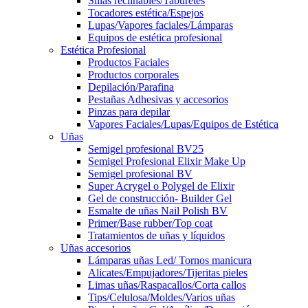
Sillas reclinables/Taburetes
Tocadores estética/Espejos
Lupas/Vapores faciales/Lámparas
Equipos de estética profesional
Estética Profesional
Productos Faciales
Productos corporales
Depilación/Parafina
Pestañas Adhesivas y accesorios
Pinzas para depilar
Vapores Faciales/Lupas/Equipos de Estética
Uñas
Semigel profesional BV25
Semigel Profesional Elixir Make Up
Semigel profesional BV
Super Acrygel o Polygel de Elixir
Gel de construcción- Builder Gel
Esmalte de uñas Nail Polish BV
Primer/Base rubber/Top coat
Tratamientos de uñas y líquidos
Uñas accesorios
Lámparas uñas Led/ Tornos manicura
Alicates/Empujadores/Tijeritas pieles
Limas uñas/Raspacallos/Corta callos
Tips/Celulosa/Moldes/Varios uñas