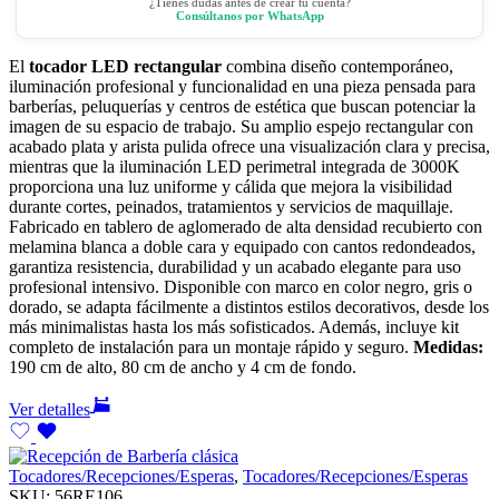
¿Tienes dudas antes de crear tu cuenta?
Consúltanos por WhatsApp
El
tocador LED rectangular
combina diseño contemporáneo,
iluminación profesional y funcionalidad en una pieza pensada para
barberías, peluquerías y centros de estética que buscan potenciar la
imagen de su espacio de trabajo. Su amplio espejo rectangular con
acabado plata y arista pulida ofrece una visualización clara y precisa,
mientras que la iluminación LED perimetral integrada de 3000K
proporciona una luz uniforme y cálida que mejora la visibilidad
durante cortes, peinados, tratamientos y servicios de maquillaje.
Fabricado en tablero de aglomerado de alta densidad recubierto con
melamina blanca a doble cara y equipado con cantos redondeados,
garantiza resistencia, durabilidad y un acabado elegante para uso
profesional intensivo. Disponible con marco en color negro, gris o
dorado, se adapta fácilmente a distintos estilos decorativos, desde los
más minimalistas hasta los más sofisticados. Además, incluye kit
completo de instalación para un montaje rápido y seguro.
Medidas:
190 cm de alto, 80 cm de ancho y 4 cm de fondo.
Ver detalles
Tocadores/Recepciones/Esperas
,
Tocadores/Recepciones/Esperas
SKU:
56RE106