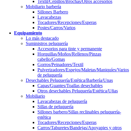
Textil/Cepillos/Brochas/Otros accesorios
Mobiliario barbería
Sillones Barbero
Lavacabezas
Tocadores/Recepciones/Esperas
Postes/Carros/Varios
Equipamiento
Lo más destacado
Suministros peluquería
Accesorios para tinte y permanente
Horquillas/Moños/Rellenos/Pinzas
cabello/Gomas
Gorros/Peinadores/Textil
Pulverizadores/Espejos/Maletas/Maniquíes/Varios
de peluquería
Desechables Peluquería/Estética/Barbería/Unas
Capas/Guantes/Toallas desechables
Otros desechables Peluquería/Estética/Uñas
Mobiliario
Lavacabezas de peluquería
Sillas de peluquería
Sillones barbero/Sillas reclinables peluquería-
estética
Tocadores/Recepciones/Esperas
Carros/Taburetes/Bandejas/Apoyapies y otros