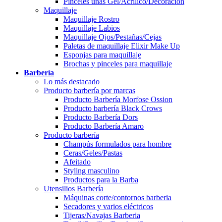
Pinceles uñas Gel/Acrílico/Decoración
Maquillaje
Maquillaje Rostro
Maquillaje Labios
Maquillaje Ojos/Pestañas/Cejas
Paletas de maquillaje Elixir Make Up
Esponjas para maquillaje
Brochas y pinceles para maquillaje
Barbería
Lo más destacado
Producto barbería por marcas
Producto Barbería Morfose Ossion
Producto barbería Black Crows
Producto Barbería Dors
Producto Barbería Amaro
Producto barbería
Champús formulados para hombre
Ceras/Geles/Pastas
Afeitado
Styling masculino
Productos para la Barba
Utensilios Barbería
Máquinas corte/contornos barberia
Secadores y varios eléctricos
Tijeras/Navajas Barberia