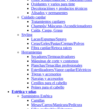
Oxidantes y varios para tinte
Decoloraciónes y productos técnicos
Alisados y permanentes
Cuidado capilar
Tratamientos capilares
Champús/ Máscaras,/Acondicionadores
Caída, Caspa, Grasa
Styling
Lacas/Espumas/Sprays
Ceras/Geles/Pastas/Cremas/Polvos
Fibra capilar/Retoca raices
Herramientas
Secadores/Termoactivadores
Máquinas de corte y contornos
Planchas/Tenacillas profesionales
Esterilizadores/Vapor capilar/Eléctricos
Tijeras y accesorios
Navajas y accesorios
Cepillos para el cabello
Peines para el cabello
Estética y uñas
Suministros Estética
Camillas
Mesas/Carros/Manicura/Pedicura