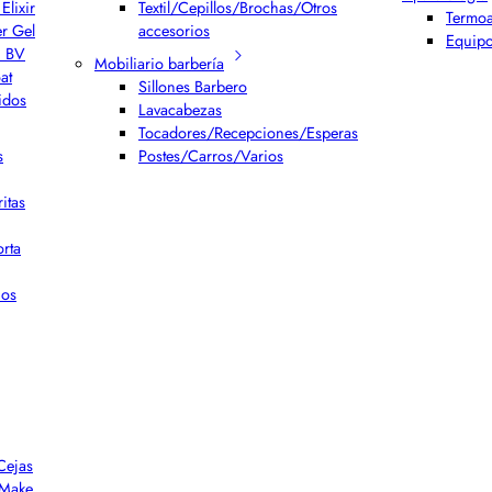
Elixir
Textil/Cepillos/Brochas/Otros
Termoa
er Gel
accesorios
Equipo
h BV
Mobiliario barbería
at
Sillones Barbero
idos
Lavacabezas
Tocadores/Recepciones/Esperas
s
Postes/Carros/Varios
itas
rta
ios
Cejas
r Make