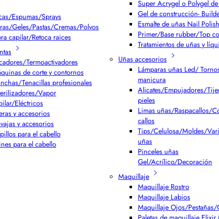
Super Acrygel o Polygel de 
Gel de construcción- Build
cas/Espumas/Sprays
Esmalte de uñas Nail Polis
ras/Geles/Pastas/Cremas/Polvos
Primer/Base rubber/Top co
bra capilar/Retoca raices
Tratamientos de uñas y líqu
ntas
Uñas accesorios
cadores/Termoactivadores
Lámparas uñas Led/ Torno
quinas de corte y contornos
manicura
anchas/Tenacillas profesionales
Alicates/Empujadores/Tijer
terilizadores/Vapor
pieles
pilar/Eléctricos
Limas uñas/Raspacallos/Co
jeras y accesorios
callos
vajas y accesorios
Tips/Celulosa/Moldes/Var
pillos para el cabello
uñas
ines para el cabello
Pinceles uñas
Gel/Acrílico/Decoración
Maquillaje
Maquillaje Rostro
Maquillaje Labios
Maquillaje Ojos/Pestañas/
Paletas de maquillaje Elixi