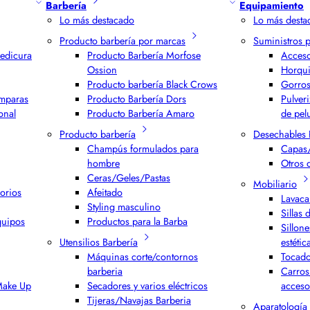
Barbería
Equipamiento
Lo más destacado
Lo más desta
Producto barbería por marcas
Suministros 
edicura
Producto Barbería Morfose
Acceso
Ossion
Horqui
Producto barbería Black Crows
Gorros
ámparas
Producto Barbería Dors
Pulver
onal
Producto Barbería Amaro
de pel
Producto barbería
Desechables 
Champús formulados para
Capas/
hombre
Otros 
Ceras/Geles/Pastas
Mobiliario
orios
Afeitado
Lavaca
Styling masculino
Sillas 
quipos
Productos para la Barba
Sillone
Utensilios Barbería
estétic
Máquinas corte/contornos
Tocado
barberia
Carros
 Make Up
Secadores y varios eléctricos
acceso
Tijeras/Navajas Barberia
Aparatología