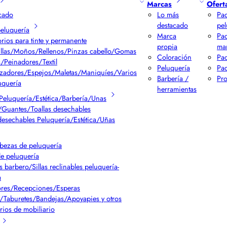
Marcas
Ofert
cado
Lo más
Pac
destacado
pel
peluquería
Marca
Pa
rios para tinte y permanente
propia
ma
llas/Moños/Rellenos/Pinzas cabello/Gomas
Coloración
Pac
/Peinadores/Textil
Peluquería
Pac
izadores/Espejos/Maletas/Maniquíes/Varios
Barbería /
Pr
uquería
herramientas
Peluquería/Estética/Barbería/Unas
Guantes/Toallas desechables
desechables Peluquería/Estética/Uñas
bezas de peluquería
de peluquería
s barbero/Sillas reclinables peluquería-
a
res/Recepciones/Esperas
/Taburetes/Bandejas/Apoyapies y otros
rios de mobiliario