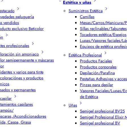
Estética y uñas
estacado
Suministros Estética
vedades peluquería
Camillas
s vendidos
Mesas/Carros/Manicura/P
oducto exclusivo Beticolor
Sillas reclinables/Taburetes
Tocadores estética/Espejos
ón
Lupas/Vapores faciales/L
ntes profesionales
Equipos de estética profesi
loración sin amoniaco
Estética Profesional
lor semipermanente y máscaras
Productos Faciales
lor
Productos corporales
idantes y varios para tinte
Depilación/Parafina
coloraciónes y productos
Pestañas Adhesivas y acces
cnicos
Pinzas para depilar
isados y permanentes
Vapores Faciales/Lupas/E
de Estética
capilar
atamientos capilares
Uñas
ampús/
Semigel profesional BV25
scaras,/Acondicionadores
Semigel Profesional Elixir
ída, Caspa, Grasa
Semigel profesional BV