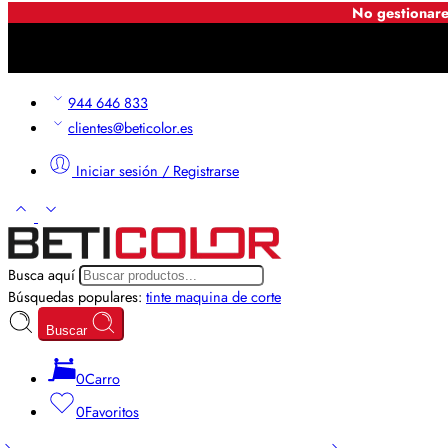
No gestionare
944 646 833
clientes@beticolor.es
Iniciar sesión / Registrarse
Busca aquí
Búsquedas populares:
tinte
maquina de corte
Buscar
0
Carro
0
Favoritos