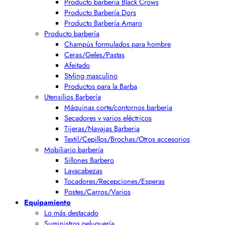
Producto barbería Black Crows
Producto Barbería Dors
Producto Barbería Amaro
Producto barbería
Champús formulados para hombre
Ceras/Geles/Pastas
Afeitado
Styling masculino
Productos para la Barba
Utensilios Barbería
Máquinas corte/contornos barberia
Secadores y varios eléctricos
Tijeras/Navajas Barberia
Textil/Cepillos/Brochas/Otros accesorios
Mobiliario barbería
Sillones Barbero
Lavacabezas
Tocadores/Recepciones/Esperas
Postes/Carros/Varios
Equipamiento
Lo más destacado
Suministros peluquería