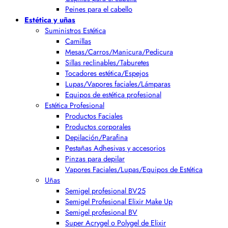
Peines para el cabello
Estética y uñas
Suministros Estética
Camillas
Mesas/Carros/Manicura/Pedicura
Sillas reclinables/Taburetes
Tocadores estética/Espejos
Lupas/Vapores faciales/Lámparas
Equipos de estética profesional
Estética Profesional
Productos Faciales
Productos corporales
Depilación/Parafina
Pestañas Adhesivas y accesorios
Pinzas para depilar
Vapores Faciales/Lupas/Equipos de Estética
Uñas
Semigel profesional BV25
Semigel Profesional Elixir Make Up
Semigel profesional BV
Super Acrygel o Polygel de Elixir