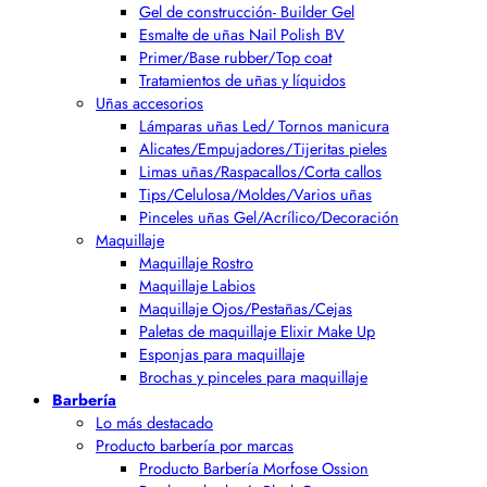
Gel de construcción- Builder Gel
Esmalte de uñas Nail Polish BV
Primer/Base rubber/Top coat
Tratamientos de uñas y líquidos
Uñas accesorios
Lámparas uñas Led/ Tornos manicura
Alicates/Empujadores/Tijeritas pieles
Limas uñas/Raspacallos/Corta callos
Tips/Celulosa/Moldes/Varios uñas
Pinceles uñas Gel/Acrílico/Decoración
Maquillaje
Maquillaje Rostro
Maquillaje Labios
Maquillaje Ojos/Pestañas/Cejas
Paletas de maquillaje Elixir Make Up
Esponjas para maquillaje
Brochas y pinceles para maquillaje
Barbería
Lo más destacado
Producto barbería por marcas
Producto Barbería Morfose Ossion