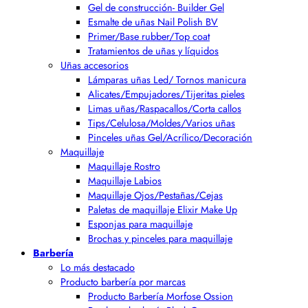
Gel de construcción- Builder Gel
Esmalte de uñas Nail Polish BV
Primer/Base rubber/Top coat
Tratamientos de uñas y líquidos
Uñas accesorios
Lámparas uñas Led/ Tornos manicura
Alicates/Empujadores/Tijeritas pieles
Limas uñas/Raspacallos/Corta callos
Tips/Celulosa/Moldes/Varios uñas
Pinceles uñas Gel/Acrílico/Decoración
Maquillaje
Maquillaje Rostro
Maquillaje Labios
Maquillaje Ojos/Pestañas/Cejas
Paletas de maquillaje Elixir Make Up
Esponjas para maquillaje
Brochas y pinceles para maquillaje
Barbería
Lo más destacado
Producto barbería por marcas
Producto Barbería Morfose Ossion