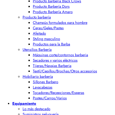
Producto barbería Black Crows
Producto Barbería Dors
Producto Barbería Amaro
Producto barbería
Champús formulados para hombre
Ceras/Geles/Pastas
Afeitado
Styling masculino
Productos para la Barba
Utensilios Barbería
Máquinas corte/contornos barberia
Secadores y varios eléctricos
Tijeras/Navajas Barberia
Textil/Cepillos/Brochas/Otros accesorios
Mobiliario barbería
Sillones Barbero
Lavacabezas
Tocadores/Recepciones/Esperas
Postes/Carros/Varios
Equipamiento
Lo más destacado
Suministros peluquería