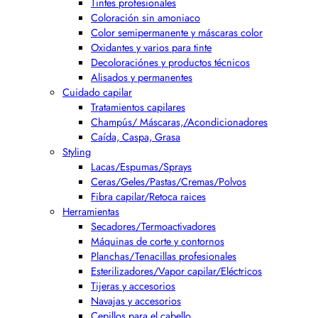
Tintes profesionales
Coloración sin amoniaco
Color semipermanente y máscaras color
Oxidantes y varios para tinte
Decoloraciónes y productos técnicos
Alisados y permanentes
Cuidado capilar
Tratamientos capilares
Champús/ Máscaras,/Acondicionadores
Caída, Caspa, Grasa
Styling
Lacas/Espumas/Sprays
Ceras/Geles/Pastas/Cremas/Polvos
Fibra capilar/Retoca raices
Herramientas
Secadores/Termoactivadores
Máquinas de corte y contornos
Planchas/Tenacillas profesionales
Esterilizadores/Vapor capilar/Eléctricos
Tijeras y accesorios
Navajas y accesorios
Cepillos para el cabello