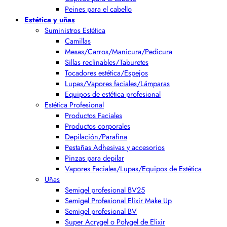
Peines para el cabello
Estética y uñas
Suministros Estética
Camillas
Mesas/Carros/Manicura/Pedicura
Sillas reclinables/Taburetes
Tocadores estética/Espejos
Lupas/Vapores faciales/Lámparas
Equipos de estética profesional
Estética Profesional
Productos Faciales
Productos corporales
Depilación/Parafina
Pestañas Adhesivas y accesorios
Pinzas para depilar
Vapores Faciales/Lupas/Equipos de Estética
Uñas
Semigel profesional BV25
Semigel Profesional Elixir Make Up
Semigel profesional BV
Super Acrygel o Polygel de Elixir