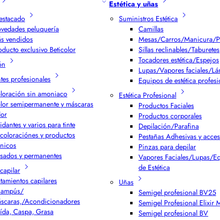
Estética y uñas
estacado
Suministros Estética
vedades peluquería
Camillas
s vendidos
Mesas/Carros/Manicura/P
oducto exclusivo Beticolor
Sillas reclinables/Taburetes
Tocadores estética/Espejos
ón
Lupas/Vapores faciales/L
ntes profesionales
Equipos de estética profesi
loración sin amoniaco
Estética Profesional
lor semipermanente y máscaras
Productos Faciales
lor
Productos corporales
idantes y varios para tinte
Depilación/Parafina
coloraciónes y productos
Pestañas Adhesivas y acces
cnicos
Pinzas para depilar
isados y permanentes
Vapores Faciales/Lupas/E
de Estética
capilar
atamientos capilares
Uñas
ampús/
Semigel profesional BV25
scaras,/Acondicionadores
Semigel Profesional Elixir
ída, Caspa, Grasa
Semigel profesional BV