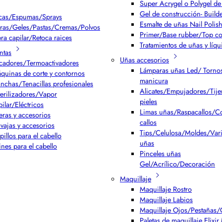
Super Acrygel o Polygel de 
Gel de construcción- Build
cas/Espumas/Sprays
Esmalte de uñas Nail Polis
ras/Geles/Pastas/Cremas/Polvos
Primer/Base rubber/Top co
bra capilar/Retoca raices
Tratamientos de uñas y líqu
ntas
Uñas accesorios
cadores/Termoactivadores
Lámparas uñas Led/ Torno
quinas de corte y contornos
manicura
anchas/Tenacillas profesionales
Alicates/Empujadores/Tijer
terilizadores/Vapor
pieles
pilar/Eléctricos
Limas uñas/Raspacallos/Co
jeras y accesorios
callos
vajas y accesorios
Tips/Celulosa/Moldes/Var
pillos para el cabello
uñas
ines para el cabello
Pinceles uñas
Gel/Acrílico/Decoración
Maquillaje
Maquillaje Rostro
Maquillaje Labios
Maquillaje Ojos/Pestañas/
Paletas de maquillaje Elixi