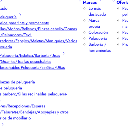
Marcas
Ofert
cado
Lo más
Pac
destacado
pel
peluquería
Marca
Pa
rios para tinte y permanente
propia
ma
llas/Moños/Rellenos/Pinzas cabello/Gomas
Coloración
Pac
/Peinadores/Textil
Peluquería
Pac
izadores/Espejos/Maletas/Maniquíes/Varios
Barbería /
Pr
uquería
herramientas
Peluquería/Estética/Barbería/Unas
Guantes/Toallas desechables
desechables Peluquería/Estética/Uñas
bezas de peluquería
de peluquería
s barbero/Sillas reclinables peluquería-
a
res/Recepciones/Esperas
/Taburetes/Bandejas/Apoyapies y otros
rios de mobiliario