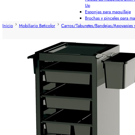
Up
Esponjas para maquillaje
Brochas y pinceles para ma
Inicio
Mobiliario Beticolor
Carros/Taburetes/Bandejas/Apoyapies y 