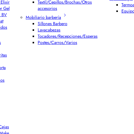
Elixir
Textil/Cepillos/Brochas/Otros
Termoa
er Gel
accesorios
Equipo
h BV
Mobiliario barbería
at
Sillones Barbero
idos
Lavacabezas
Tocadores/Recepciones/Esperas
s
Postes/Carros/Varios
itas
rta
ios
Cejas
r Make