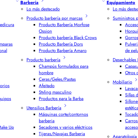
Barbería
Equipamiento
Lo más destacado
Lo más desta
Producto barbería por marcas
Suministros 
edicura
Producto Barbería Morfose
Acceso
Ossion
Horqui
Producto barbería Black Crows
Gorros
ámparas
Producto Barbería Dors
Pulver
onal
Producto Barbería Amaro
de pel
Producto barbería
Desechables 
Champús formulados para
Capas/
hombre
Otros 
Ceras/Geles/Pastas
Mobiliario
orios
Afeitado
Lavaca
Styling masculino
Sillas 
quipos
Productos para la Barba
Sillone
Utensilios Barbería
estétic
Máquinas corte/contornos
Tocado
barberia
Carros
 Make Up
Secadores y varios eléctricos
acceso
Tijeras/Navajas Barberia
Aparatología