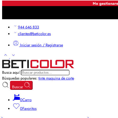
No gestionare
944 646 833
clientes@beticolor.es
Iniciar sesión / Registrarse
Busca aquí
Búsquedas populares:
tinte
maquina de corte
Buscar
0
Carro
0
Favoritos