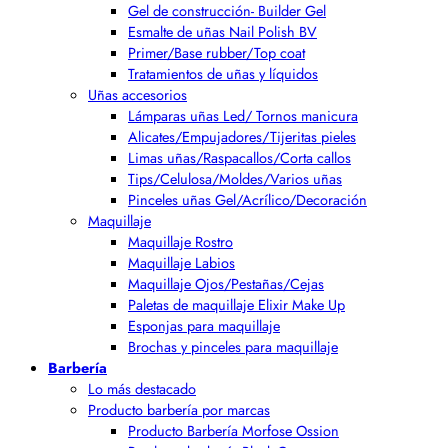
Gel de construcción- Builder Gel
Esmalte de uñas Nail Polish BV
Primer/Base rubber/Top coat
Tratamientos de uñas y líquidos
Uñas accesorios
Lámparas uñas Led/ Tornos manicura
Alicates/Empujadores/Tijeritas pieles
Limas uñas/Raspacallos/Corta callos
Tips/Celulosa/Moldes/Varios uñas
Pinceles uñas Gel/Acrílico/Decoración
Maquillaje
Maquillaje Rostro
Maquillaje Labios
Maquillaje Ojos/Pestañas/Cejas
Paletas de maquillaje Elixir Make Up
Esponjas para maquillaje
Brochas y pinceles para maquillaje
Barbería
Lo más destacado
Producto barbería por marcas
Producto Barbería Morfose Ossion