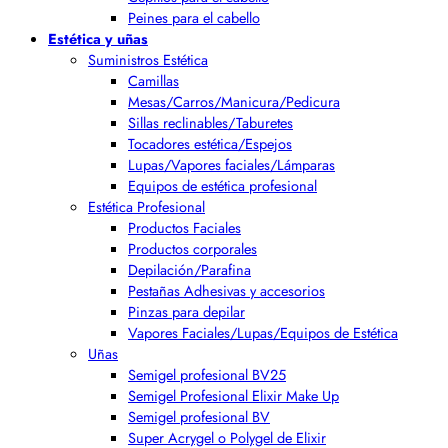
Peines para el cabello
Estética y uñas
Suministros Estética
Camillas
Mesas/Carros/Manicura/Pedicura
Sillas reclinables/Taburetes
Tocadores estética/Espejos
Lupas/Vapores faciales/Lámparas
Equipos de estética profesional
Estética Profesional
Productos Faciales
Productos corporales
Depilación/Parafina
Pestañas Adhesivas y accesorios
Pinzas para depilar
Vapores Faciales/Lupas/Equipos de Estética
Uñas
Semigel profesional BV25
Semigel Profesional Elixir Make Up
Semigel profesional BV
Super Acrygel o Polygel de Elixir