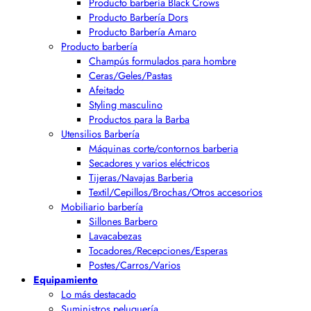
Producto barbería Black Crows
Producto Barbería Dors
Producto Barbería Amaro
Producto barbería
Champús formulados para hombre
Ceras/Geles/Pastas
Afeitado
Styling masculino
Productos para la Barba
Utensilios Barbería
Máquinas corte/contornos barberia
Secadores y varios eléctricos
Tijeras/Navajas Barberia
Textil/Cepillos/Brochas/Otros accesorios
Mobiliario barbería
Sillones Barbero
Lavacabezas
Tocadores/Recepciones/Esperas
Postes/Carros/Varios
Equipamiento
Lo más destacado
Suministros peluquería