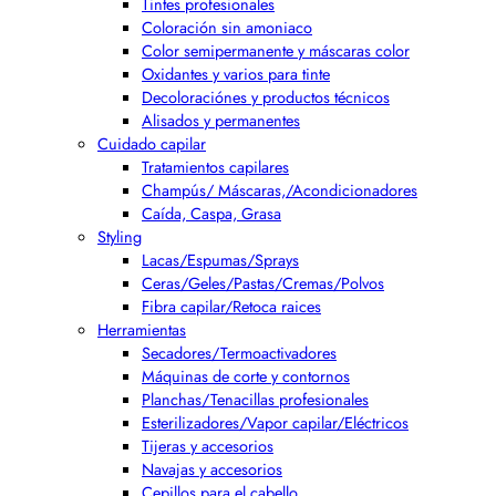
Tintes profesionales
Coloración sin amoniaco
Color semipermanente y máscaras color
Oxidantes y varios para tinte
Decoloraciónes y productos técnicos
Alisados y permanentes
Cuidado capilar
Tratamientos capilares
Champús/ Máscaras,/Acondicionadores
Caída, Caspa, Grasa
Styling
Lacas/Espumas/Sprays
Ceras/Geles/Pastas/Cremas/Polvos
Fibra capilar/Retoca raices
Herramientas
Secadores/Termoactivadores
Máquinas de corte y contornos
Planchas/Tenacillas profesionales
Esterilizadores/Vapor capilar/Eléctricos
Tijeras y accesorios
Navajas y accesorios
Cepillos para el cabello