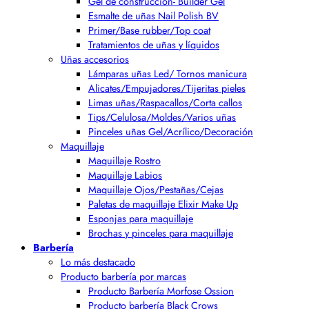
Gel de construcción- Builder Gel
Esmalte de uñas Nail Polish BV
Primer/Base rubber/Top coat
Tratamientos de uñas y líquidos
Uñas accesorios
Lámparas uñas Led/ Tornos manicura
Alicates/Empujadores/Tijeritas pieles
Limas uñas/Raspacallos/Corta callos
Tips/Celulosa/Moldes/Varios uñas
Pinceles uñas Gel/Acrílico/Decoración
Maquillaje
Maquillaje Rostro
Maquillaje Labios
Maquillaje Ojos/Pestañas/Cejas
Paletas de maquillaje Elixir Make Up
Esponjas para maquillaje
Brochas y pinceles para maquillaje
Barbería
Lo más destacado
Producto barbería por marcas
Producto Barbería Morfose Ossion
Producto barbería Black Crows