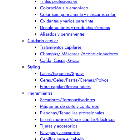
Tintes profesionales
Coloración sin amoniaco
Color semipermanente y máscaras color
Oxidantes y varios para tinte
Decoloraciónes y productos técnicos
Alisados y permanentes
Cuidado capilar
Tratamientos capilares
Champús/ Máscaras,/Acondicionadores
Caída, Caspa, Grasa
Styling
Lacas/Espumas/Sprays
Ceras/Geles/Pastas/Cremas/Polvos
Fibra capilar/Retoca raices
Herramientas
Secadores/Termoactivadores
Máquinas de corte y contornos
Planchas/Tenacillas profesionales
Esterilizadores/Vapor capilar/Eléctricos
Tijeras y accesorios
Navajas y accesorios
Cepillos para el cabello