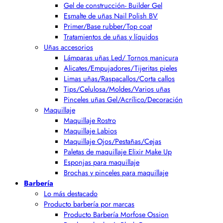
Gel de construcción- Builder Gel
Esmalte de uñas Nail Polish BV
Primer/Base rubber/Top coat
Tratamientos de uñas y líquidos
Uñas accesorios
Lámparas uñas Led/ Tornos manicura
Alicates/Empujadores/Tijeritas pieles
Limas uñas/Raspacallos/Corta callos
Tips/Celulosa/Moldes/Varios uñas
Pinceles uñas Gel/Acrílico/Decoración
Maquillaje
Maquillaje Rostro
Maquillaje Labios
Maquillaje Ojos/Pestañas/Cejas
Paletas de maquillaje Elixir Make Up
Esponjas para maquillaje
Brochas y pinceles para maquillaje
Barbería
Lo más destacado
Producto barbería por marcas
Producto Barbería Morfose Ossion