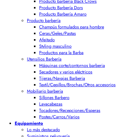
Producto barbería Black Crows
Producto Barbería Dors
Producto Barbería Amaro
Producto barbería
Champús formulados para hombre
Ceras/Geles/Pastas
Afeitado
Styling masculino
Productos para la Barba
Utensilios Barbería
Máquinas corte/contornos barberia
Secadores y varios eléctricos
Tijeras/Navajas Barberia
Textil/Cepillos/Brochas/Otros accesorios
Mobiliario barbería
Sillones Barbero
Lavacabezas
Tocadores/Recepciones/Esperas
Postes/Carros/Varios
Equipamiento
Lo más destacado
Suministros peluquería