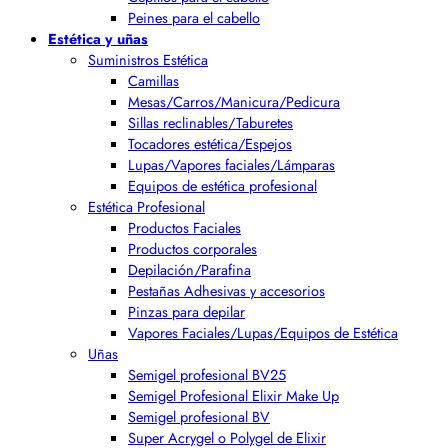
Peines para el cabello
Estética y uñas
Suministros Estética
Camillas
Mesas/Carros/Manicura/Pedicura
Sillas reclinables/Taburetes
Tocadores estética/Espejos
Lupas/Vapores faciales/Lámparas
Equipos de estética profesional
Estética Profesional
Productos Faciales
Productos corporales
Depilación/Parafina
Pestañas Adhesivas y accesorios
Pinzas para depilar
Vapores Faciales/Lupas/Equipos de Estética
Uñas
Semigel profesional BV25
Semigel Profesional Elixir Make Up
Semigel profesional BV
Super Acrygel o Polygel de Elixir