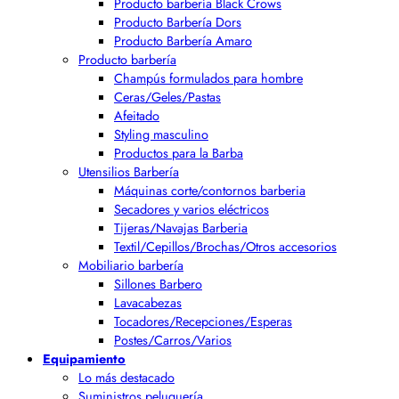
Producto barbería Black Crows
Producto Barbería Dors
Producto Barbería Amaro
Producto barbería
Champús formulados para hombre
Ceras/Geles/Pastas
Afeitado
Styling masculino
Productos para la Barba
Utensilios Barbería
Máquinas corte/contornos barberia
Secadores y varios eléctricos
Tijeras/Navajas Barberia
Textil/Cepillos/Brochas/Otros accesorios
Mobiliario barbería
Sillones Barbero
Lavacabezas
Tocadores/Recepciones/Esperas
Postes/Carros/Varios
Equipamiento
Lo más destacado
Suministros peluquería