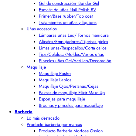
Gel de construcción- Builder Gel
Esmalte de uñas Nail Polish BV
Primer/Base rubber/Top coat
Tratamientos de uñas y líquidos
Uñas accesorios
Lámparas uñas Led/ Tornos manicura
Alicates/Empujadores/Tijeritas pieles
Limas uñas/Raspacallos/Corta callos
Tips/Celulosa/Moldes/Varios uñas
Pinceles uñas Gel/Acrílico/Decoración
Maquillaje
Maquillaje Rostro
Maquillaje Labios
Maquillaje Ojos/Pestañas/Cejas
Paletas de maquillaje Elixir Make Up
Esponjas para maquillaje
Brochas y pinceles para maquillaje
Barbería
Lo más destacado
Producto barbería por marcas
Producto Barbería Morfose Ossion