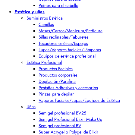
Peines para el cabello
Estética y uñas
Suministros Estética
Camillas
Mesas/Carros/Manicura/Pedicura
Sillas reclinables/Taburetes
Tocadores estética/Espejos
Lupas/Vapores faciales/Lámparas
Equipos de estética profesional
Estética Profesional
Productos Faciales
Productos corporales
Depilación/Parafina
Pestañas Adhesivas y accesorios
Pinzas para depilar
Vapores Faciales/Lupas/Equipos de Estética
Uñas
Semigel profesional BV25
Semigel Profesional Elixir Make Up
Semigel profesional BV
Super Acrygel o Polygel de Elixir