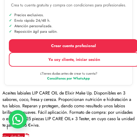
Crea tu cuenta gratuita y compra con condiciones para profesionales.
Precios exclusivos.
Envío rápido 24/48 h.
Atención personalizada.
Reposición ágil para salón.
Crear cuenta profesional
Ya soy cliente, iniciar sesión
¿Tienes dudas antes de crear tu cuenta?
Consúltanos por WhatsApp
Aceites labiales LIP CARE OIL de Elixir Make Up. Disponibles en 3
sabores, coco, fresa y cereza. Proporcionan nutrición e hidratación a
tus labios. Reparan y protegen, dando como resultado unos labios
brillantes y suaves. Fácil aplicación. Formato de compra: por unidades
o en display 25 piezas LIP CARE OIL+ 3 Tester, en cuyo caso la unidad
te sale a 4,56 €+iva.
1
Ver detalles