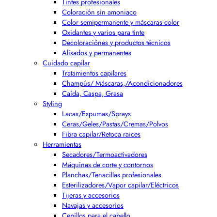
Tintes profesionales
Coloración sin amoniaco
Color semipermanente y máscaras color
Oxidantes y varios para tinte
Decoloraciónes y productos técnicos
Alisados y permanentes
Cuidado capilar
Tratamientos capilares
Champús/ Máscaras,/Acondicionadores
Caída, Caspa, Grasa
Styling
Lacas/Espumas/Sprays
Ceras/Geles/Pastas/Cremas/Polvos
Fibra capilar/Retoca raices
Herramientas
Secadores/Termoactivadores
Máquinas de corte y contornos
Planchas/Tenacillas profesionales
Esterilizadores/Vapor capilar/Eléctricos
Tijeras y accesorios
Navajas y accesorios
Cepillos para el cabello