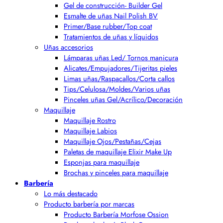
Gel de construcción- Builder Gel
Esmalte de uñas Nail Polish BV
Primer/Base rubber/Top coat
Tratamientos de uñas y líquidos
Uñas accesorios
Lámparas uñas Led/ Tornos manicura
Alicates/Empujadores/Tijeritas pieles
Limas uñas/Raspacallos/Corta callos
Tips/Celulosa/Moldes/Varios uñas
Pinceles uñas Gel/Acrílico/Decoración
Maquillaje
Maquillaje Rostro
Maquillaje Labios
Maquillaje Ojos/Pestañas/Cejas
Paletas de maquillaje Elixir Make Up
Esponjas para maquillaje
Brochas y pinceles para maquillaje
Barbería
Lo más destacado
Producto barbería por marcas
Producto Barbería Morfose Ossion