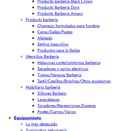
Producto barbería Black Crows
Producto Barbería Dors
Producto Barbería Amaro
Producto barbería
Champús formulados para hombre
Ceras/Geles/Pastas
Afeitado
Styling masculino
Productos para la Barba
Utensilios Barbería
Máquinas corte/contornos barberia
Secadores y varios eléctricos
Tijeras/Navajas Barberia
Textil/Cepillos/Brochas/Otros accesorios
Mobiliario barbería
Sillones Barbero
Lavacabezas
Tocadores/Recepciones/Esperas
Postes/Carros/Varios
Equipamiento
Lo más destacado
Suministros peluquería