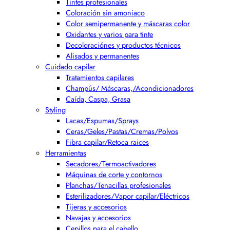
Tintes profesionales
Coloración sin amoniaco
Color semipermanente y máscaras color
Oxidantes y varios para tinte
Decoloraciónes y productos técnicos
Alisados y permanentes
Cuidado capilar
Tratamientos capilares
Champús/ Máscaras,/Acondicionadores
Caída, Caspa, Grasa
Styling
Lacas/Espumas/Sprays
Ceras/Geles/Pastas/Cremas/Polvos
Fibra capilar/Retoca raices
Herramientas
Secadores/Termoactivadores
Máquinas de corte y contornos
Planchas/Tenacillas profesionales
Esterilizadores/Vapor capilar/Eléctricos
Tijeras y accesorios
Navajas y accesorios
Cepillos para el cabello