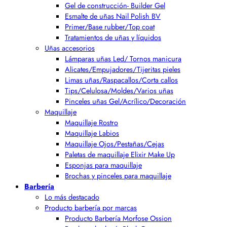
Gel de construcción- Builder Gel
Esmalte de uñas Nail Polish BV
Primer/Base rubber/Top coat
Tratamientos de uñas y líquidos
Uñas accesorios
Lámparas uñas Led/ Tornos manicura
Alicates/Empujadores/Tijeritas pieles
Limas uñas/Raspacallos/Corta callos
Tips/Celulosa/Moldes/Varios uñas
Pinceles uñas Gel/Acrílico/Decoración
Maquillaje
Maquillaje Rostro
Maquillaje Labios
Maquillaje Ojos/Pestañas/Cejas
Paletas de maquillaje Elixir Make Up
Esponjas para maquillaje
Brochas y pinceles para maquillaje
Barbería
Lo más destacado
Producto barbería por marcas
Producto Barbería Morfose Ossion