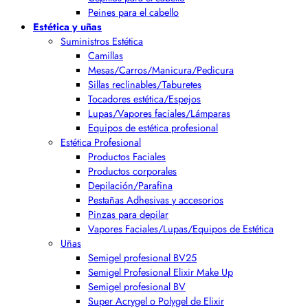
Peines para el cabello
Estética y uñas
Suministros Estética
Camillas
Mesas/Carros/Manicura/Pedicura
Sillas reclinables/Taburetes
Tocadores estética/Espejos
Lupas/Vapores faciales/Lámparas
Equipos de estética profesional
Estética Profesional
Productos Faciales
Productos corporales
Depilación/Parafina
Pestañas Adhesivas y accesorios
Pinzas para depilar
Vapores Faciales/Lupas/Equipos de Estética
Uñas
Semigel profesional BV25
Semigel Profesional Elixir Make Up
Semigel profesional BV
Super Acrygel o Polygel de Elixir