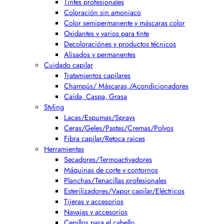
Tintes profesionales
Coloración sin amoniaco
Color semipermanente y máscaras color
Oxidantes y varios para tinte
Decoloraciónes y productos técnicos
Alisados y permanentes
Cuidado capilar
Tratamientos capilares
Champús/ Máscaras,/Acondicionadores
Caída, Caspa, Grasa
Styling
Lacas/Espumas/Sprays
Ceras/Geles/Pastas/Cremas/Polvos
Fibra capilar/Retoca raices
Herramientas
Secadores/Termoactivadores
Máquinas de corte y contornos
Planchas/Tenacillas profesionales
Esterilizadores/Vapor capilar/Eléctricos
Tijeras y accesorios
Navajas y accesorios
Cepillos para el cabello