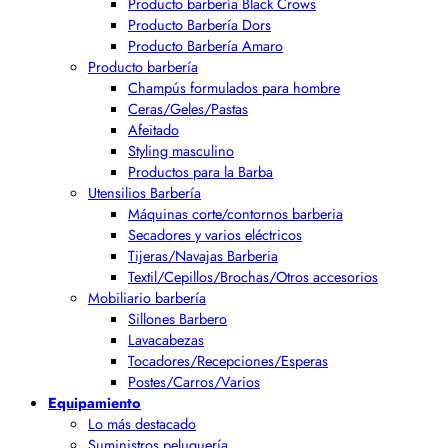
Producto barbería Black Crows
Producto Barbería Dors
Producto Barbería Amaro
Producto barbería
Champús formulados para hombre
Ceras/Geles/Pastas
Afeitado
Styling masculino
Productos para la Barba
Utensilios Barbería
Máquinas corte/contornos barberia
Secadores y varios eléctricos
Tijeras/Navajas Barberia
Textil/Cepillos/Brochas/Otros accesorios
Mobiliario barbería
Sillones Barbero
Lavacabezas
Tocadores/Recepciones/Esperas
Postes/Carros/Varios
Equipamiento
Lo más destacado
Suministros peluquería