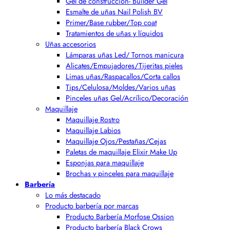
Gel de construcción- Builder Gel
Esmalte de uñas Nail Polish BV
Primer/Base rubber/Top coat
Tratamientos de uñas y líquidos
Uñas accesorios
Lámparas uñas Led/ Tornos manicura
Alicates/Empujadores/Tijeritas pieles
Limas uñas/Raspacallos/Corta callos
Tips/Celulosa/Moldes/Varios uñas
Pinceles uñas Gel/Acrílico/Decoración
Maquillaje
Maquillaje Rostro
Maquillaje Labios
Maquillaje Ojos/Pestañas/Cejas
Paletas de maquillaje Elixir Make Up
Esponjas para maquillaje
Brochas y pinceles para maquillaje
Barbería
Lo más destacado
Producto barbería por marcas
Producto Barbería Morfose Ossion
Producto barbería Black Crows