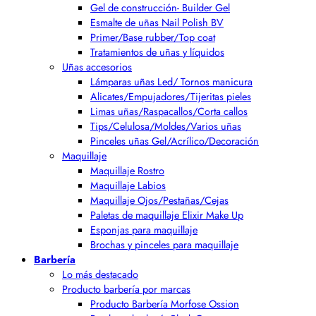
Gel de construcción- Builder Gel
Esmalte de uñas Nail Polish BV
Primer/Base rubber/Top coat
Tratamientos de uñas y líquidos
Uñas accesorios
Lámparas uñas Led/ Tornos manicura
Alicates/Empujadores/Tijeritas pieles
Limas uñas/Raspacallos/Corta callos
Tips/Celulosa/Moldes/Varios uñas
Pinceles uñas Gel/Acrílico/Decoración
Maquillaje
Maquillaje Rostro
Maquillaje Labios
Maquillaje Ojos/Pestañas/Cejas
Paletas de maquillaje Elixir Make Up
Esponjas para maquillaje
Brochas y pinceles para maquillaje
Barbería
Lo más destacado
Producto barbería por marcas
Producto Barbería Morfose Ossion