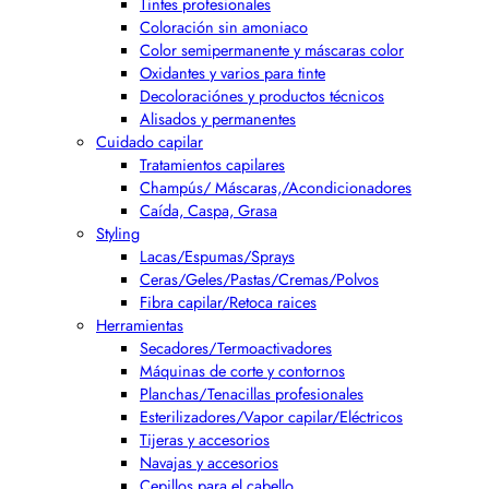
Tintes profesionales
Coloración sin amoniaco
Color semipermanente y máscaras color
Oxidantes y varios para tinte
Decoloraciónes y productos técnicos
Alisados y permanentes
Cuidado capilar
Tratamientos capilares
Champús/ Máscaras,/Acondicionadores
Caída, Caspa, Grasa
Styling
Lacas/Espumas/Sprays
Ceras/Geles/Pastas/Cremas/Polvos
Fibra capilar/Retoca raices
Herramientas
Secadores/Termoactivadores
Máquinas de corte y contornos
Planchas/Tenacillas profesionales
Esterilizadores/Vapor capilar/Eléctricos
Tijeras y accesorios
Navajas y accesorios
Cepillos para el cabello