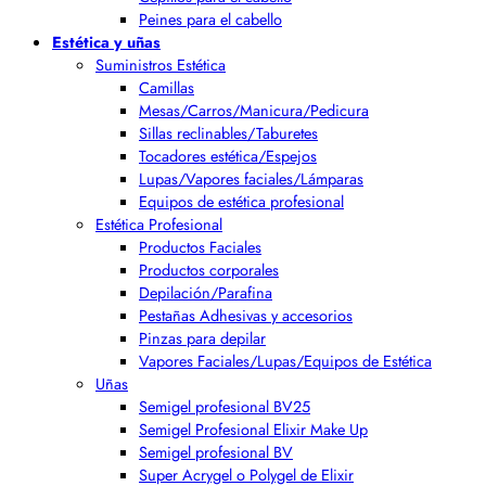
Peines para el cabello
Estética y uñas
Suministros Estética
Camillas
Mesas/Carros/Manicura/Pedicura
Sillas reclinables/Taburetes
Tocadores estética/Espejos
Lupas/Vapores faciales/Lámparas
Equipos de estética profesional
Estética Profesional
Productos Faciales
Productos corporales
Depilación/Parafina
Pestañas Adhesivas y accesorios
Pinzas para depilar
Vapores Faciales/Lupas/Equipos de Estética
Uñas
Semigel profesional BV25
Semigel Profesional Elixir Make Up
Semigel profesional BV
Super Acrygel o Polygel de Elixir