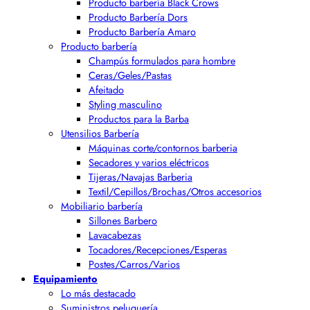
Producto barbería Black Crows
Producto Barbería Dors
Producto Barbería Amaro
Producto barbería
Champús formulados para hombre
Ceras/Geles/Pastas
Afeitado
Styling masculino
Productos para la Barba
Utensilios Barbería
Máquinas corte/contornos barberia
Secadores y varios eléctricos
Tijeras/Navajas Barberia
Textil/Cepillos/Brochas/Otros accesorios
Mobiliario barbería
Sillones Barbero
Lavacabezas
Tocadores/Recepciones/Esperas
Postes/Carros/Varios
Equipamiento
Lo más destacado
Suministros peluquería