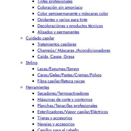
Tintes profesionales
Coloración sin amoniaco
Color semipermanente y máscaras color
Oxidantes y varios para tinte
Decoloraciónes y productos técnicos
Alisados y permanentes
Cuidado capilar
Tratamientos capilares
Champús/ Máscaras,/Acondicionadores
Caída, Caspa, Grasa
Styling
Lacas/Espumas/Sprays
Ceras/Geles/Pastas/Cremas/Polvos
Fibra capilar/Retoca raices
Herramientas
Secadores/Termoactivadores
Máquinas de corte y contornos
Planchas/Tenacillas profesionales
Esterilizadores/Vapor capilar/Eléctricos
Tijeras y accesorios
Navajas y accesorios
Cepillos para el cabello