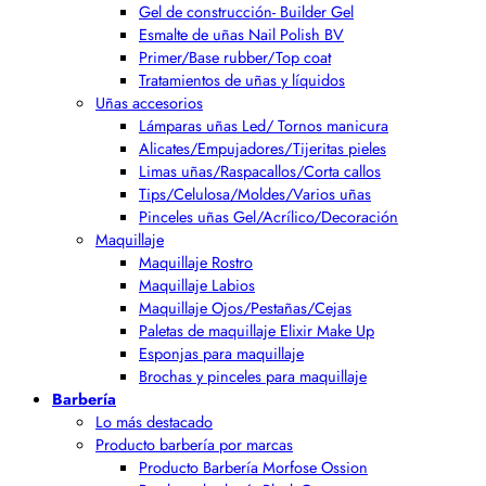
Gel de construcción- Builder Gel
Esmalte de uñas Nail Polish BV
Primer/Base rubber/Top coat
Tratamientos de uñas y líquidos
Uñas accesorios
Lámparas uñas Led/ Tornos manicura
Alicates/Empujadores/Tijeritas pieles
Limas uñas/Raspacallos/Corta callos
Tips/Celulosa/Moldes/Varios uñas
Pinceles uñas Gel/Acrílico/Decoración
Maquillaje
Maquillaje Rostro
Maquillaje Labios
Maquillaje Ojos/Pestañas/Cejas
Paletas de maquillaje Elixir Make Up
Esponjas para maquillaje
Brochas y pinceles para maquillaje
Barbería
Lo más destacado
Producto barbería por marcas
Producto Barbería Morfose Ossion