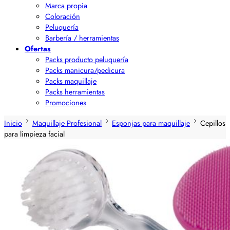
Marca propia
Coloración
Peluquería
Barbería / herramientas
Ofertas
Packs producto peluquería
Packs manicura/pedicura
Packs maquillaje
Packs herramientas
Promociones
Inicio
Maquillaje Profesional
Esponjas para maquillaje
Cepillos
para limpieza facial