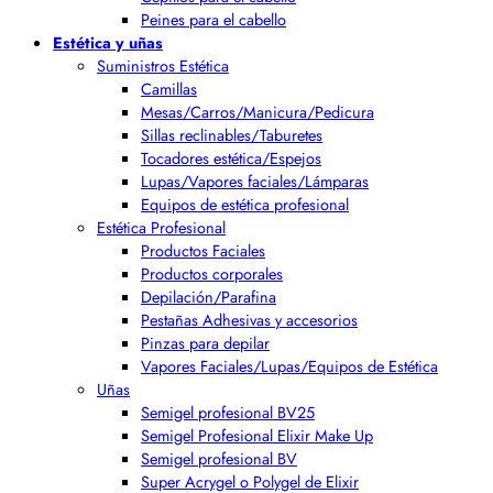
Peines para el cabello
Estética y uñas
Suministros Estética
Camillas
Mesas/Carros/Manicura/Pedicura
Sillas reclinables/Taburetes
Tocadores estética/Espejos
Lupas/Vapores faciales/Lámparas
Equipos de estética profesional
Estética Profesional
Productos Faciales
Productos corporales
Depilación/Parafina
Pestañas Adhesivas y accesorios
Pinzas para depilar
Vapores Faciales/Lupas/Equipos de Estética
Uñas
Semigel profesional BV25
Semigel Profesional Elixir Make Up
Semigel profesional BV
Super Acrygel o Polygel de Elixir