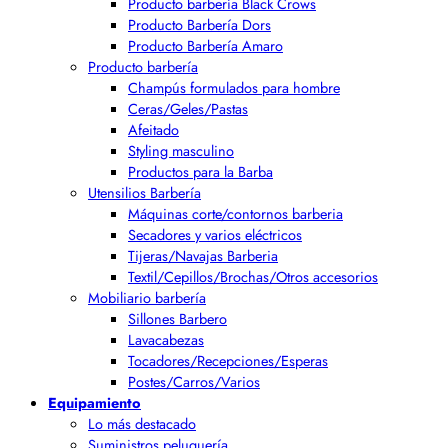
Producto barbería Black Crows
Producto Barbería Dors
Producto Barbería Amaro
Producto barbería
Champús formulados para hombre
Ceras/Geles/Pastas
Afeitado
Styling masculino
Productos para la Barba
Utensilios Barbería
Máquinas corte/contornos barberia
Secadores y varios eléctricos
Tijeras/Navajas Barberia
Textil/Cepillos/Brochas/Otros accesorios
Mobiliario barbería
Sillones Barbero
Lavacabezas
Tocadores/Recepciones/Esperas
Postes/Carros/Varios
Equipamiento
Lo más destacado
Suministros peluquería