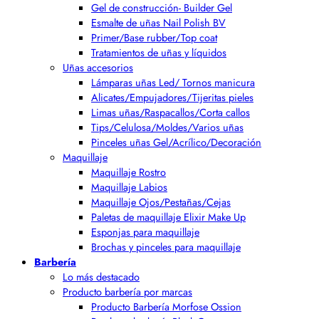
Gel de construcción- Builder Gel
Esmalte de uñas Nail Polish BV
Primer/Base rubber/Top coat
Tratamientos de uñas y líquidos
Uñas accesorios
Lámparas uñas Led/ Tornos manicura
Alicates/Empujadores/Tijeritas pieles
Limas uñas/Raspacallos/Corta callos
Tips/Celulosa/Moldes/Varios uñas
Pinceles uñas Gel/Acrílico/Decoración
Maquillaje
Maquillaje Rostro
Maquillaje Labios
Maquillaje Ojos/Pestañas/Cejas
Paletas de maquillaje Elixir Make Up
Esponjas para maquillaje
Brochas y pinceles para maquillaje
Barbería
Lo más destacado
Producto barbería por marcas
Producto Barbería Morfose Ossion