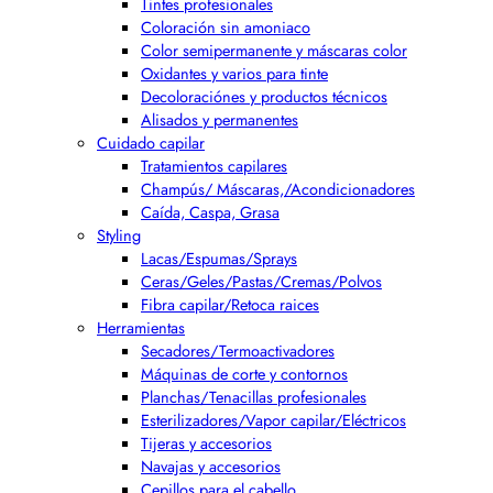
Tintes profesionales
Coloración sin amoniaco
Color semipermanente y máscaras color
Oxidantes y varios para tinte
Decoloraciónes y productos técnicos
Alisados y permanentes
Cuidado capilar
Tratamientos capilares
Champús/ Máscaras,/Acondicionadores
Caída, Caspa, Grasa
Styling
Lacas/Espumas/Sprays
Ceras/Geles/Pastas/Cremas/Polvos
Fibra capilar/Retoca raices
Herramientas
Secadores/Termoactivadores
Máquinas de corte y contornos
Planchas/Tenacillas profesionales
Esterilizadores/Vapor capilar/Eléctricos
Tijeras y accesorios
Navajas y accesorios
Cepillos para el cabello