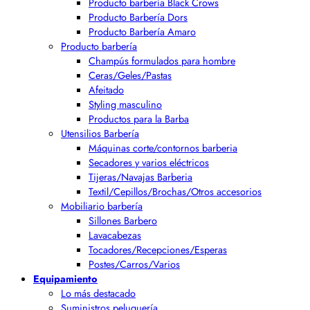
Producto barbería Black Crows
Producto Barbería Dors
Producto Barbería Amaro
Producto barbería
Champús formulados para hombre
Ceras/Geles/Pastas
Afeitado
Styling masculino
Productos para la Barba
Utensilios Barbería
Máquinas corte/contornos barberia
Secadores y varios eléctricos
Tijeras/Navajas Barberia
Textil/Cepillos/Brochas/Otros accesorios
Mobiliario barbería
Sillones Barbero
Lavacabezas
Tocadores/Recepciones/Esperas
Postes/Carros/Varios
Equipamiento
Lo más destacado
Suministros peluquería