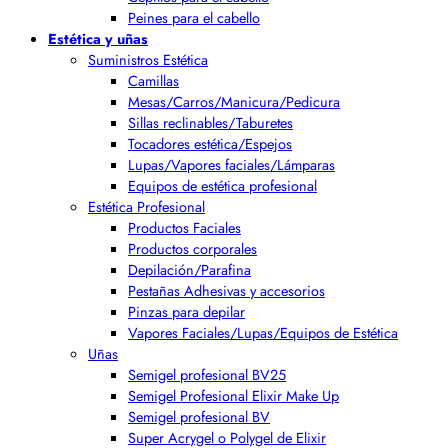
Peines para el cabello
Estética y uñas
Suministros Estética
Camillas
Mesas/Carros/Manicura/Pedicura
Sillas reclinables/Taburetes
Tocadores estética/Espejos
Lupas/Vapores faciales/Lámparas
Equipos de estética profesional
Estética Profesional
Productos Faciales
Productos corporales
Depilación/Parafina
Pestañas Adhesivas y accesorios
Pinzas para depilar
Vapores Faciales/Lupas/Equipos de Estética
Uñas
Semigel profesional BV25
Semigel Profesional Elixir Make Up
Semigel profesional BV
Super Acrygel o Polygel de Elixir