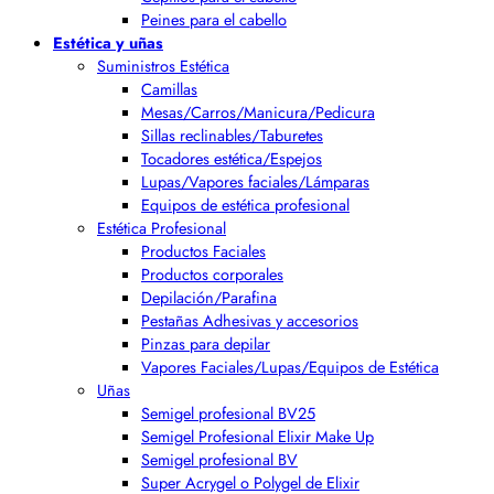
Peines para el cabello
Estética y uñas
Suministros Estética
Camillas
Mesas/Carros/Manicura/Pedicura
Sillas reclinables/Taburetes
Tocadores estética/Espejos
Lupas/Vapores faciales/Lámparas
Equipos de estética profesional
Estética Profesional
Productos Faciales
Productos corporales
Depilación/Parafina
Pestañas Adhesivas y accesorios
Pinzas para depilar
Vapores Faciales/Lupas/Equipos de Estética
Uñas
Semigel profesional BV25
Semigel Profesional Elixir Make Up
Semigel profesional BV
Super Acrygel o Polygel de Elixir