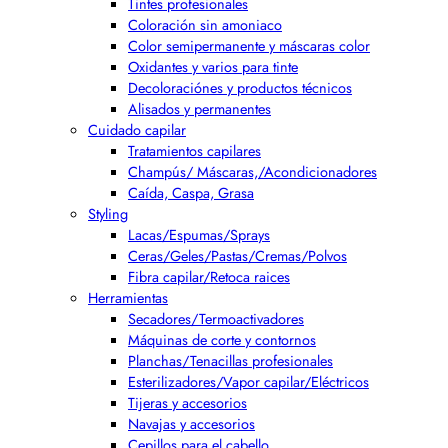
Tintes profesionales
Coloración sin amoniaco
Color semipermanente y máscaras color
Oxidantes y varios para tinte
Decoloraciónes y productos técnicos
Alisados y permanentes
Cuidado capilar
Tratamientos capilares
Champús/ Máscaras,/Acondicionadores
Caída, Caspa, Grasa
Styling
Lacas/Espumas/Sprays
Ceras/Geles/Pastas/Cremas/Polvos
Fibra capilar/Retoca raices
Herramientas
Secadores/Termoactivadores
Máquinas de corte y contornos
Planchas/Tenacillas profesionales
Esterilizadores/Vapor capilar/Eléctricos
Tijeras y accesorios
Navajas y accesorios
Cepillos para el cabello