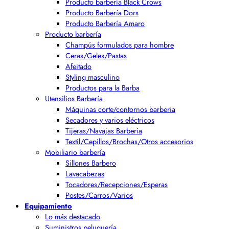
Producto barbería Black Crows
Producto Barbería Dors
Producto Barbería Amaro
Producto barbería
Champús formulados para hombre
Ceras/Geles/Pastas
Afeitado
Styling masculino
Productos para la Barba
Utensilios Barbería
Máquinas corte/contornos barberia
Secadores y varios eléctricos
Tijeras/Navajas Barberia
Textil/Cepillos/Brochas/Otros accesorios
Mobiliario barbería
Sillones Barbero
Lavacabezas
Tocadores/Recepciones/Esperas
Postes/Carros/Varios
Equipamiento
Lo más destacado
Suministros peluquería