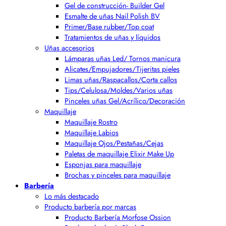
Gel de construcción- Builder Gel
Esmalte de uñas Nail Polish BV
Primer/Base rubber/Top coat
Tratamientos de uñas y líquidos
Uñas accesorios
Lámparas uñas Led/ Tornos manicura
Alicates/Empujadores/Tijeritas pieles
Limas uñas/Raspacallos/Corta callos
Tips/Celulosa/Moldes/Varios uñas
Pinceles uñas Gel/Acrílico/Decoración
Maquillaje
Maquillaje Rostro
Maquillaje Labios
Maquillaje Ojos/Pestañas/Cejas
Paletas de maquillaje Elixir Make Up
Esponjas para maquillaje
Brochas y pinceles para maquillaje
Barbería
Lo más destacado
Producto barbería por marcas
Producto Barbería Morfose Ossion