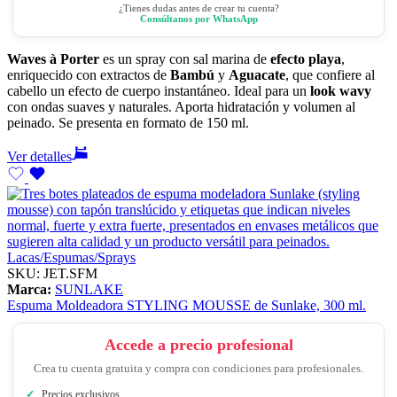
¿Tienes dudas antes de crear tu cuenta?
Consúltanos por WhatsApp
Waves à Porter
es un spray con sal marina de
efecto playa
,
enriquecido con extractos de
Bambú
y
Aguacate
, que confiere al
cabello un efecto de cuerpo instantáneo. Ideal para un
look wavy
con ondas suaves y naturales. Aporta hidratación y volumen al
peinado. Se presenta en formato de 150 ml.
Ver detalles
Lacas/Espumas/Sprays
SKU:
JET.SFM
Marca:
SUNLAKE
Espuma Moldeadora STYLING MOUSSE de Sunlake, 300 ml.
Accede a precio profesional
Crea tu cuenta gratuita y compra con condiciones para profesionales.
Precios exclusivos.