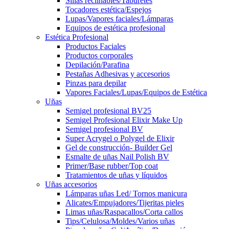
Sillas reclinables/Taburetes
Tocadores estética/Espejos
Lupas/Vapores faciales/Lámparas
Equipos de estética profesional
Estética Profesional
Productos Faciales
Productos corporales
Depilación/Parafina
Pestañas Adhesivas y accesorios
Pinzas para depilar
Vapores Faciales/Lupas/Equipos de Estética
Uñas
Semigel profesional BV25
Semigel Profesional Elixir Make Up
Semigel profesional BV
Super Acrygel o Polygel de Elixir
Gel de construcción- Builder Gel
Esmalte de uñas Nail Polish BV
Primer/Base rubber/Top coat
Tratamientos de uñas y líquidos
Uñas accesorios
Lámparas uñas Led/ Tornos manicura
Alicates/Empujadores/Tijeritas pieles
Limas uñas/Raspacallos/Corta callos
Tips/Celulosa/Moldes/Varios uñas