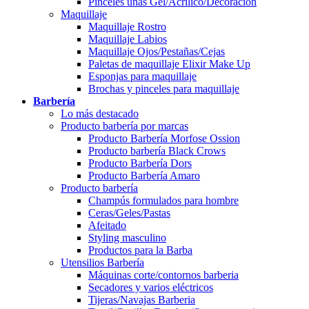
Pinceles uñas Gel/Acrílico/Decoración
Maquillaje
Maquillaje Rostro
Maquillaje Labios
Maquillaje Ojos/Pestañas/Cejas
Paletas de maquillaje Elixir Make Up
Esponjas para maquillaje
Brochas y pinceles para maquillaje
Barbería
Lo más destacado
Producto barbería por marcas
Producto Barbería Morfose Ossion
Producto barbería Black Crows
Producto Barbería Dors
Producto Barbería Amaro
Producto barbería
Champús formulados para hombre
Ceras/Geles/Pastas
Afeitado
Styling masculino
Productos para la Barba
Utensilios Barbería
Máquinas corte/contornos barberia
Secadores y varios eléctricos
Tijeras/Navajas Barberia