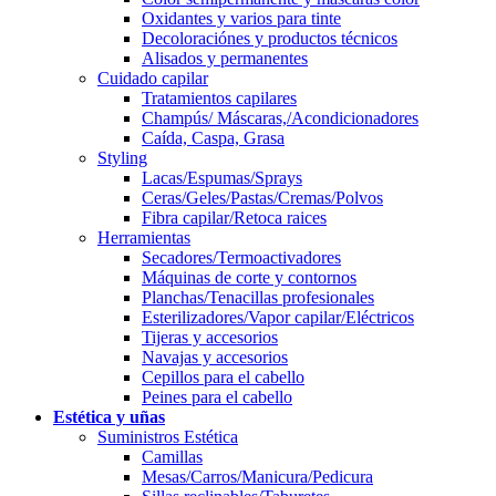
Oxidantes y varios para tinte
Decoloraciónes y productos técnicos
Alisados y permanentes
Cuidado capilar
Tratamientos capilares
Champús/ Máscaras,/Acondicionadores
Caída, Caspa, Grasa
Styling
Lacas/Espumas/Sprays
Ceras/Geles/Pastas/Cremas/Polvos
Fibra capilar/Retoca raices
Herramientas
Secadores/Termoactivadores
Máquinas de corte y contornos
Planchas/Tenacillas profesionales
Esterilizadores/Vapor capilar/Eléctricos
Tijeras y accesorios
Navajas y accesorios
Cepillos para el cabello
Peines para el cabello
Estética y uñas
Suministros Estética
Camillas
Mesas/Carros/Manicura/Pedicura