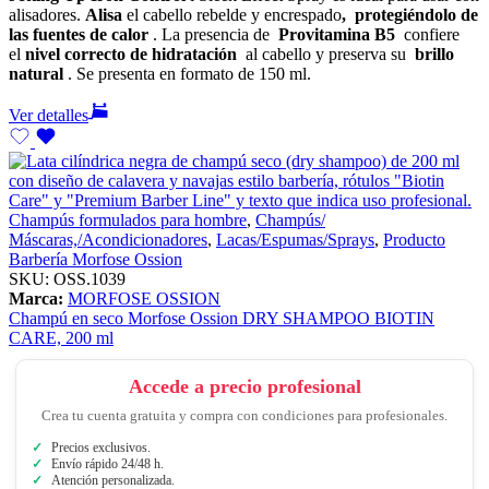
alisadores.
Alisa
el cabello rebelde y encrespado
,
protegiéndolo de
las fuentes de calor
. La presencia de
Provitamina B5
confiere
el
nivel correcto de hidratación
al cabello y preserva su
brillo
natural
. Se presenta en formato de 150 ml.
Ver detalles
Champús formulados para hombre
,
Champús/
Máscaras,/Acondicionadores
,
Lacas/Espumas/Sprays
,
Producto
Barbería Morfose Ossion
SKU:
OSS.1039
Marca:
MORFOSE OSSION
Champú en seco Morfose Ossion DRY SHAMPOO BIOTIN
CARE, 200 ml
Accede a precio profesional
Crea tu cuenta gratuita y compra con condiciones para profesionales.
Precios exclusivos.
Envío rápido 24/48 h.
Atención personalizada.