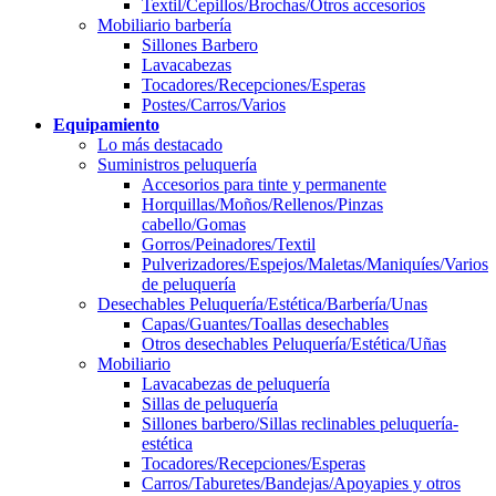
Textil/Cepillos/Brochas/Otros accesorios
Mobiliario barbería
Sillones Barbero
Lavacabezas
Tocadores/Recepciones/Esperas
Postes/Carros/Varios
Equipamiento
Lo más destacado
Suministros peluquería
Accesorios para tinte y permanente
Horquillas/Moños/Rellenos/Pinzas
cabello/Gomas
Gorros/Peinadores/Textil
Pulverizadores/Espejos/Maletas/Maniquíes/Varios
de peluquería
Desechables Peluquería/Estética/Barbería/Unas
Capas/Guantes/Toallas desechables
Otros desechables Peluquería/Estética/Uñas
Mobiliario
Lavacabezas de peluquería
Sillas de peluquería
Sillones barbero/Sillas reclinables peluquería-
estética
Tocadores/Recepciones/Esperas
Carros/Taburetes/Bandejas/Apoyapies y otros