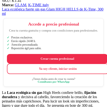
SKU:
KT.41
Marca:
GLAM
,
K-TIME italy
Laca ecológica fuerte sin gas Glam HIGH HELLS de K-Time, 300
ml
Accede a precio profesional
Crea tu cuenta gratuita y compra con condiciones para profesionales.
Precios exclusivos.
Envío rápido 24/48 h.
Atención personalizada.
Reposición ágil para salón.
Crear cuenta profesional
Ya soy cliente, iniciar sesión
¿Tienes dudas antes de crear tu cuenta?
Consúltanos por WhatsApp
La
Laca ecológica
sin gas
High Heels confiere brillo,
fijación
duradera
y decisiva al cabello, favoreciendo la creación de los
peinados más caprichosos. Para lucir un look sin imperfecciones,
ligero y que dure todo el día. Se presenta en bote de 300 ml.