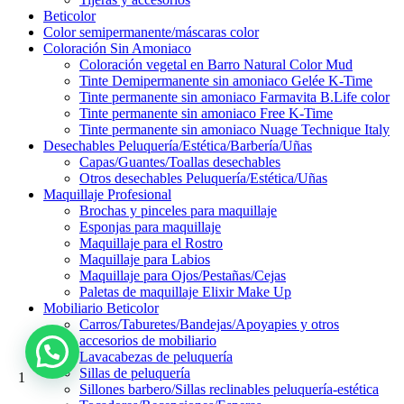
Beticolor
Color semipermanente/máscaras color
Coloración Sin Amoniaco
Coloración vegetal en Barro Natural Color Mud
Tinte Demipermanente sin amoniaco Gelée K-Time
Tinte permanente sin amoniaco Farmavita B.Life color
Tinte permanente sin amoniaco Free K-Time
Tinte permanente sin amoniaco Nuage Technique Italy
Desechables Peluquería/Estética/Barbería/Uñas
Capas/Guantes/Toallas desechables
Otros desechables Peluquería/Estética/Uñas
Maquillaje Profesional
Brochas y pinceles para maquillaje
Esponjas para maquillaje
Maquillaje para el Rostro
Maquillaje para Labios
Maquillaje para Ojos/Pestañas/Cejas
Paletas de maquillaje Elixir Make Up
Mobiliario Beticolor
Carros/Taburetes/Bandejas/Apoyapies y otros
accesorios de mobiliario
Lavacabezas de peluquería
Sillas de peluquería
1
Sillones barbero/Sillas reclinables peluquería-estética