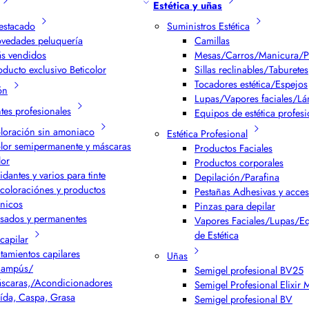
Estética y uñas
estacado
Suministros Estética
vedades peluquería
Camillas
s vendidos
Mesas/Carros/Manicura/P
oducto exclusivo Beticolor
Sillas reclinables/Taburetes
Tocadores estética/Espejos
ón
Lupas/Vapores faciales/L
ntes profesionales
Equipos de estética profesi
loración sin amoniaco
Estética Profesional
lor semipermanente y máscaras
Productos Faciales
lor
Productos corporales
idantes y varios para tinte
Depilación/Parafina
coloraciónes y productos
Pestañas Adhesivas y acces
cnicos
Pinzas para depilar
isados y permanentes
Vapores Faciales/Lupas/E
de Estética
capilar
atamientos capilares
Uñas
ampús/
Semigel profesional BV25
scaras,/Acondicionadores
Semigel Profesional Elixir
ída, Caspa, Grasa
Semigel profesional BV