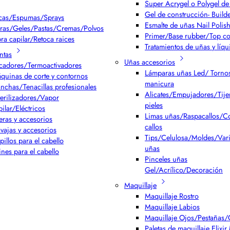
Super Acrygel o Polygel de 
Gel de construcción- Build
cas/Espumas/Sprays
Esmalte de uñas Nail Polis
ras/Geles/Pastas/Cremas/Polvos
Primer/Base rubber/Top co
bra capilar/Retoca raices
Tratamientos de uñas y líqu
ntas
Uñas accesorios
cadores/Termoactivadores
Lámparas uñas Led/ Torno
quinas de corte y contornos
manicura
anchas/Tenacillas profesionales
Alicates/Empujadores/Tijer
terilizadores/Vapor
pieles
pilar/Eléctricos
Limas uñas/Raspacallos/Co
jeras y accesorios
callos
vajas y accesorios
Tips/Celulosa/Moldes/Var
pillos para el cabello
uñas
ines para el cabello
Pinceles uñas
Gel/Acrílico/Decoración
Maquillaje
Maquillaje Rostro
Maquillaje Labios
Maquillaje Ojos/Pestañas/
Paletas de maquillaje Elixi