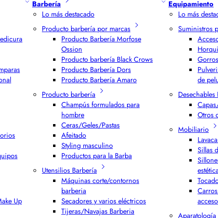
Barbería
Equipamiento
Lo más destacado
Lo más desta
Producto barbería por marcas
Suministros 
edicura
Producto Barbería Morfose
Acceso
Ossion
Horqui
Producto barbería Black Crows
Gorros
ámparas
Producto Barbería Dors
Pulver
onal
Producto Barbería Amaro
de pel
Producto barbería
Desechables 
Champús formulados para
Capas/
hombre
Otros 
Ceras/Geles/Pastas
Mobiliario
orios
Afeitado
Lavaca
Styling masculino
Sillas 
quipos
Productos para la Barba
Sillone
Utensilios Barbería
estétic
Máquinas corte/contornos
Tocado
barberia
Carros
 Make Up
Secadores y varios eléctricos
acceso
Tijeras/Navajas Barberia
Aparatología