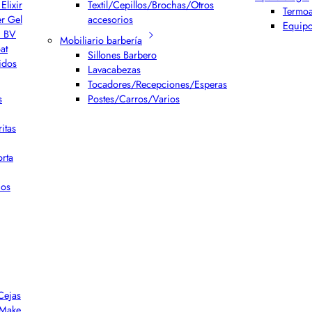
Elixir
Textil/Cepillos/Brochas/Otros
Termoa
er Gel
accesorios
Equipo
h BV
Mobiliario barbería
at
Sillones Barbero
idos
Lavacabezas
Tocadores/Recepciones/Esperas
s
Postes/Carros/Varios
itas
rta
ios
Cejas
r Make