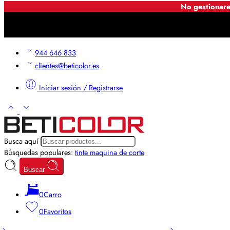
No gestionare
944 646 833
clientes@beticolor.es
Iniciar sesión / Registrarse
Busca aquí
Búsquedas populares:
tinte
maquina de corte
Buscar
0
Carro
0
Favoritos