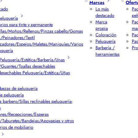
Marcas
Ofert
cado
Lo más
Pac
destacado
pel
peluquería
Marca
Pa
rios para tinte y permanente
propia
ma
llas/Moños/Rellenos/Pinzas cabello/Gomas
Coloración
Pac
/Peinadores/Textil
Peluquería
Pac
izadores/Espejos/Maletas/Maniquíes/Varios
Barbería /
Pr
uquería
herramientas
Peluquería/Estética/Barbería/Unas
Guantes/Toallas desechables
desechables Peluquería/Estética/Uñas
bezas de peluquería
de peluquería
s barbero/Sillas reclinables peluquería-
a
res/Recepciones/Esperas
/Taburetes/Bandejas/Apoyapies y otros
rios de mobiliario