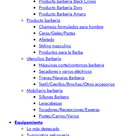
Producto barbería Black Crows
Producto Barbería Dors
Producto Barbería Amaro
Producto barbería
Champús formulados para hombre
Ceras/Geles/Pastas
Afeitado
Styling masculino
Productos para la Barba
Utensilios Barbería
Máquinas corte/contornos barberia
Secadores y varios eléctricos
Tijeras/Navajas Barberia
Textil/Cepillos/Brochas/Otros accesorios
Mobiliario barbería
Sillones Barbero
Lavacabezas
Tocadores/Recepciones/Esperas
Postes/Carros/Varios
Equipamiento
Lo más destacado
Suministros peluquería