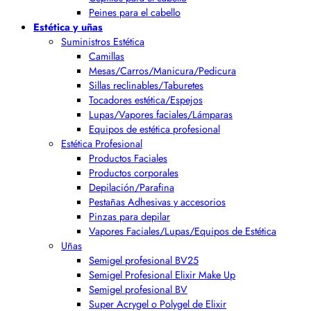
Peines para el cabello
Estética y uñas
Suministros Estética
Camillas
Mesas/Carros/Manicura/Pedicura
Sillas reclinables/Taburetes
Tocadores estética/Espejos
Lupas/Vapores faciales/Lámparas
Equipos de estética profesional
Estética Profesional
Productos Faciales
Productos corporales
Depilación/Parafina
Pestañas Adhesivas y accesorios
Pinzas para depilar
Vapores Faciales/Lupas/Equipos de Estética
Uñas
Semigel profesional BV25
Semigel Profesional Elixir Make Up
Semigel profesional BV
Super Acrygel o Polygel de Elixir