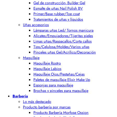
Gel de construcción- Builder Gel
Esmalte de uñas Nail Polish BV
Primer/Base rubber/Top coat
Tratamientos de uñas y líquidos
Uñas accesorios
Lámparas uñas Led/ Tornos manicura
Alicates/Empujadores/Tijeritas pieles
Limas uñas/Raspacallos/Corta callos
Tips/Celulosa/Moldes/Varios uñas
Pinceles uñas Gel/Acrílico/Decoración
Maquillaje
Maquillaje Rostro
Maquillaje Labios
Maquillaje Ojos/Pestañas/Cejas
Paletas de maquillaje Elixir Make Up
Esponjas para maquillaje
Brochas y pinceles para maquillaje
Barbería
Lo más destacado
Producto barbería por marcas
Producto Barbería Morfose Ossion