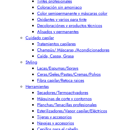
Tintes profesionales
Coloración sin amoniaco
Color semipermanente y máscaras color
Oxidantes y varios para tinte
Decoloraciónes y productos técnicos
Alisados y permanentes
Cuidado capilar
Tratamientos capilares
Champús/ Máscaras,/Acondicionadores
Caída, Caspa, Grasa
Styling
Lacas/Espumas/Sprays
Ceras/Geles/Pastas/Cremas/Polvos
Fibra capilar/Retoca raices
Herramientas
Secadores/Termoactivadores
Máquinas de corte y contornos
Planchas/Tenacillas profesionales
Esterilizadores/Vapor capilar/Eléctricos
Tijeras y accesorios
Navajas y accesorios
Cepillos para el cabello