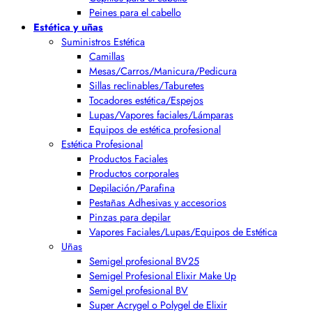
Peines para el cabello
Estética y uñas
Suministros Estética
Camillas
Mesas/Carros/Manicura/Pedicura
Sillas reclinables/Taburetes
Tocadores estética/Espejos
Lupas/Vapores faciales/Lámparas
Equipos de estética profesional
Estética Profesional
Productos Faciales
Productos corporales
Depilación/Parafina
Pestañas Adhesivas y accesorios
Pinzas para depilar
Vapores Faciales/Lupas/Equipos de Estética
Uñas
Semigel profesional BV25
Semigel Profesional Elixir Make Up
Semigel profesional BV
Super Acrygel o Polygel de Elixir