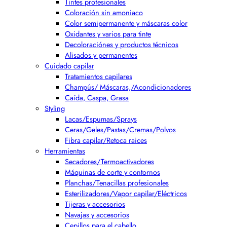
Tintes profesionales
Coloración sin amoniaco
Color semipermanente y máscaras color
Oxidantes y varios para tinte
Decoloraciónes y productos técnicos
Alisados y permanentes
Cuidado capilar
Tratamientos capilares
Champús/ Máscaras,/Acondicionadores
Caída, Caspa, Grasa
Styling
Lacas/Espumas/Sprays
Ceras/Geles/Pastas/Cremas/Polvos
Fibra capilar/Retoca raices
Herramientas
Secadores/Termoactivadores
Máquinas de corte y contornos
Planchas/Tenacillas profesionales
Esterilizadores/Vapor capilar/Eléctricos
Tijeras y accesorios
Navajas y accesorios
Cepillos para el cabello