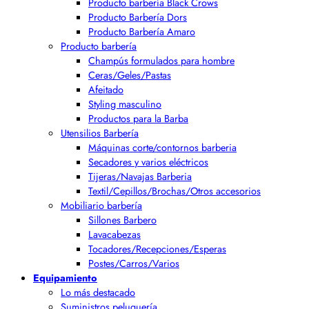
Producto barbería Black Crows
Producto Barbería Dors
Producto Barbería Amaro
Producto barbería
Champús formulados para hombre
Ceras/Geles/Pastas
Afeitado
Styling masculino
Productos para la Barba
Utensilios Barbería
Máquinas corte/contornos barberia
Secadores y varios eléctricos
Tijeras/Navajas Barberia
Textil/Cepillos/Brochas/Otros accesorios
Mobiliario barbería
Sillones Barbero
Lavacabezas
Tocadores/Recepciones/Esperas
Postes/Carros/Varios
Equipamiento
Lo más destacado
Suministros peluquería