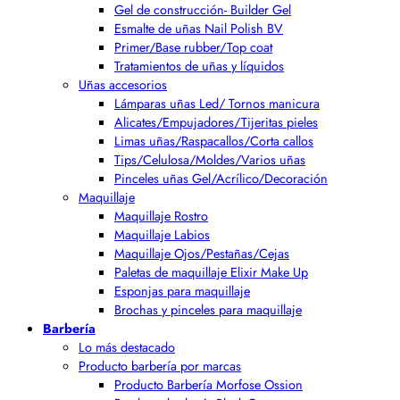
Gel de construcción- Builder Gel
Esmalte de uñas Nail Polish BV
Primer/Base rubber/Top coat
Tratamientos de uñas y líquidos
Uñas accesorios
Lámparas uñas Led/ Tornos manicura
Alicates/Empujadores/Tijeritas pieles
Limas uñas/Raspacallos/Corta callos
Tips/Celulosa/Moldes/Varios uñas
Pinceles uñas Gel/Acrílico/Decoración
Maquillaje
Maquillaje Rostro
Maquillaje Labios
Maquillaje Ojos/Pestañas/Cejas
Paletas de maquillaje Elixir Make Up
Esponjas para maquillaje
Brochas y pinceles para maquillaje
Barbería
Lo más destacado
Producto barbería por marcas
Producto Barbería Morfose Ossion