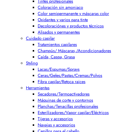
Tintes profesionales
Coloración sin amoniaco
Color semipermanente y máscaras color
Oxidantes y varios para tinte
Decoloraciónes y productos técnicos
Alisados y permanentes
Cuidado capilar
Tratamientos capilares
Champús/ Máscaras,/Acondicionadores
Caída, Caspa, Grasa
Styling
Lacas/Espumas/Sprays
Ceras/Geles/Pastas/Cremas/Polvos
Fibra capilar/Retoca raices
Herramientas
Secadores/Termoactivadores
Máquinas de corte y contornos
Planchas/Tenacillas profesionales
Esterilizadores/Vapor capilar/Eléctricos
Tijeras y accesorios
Navajas y accesorios
Cepillos para el cabello