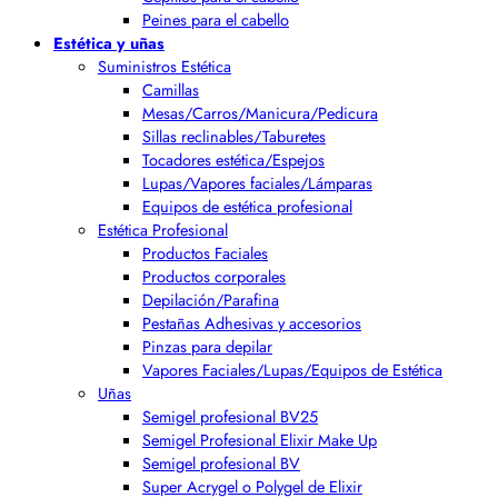
Peines para el cabello
Estética y uñas
Suministros Estética
Camillas
Mesas/Carros/Manicura/Pedicura
Sillas reclinables/Taburetes
Tocadores estética/Espejos
Lupas/Vapores faciales/Lámparas
Equipos de estética profesional
Estética Profesional
Productos Faciales
Productos corporales
Depilación/Parafina
Pestañas Adhesivas y accesorios
Pinzas para depilar
Vapores Faciales/Lupas/Equipos de Estética
Uñas
Semigel profesional BV25
Semigel Profesional Elixir Make Up
Semigel profesional BV
Super Acrygel o Polygel de Elixir