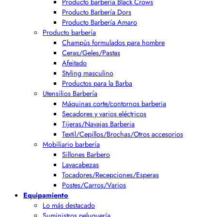
Producto barbería Black Crows
Producto Barbería Dors
Producto Barbería Amaro
Producto barbería
Champús formulados para hombre
Ceras/Geles/Pastas
Afeitado
Styling masculino
Productos para la Barba
Utensilios Barbería
Máquinas corte/contornos barberia
Secadores y varios eléctricos
Tijeras/Navajas Barberia
Textil/Cepillos/Brochas/Otros accesorios
Mobiliario barbería
Sillones Barbero
Lavacabezas
Tocadores/Recepciones/Esperas
Postes/Carros/Varios
Equipamiento
Lo más destacado
Suministros peluquería