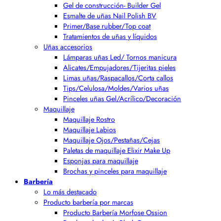
Gel de construcción- Builder Gel
Esmalte de uñas Nail Polish BV
Primer/Base rubber/Top coat
Tratamientos de uñas y líquidos
Uñas accesorios
Lámparas uñas Led/ Tornos manicura
Alicates/Empujadores/Tijeritas pieles
Limas uñas/Raspacallos/Corta callos
Tips/Celulosa/Moldes/Varios uñas
Pinceles uñas Gel/Acrílico/Decoración
Maquillaje
Maquillaje Rostro
Maquillaje Labios
Maquillaje Ojos/Pestañas/Cejas
Paletas de maquillaje Elixir Make Up
Esponjas para maquillaje
Brochas y pinceles para maquillaje
Barbería
Lo más destacado
Producto barbería por marcas
Producto Barbería Morfose Ossion