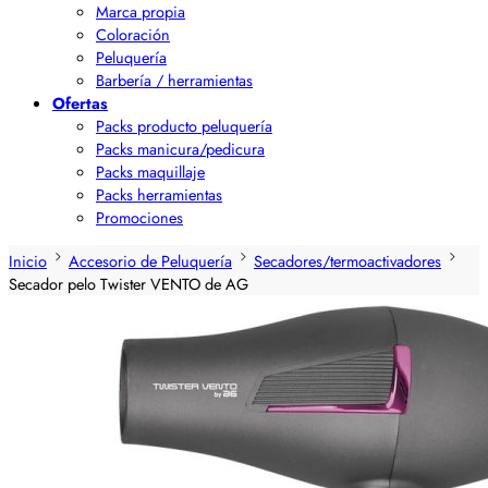
Marca propia
Coloración
Peluquería
Barbería / herramientas
Ofertas
Packs producto peluquería
Packs manicura/pedicura
Packs maquillaje
Packs herramientas
Promociones
Inicio
Accesorio de Peluquería
Secadores/termoactivadores
Secador pelo Twister VENTO de AG