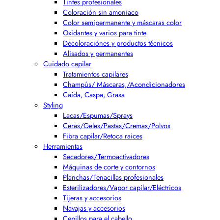
Tintes profesionales
Coloración sin amoniaco
Color semipermanente y máscaras color
Oxidantes y varios para tinte
Decoloraciónes y productos técnicos
Alisados y permanentes
Cuidado capilar
Tratamientos capilares
Champús/ Máscaras,/Acondicionadores
Caída, Caspa, Grasa
Styling
Lacas/Espumas/Sprays
Ceras/Geles/Pastas/Cremas/Polvos
Fibra capilar/Retoca raices
Herramientas
Secadores/Termoactivadores
Máquinas de corte y contornos
Planchas/Tenacillas profesionales
Esterilizadores/Vapor capilar/Eléctricos
Tijeras y accesorios
Navajas y accesorios
Cepillos para el cabello