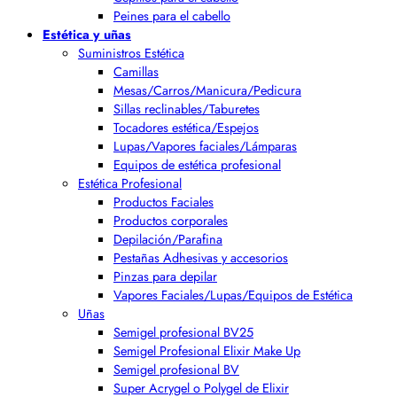
Peines para el cabello
Estética y uñas
Suministros Estética
Camillas
Mesas/Carros/Manicura/Pedicura
Sillas reclinables/Taburetes
Tocadores estética/Espejos
Lupas/Vapores faciales/Lámparas
Equipos de estética profesional
Estética Profesional
Productos Faciales
Productos corporales
Depilación/Parafina
Pestañas Adhesivas y accesorios
Pinzas para depilar
Vapores Faciales/Lupas/Equipos de Estética
Uñas
Semigel profesional BV25
Semigel Profesional Elixir Make Up
Semigel profesional BV
Super Acrygel o Polygel de Elixir