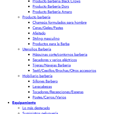
Producto barbería Black Crows
Producto Barbería Dors
Producto Barbería Amaro
Producto barbería
Champús formulados para hombre
Ceras/Geles/Pastas
Afeitado
Styling masculino
Productos para la Barba
Utensilios Barbería
Máquinas corte/contornos barberia
Secadores y varios eléctricos
Tijeras/Navajas Barberia
Textil/Cepillos/Brochas/Otros accesorios
Mobiliario barbería
Sillones Barbero
Lavacabezas
Tocadores/Recepciones/Esperas
Postes/Carros/Varios
Equipamiento
Lo más destacado
Suministros peluquería