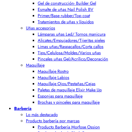
Gel de construcción- Builder Gel
Esmalte de uñas Nail Polish BV
Primer/Base rubber/Top coat
Tratamientos de uñas y líquidos
Uñas accesorios
Lámparas uñas Led/ Tornos manicura
Alicates/Empujadores/Tijeritas pieles
Limas uñas/Raspacallos/Corta callos
Tips/Celulosa/Moldes/Varios uñas
Pinceles uñas Gel/Acrílico/Decoración
Maquillaje
Maquillaje Rostro
Maquillaje Labios
Maquillaje Ojos/Pestañas/Cejas
Paletas de maquillaje Elixir Make Up
Esponjas para maquillaje
Brochas y pinceles para maquillaje
Barbería
Lo más destacado
Producto barbería por marcas
Producto Barbería Morfose Ossion