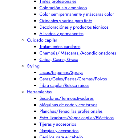
Tintes profesionales
Coloración sin amoniaco
Color semipermanente y máscaras color
Oxidantes y varios para tinte
Decoloraciónes y productos técnicos
Alisados y permanentes
Cuidado capilar
Tratamientos capilares
Champús/ Máscaras,/Acondicionadores
Caída, Caspa, Grasa
Styling
Lacas/Espumas/Sprays
Ceras/Geles/Pastas/Cremas/Polvos
Fibra capilar/Retoca raices
Herramientas
Secadores/Termoactivadores
Máquinas de corte y contornos
Planchas/Tenacillas profesionales
Esterilizadores/Vapor capilar/Eléctricos
Tijeras y accesorios
Navajas y accesorios
Cepillos para el cabello