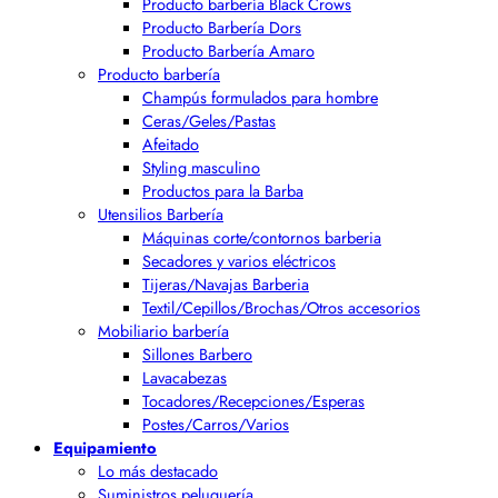
Producto barbería Black Crows
Producto Barbería Dors
Producto Barbería Amaro
Producto barbería
Champús formulados para hombre
Ceras/Geles/Pastas
Afeitado
Styling masculino
Productos para la Barba
Utensilios Barbería
Máquinas corte/contornos barberia
Secadores y varios eléctricos
Tijeras/Navajas Barberia
Textil/Cepillos/Brochas/Otros accesorios
Mobiliario barbería
Sillones Barbero
Lavacabezas
Tocadores/Recepciones/Esperas
Postes/Carros/Varios
Equipamiento
Lo más destacado
Suministros peluquería