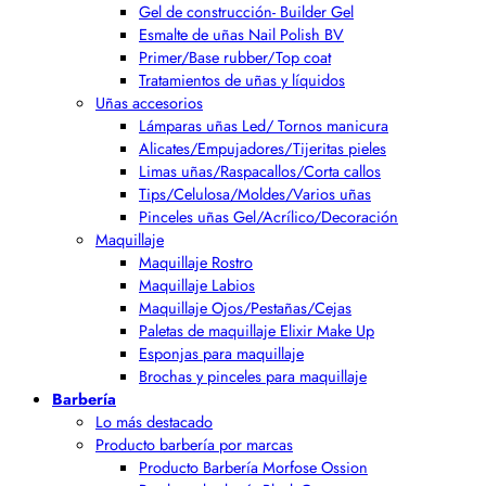
Gel de construcción- Builder Gel
Esmalte de uñas Nail Polish BV
Primer/Base rubber/Top coat
Tratamientos de uñas y líquidos
Uñas accesorios
Lámparas uñas Led/ Tornos manicura
Alicates/Empujadores/Tijeritas pieles
Limas uñas/Raspacallos/Corta callos
Tips/Celulosa/Moldes/Varios uñas
Pinceles uñas Gel/Acrílico/Decoración
Maquillaje
Maquillaje Rostro
Maquillaje Labios
Maquillaje Ojos/Pestañas/Cejas
Paletas de maquillaje Elixir Make Up
Esponjas para maquillaje
Brochas y pinceles para maquillaje
Barbería
Lo más destacado
Producto barbería por marcas
Producto Barbería Morfose Ossion