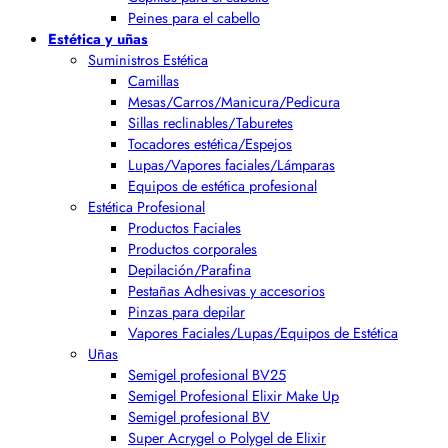
Peines para el cabello
Estética y uñas
Suministros Estética
Camillas
Mesas/Carros/Manicura/Pedicura
Sillas reclinables/Taburetes
Tocadores estética/Espejos
Lupas/Vapores faciales/Lámparas
Equipos de estética profesional
Estética Profesional
Productos Faciales
Productos corporales
Depilación/Parafina
Pestañas Adhesivas y accesorios
Pinzas para depilar
Vapores Faciales/Lupas/Equipos de Estética
Uñas
Semigel profesional BV25
Semigel Profesional Elixir Make Up
Semigel profesional BV
Super Acrygel o Polygel de Elixir