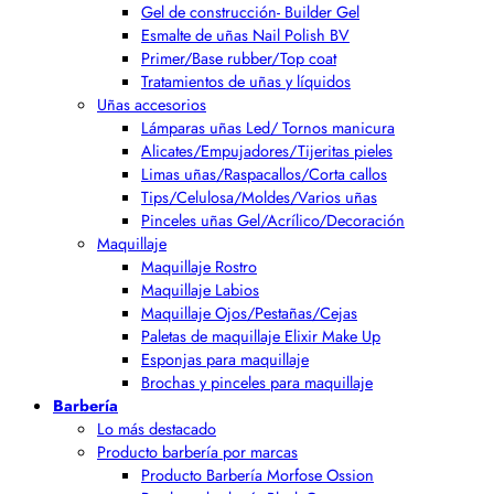
Gel de construcción- Builder Gel
Esmalte de uñas Nail Polish BV
Primer/Base rubber/Top coat
Tratamientos de uñas y líquidos
Uñas accesorios
Lámparas uñas Led/ Tornos manicura
Alicates/Empujadores/Tijeritas pieles
Limas uñas/Raspacallos/Corta callos
Tips/Celulosa/Moldes/Varios uñas
Pinceles uñas Gel/Acrílico/Decoración
Maquillaje
Maquillaje Rostro
Maquillaje Labios
Maquillaje Ojos/Pestañas/Cejas
Paletas de maquillaje Elixir Make Up
Esponjas para maquillaje
Brochas y pinceles para maquillaje
Barbería
Lo más destacado
Producto barbería por marcas
Producto Barbería Morfose Ossion