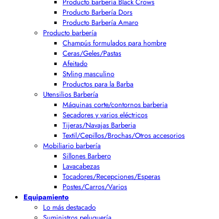
Producto barbería Black Crows
Producto Barbería Dors
Producto Barbería Amaro
Producto barbería
Champús formulados para hombre
Ceras/Geles/Pastas
Afeitado
Styling masculino
Productos para la Barba
Utensilios Barbería
Máquinas corte/contornos barberia
Secadores y varios eléctricos
Tijeras/Navajas Barberia
Textil/Cepillos/Brochas/Otros accesorios
Mobiliario barbería
Sillones Barbero
Lavacabezas
Tocadores/Recepciones/Esperas
Postes/Carros/Varios
Equipamiento
Lo más destacado
Suministros peluquería