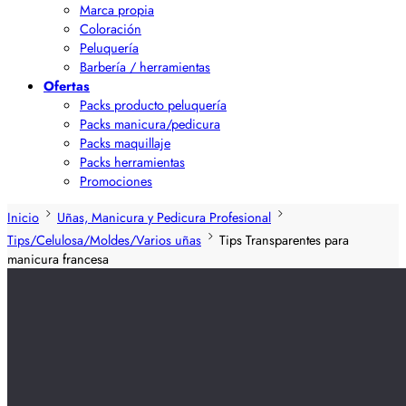
Marca propia
Coloración
Peluquería
Barbería / herramientas
Ofertas
Packs producto peluquería
Packs manicura/pedicura
Packs maquillaje
Packs herramientas
Promociones
Inicio
Uñas, Manicura y Pedicura Profesional
Tips/Celulosa/Moldes/Varios uñas
Tips Transparentes para
manicura francesa