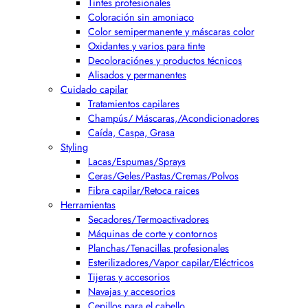
Tintes profesionales
Coloración sin amoniaco
Color semipermanente y máscaras color
Oxidantes y varios para tinte
Decoloraciónes y productos técnicos
Alisados y permanentes
Cuidado capilar
Tratamientos capilares
Champús/ Máscaras,/Acondicionadores
Caída, Caspa, Grasa
Styling
Lacas/Espumas/Sprays
Ceras/Geles/Pastas/Cremas/Polvos
Fibra capilar/Retoca raices
Herramientas
Secadores/Termoactivadores
Máquinas de corte y contornos
Planchas/Tenacillas profesionales
Esterilizadores/Vapor capilar/Eléctricos
Tijeras y accesorios
Navajas y accesorios
Cepillos para el cabello