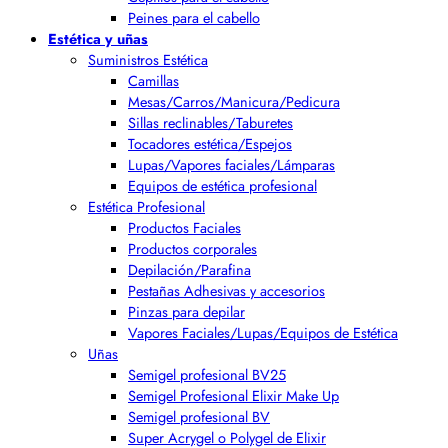
Peines para el cabello
Estética y uñas
Suministros Estética
Camillas
Mesas/Carros/Manicura/Pedicura
Sillas reclinables/Taburetes
Tocadores estética/Espejos
Lupas/Vapores faciales/Lámparas
Equipos de estética profesional
Estética Profesional
Productos Faciales
Productos corporales
Depilación/Parafina
Pestañas Adhesivas y accesorios
Pinzas para depilar
Vapores Faciales/Lupas/Equipos de Estética
Uñas
Semigel profesional BV25
Semigel Profesional Elixir Make Up
Semigel profesional BV
Super Acrygel o Polygel de Elixir