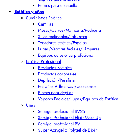
Peines para el cabello
Estética y uñas
Suministros Estética
Camillas
Mesas/Carros/Manicura/Pedicura
Sillas reclinables/Taburetes
Tocadores estética/Espejos
Lupas/Vapores faciales/Lámparas
Equipos de estética profesional
Estética Profesional
Productos Faciales
Productos corporales
Depilación/Parafina
Pestañas Adhesivas y accesorios
Pinzas para depilar
Vapores Faciales/Lupas/Equipos de Estética
Uñas
Semigel profesional BV25
Semigel Profesional Elixir Make Up
Semigel profesional BV
Super Acrygel o Polygel de Elixir