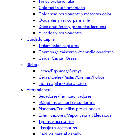
Tintes profesionales
Coloración sin amoniaco
Color semipermanente y máscaras color
Oxidantes y varios para tinte
Decoloraciónes y productos técnicos
Alisados y permanentes
Cuidado capilar
Tratamientos capilares
Champús/ Máscaras,/Acondicionadores
Caída, Caspa, Grasa
Styling
Lacas/Espumas/Sprays
Ceras/Geles/Pastas/Cremas/Polvos
Fibra capilar/Retoca raices
Herramientas
Secadores/Termoactivadores
Máquinas de corte y contornos
Planchas/Tenacillas profesionales
Esterilizadores/Vapor capilar/Eléctricos
Tijeras y accesorios
Navajas y accesorios
Cepillos para el cabello