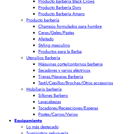
Producto barbería Black Crows
Producto Barbería Dors
Producto Barbería Amaro
Producto barbería
Champús formulados para hombre
Ceras/Geles/Pastas
Afeitado
Styling masculino
Productos para la Barba
Utensilios Barbería
Máquinas corte/contornos barberia
Secadores y varios eléctricos
Tijeras/Navajas Barberia
Textil/Cepillos/Brochas/Otros accesorios
Mobiliario barbería
Sillones Barbero
Lavacabezas
Tocadores/Recepciones/Esperas
Postes/Carros/Varios
Equipamiento
Lo más destacado
Suministros peluquería