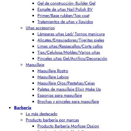
Gel de construcción- Builder Gel
Esmalte de uñas Nail Polish BV
Primer/Base rubber/Top coat
Tratamientos de uñas y líquidos
Uñas accesorios
Lámparas uñas Led/ Tornos manicura
Alicates/Empujadores/Tijeritas pieles
Limas uñas/Raspacallos/Corta callos
Tips/Celulosa/Moldes/Varios uñas
Pinceles uñas Gel/Acrílico/Decoración
Maquillaje
Maquillaje Rostro
Maquillaje Labios
Maquillaje Ojos/Pestañas/Cejas
Paletas de maquillaje Elixir Make Up
Esponjas para maquillaje
Brochas y pinceles para maquillaje
Barbería
Lo más destacado
Producto barbería por marcas
Producto Barbería Morfose Ossion