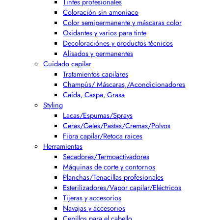
Tintes profesionales
Coloración sin amoniaco
Color semipermanente y máscaras color
Oxidantes y varios para tinte
Decoloraciónes y productos técnicos
Alisados y permanentes
Cuidado capilar
Tratamientos capilares
Champús/ Máscaras,/Acondicionadores
Caída, Caspa, Grasa
Styling
Lacas/Espumas/Sprays
Ceras/Geles/Pastas/Cremas/Polvos
Fibra capilar/Retoca raices
Herramientas
Secadores/Termoactivadores
Máquinas de corte y contornos
Planchas/Tenacillas profesionales
Esterilizadores/Vapor capilar/Eléctricos
Tijeras y accesorios
Navajas y accesorios
Cepillos para el cabello