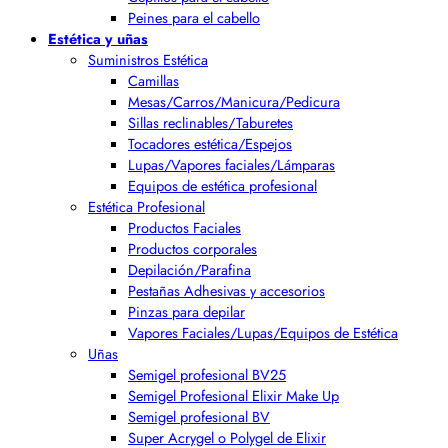
Peines para el cabello
Estética y uñas
Suministros Estética
Camillas
Mesas/Carros/Manicura/Pedicura
Sillas reclinables/Taburetes
Tocadores estética/Espejos
Lupas/Vapores faciales/Lámparas
Equipos de estética profesional
Estética Profesional
Productos Faciales
Productos corporales
Depilación/Parafina
Pestañas Adhesivas y accesorios
Pinzas para depilar
Vapores Faciales/Lupas/Equipos de Estética
Uñas
Semigel profesional BV25
Semigel Profesional Elixir Make Up
Semigel profesional BV
Super Acrygel o Polygel de Elixir