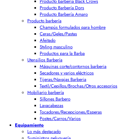
Producto barbería Black Crows
Producto Barbería Dors
Producto Barbería Amaro
Producto barbería
Champús formulados para hombre
Ceras/Geles/Pastas
Afeitado
Styling masculino
Productos para la Barba
Utensilios Barbería
Máquinas corte/contornos barberia
Secadores y varios eléctricos
Tijeras/Navajas Barberia
Textil/Cepillos/Brochas/Otros accesorios
Mobiliario barbería
Sillones Barbero
Lavacabezas
Tocadores/Recepciones/Esperas
Postes/Carros/Varios
Equipamiento
Lo más destacado
Suministros peluquería