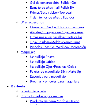
Gel de construcción- Builder Gel
Esmalte de uñas Nail Polish BV
Primer/Base rubber/Top coat
Tratamientos de uñas y líquidos
Uñas accesorios
Lámparas uñas Led/ Tornos manicura
Alicates/Empujadores/Tijeritas pieles
Limas uñas/Raspacallos/Corta callos
Tips/Celulosa/Moldes/Varios uñas
Pinceles uñas Gel/Acrílico/Decoración
Maquillaje
Maquillaje Rostro
Maquillaje Labios
Maquillaje Ojos/Pestañas/Cejas
Paletas de maquillaje Elixir Make Up
Esponjas para maquillaje
Brochas y pinceles para maquillaje
Barbería
Lo más destacado
Producto barbería por marcas
Producto Barbería Morfose Ossion