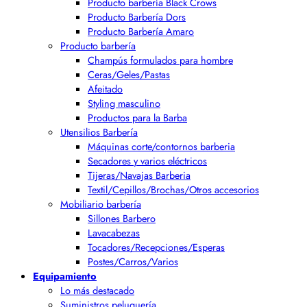
Producto barbería Black Crows
Producto Barbería Dors
Producto Barbería Amaro
Producto barbería
Champús formulados para hombre
Ceras/Geles/Pastas
Afeitado
Styling masculino
Productos para la Barba
Utensilios Barbería
Máquinas corte/contornos barberia
Secadores y varios eléctricos
Tijeras/Navajas Barberia
Textil/Cepillos/Brochas/Otros accesorios
Mobiliario barbería
Sillones Barbero
Lavacabezas
Tocadores/Recepciones/Esperas
Postes/Carros/Varios
Equipamiento
Lo más destacado
Suministros peluquería