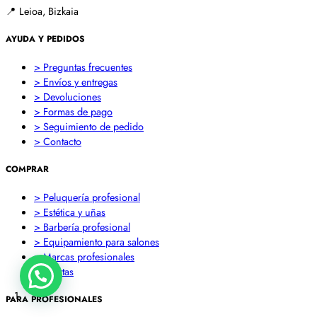
📍
Leioa, Bizkaia
AYUDA Y PEDIDOS
> Preguntas frecuentes
> Envíos y entregas
> Devoluciones
> Formas de pago
> Seguimiento de pedido
> Contacto
COMPRAR
> Peluquería profesional
> Estética y uñas
> Barbería profesional
> Equipamiento para salones
> Marcas profesionales
> Ofertas
1
PARA PROFESIONALES