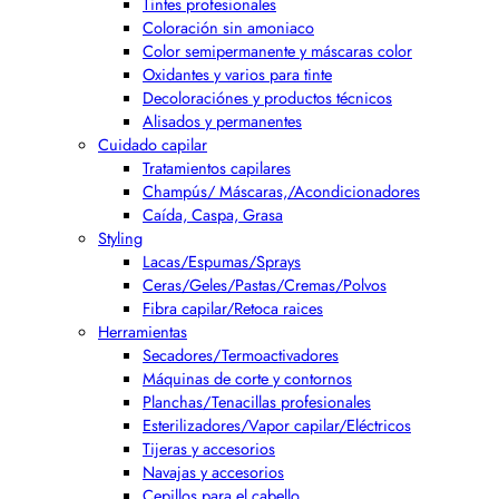
Tintes profesionales
Coloración sin amoniaco
Color semipermanente y máscaras color
Oxidantes y varios para tinte
Decoloraciónes y productos técnicos
Alisados y permanentes
Cuidado capilar
Tratamientos capilares
Champús/ Máscaras,/Acondicionadores
Caída, Caspa, Grasa
Styling
Lacas/Espumas/Sprays
Ceras/Geles/Pastas/Cremas/Polvos
Fibra capilar/Retoca raices
Herramientas
Secadores/Termoactivadores
Máquinas de corte y contornos
Planchas/Tenacillas profesionales
Esterilizadores/Vapor capilar/Eléctricos
Tijeras y accesorios
Navajas y accesorios
Cepillos para el cabello