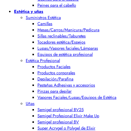
Peines para el cabello
Estética y uñas
Suministros Estética
Camillas
Mesas/Carros/Manicura/Pedicura
Sillas reclinables/Taburetes
Tocadores estética/Espejos
Lupas/Vapores faciales/Lámparas
Equipos de estética profesional
Estética Profesional
Productos Faciales
Productos corporales
Depilación/Parafina
Pestañas Adhesivas y accesorios
Pinzas para depilar
Vapores Faciales/Lupas/Equipos de Estética
Uñas
Semigel profesional BV25
Semigel Profesional Elixir Make Up
Semigel profesional BV
Super Acrygel o Polygel de Elixir