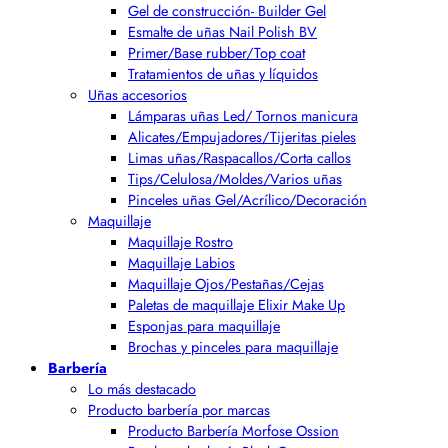
Gel de construcción- Builder Gel
Esmalte de uñas Nail Polish BV
Primer/Base rubber/Top coat
Tratamientos de uñas y líquidos
Uñas accesorios
Lámparas uñas Led/ Tornos manicura
Alicates/Empujadores/Tijeritas pieles
Limas uñas/Raspacallos/Corta callos
Tips/Celulosa/Moldes/Varios uñas
Pinceles uñas Gel/Acrílico/Decoración
Maquillaje
Maquillaje Rostro
Maquillaje Labios
Maquillaje Ojos/Pestañas/Cejas
Paletas de maquillaje Elixir Make Up
Esponjas para maquillaje
Brochas y pinceles para maquillaje
Barbería
Lo más destacado
Producto barbería por marcas
Producto Barbería Morfose Ossion