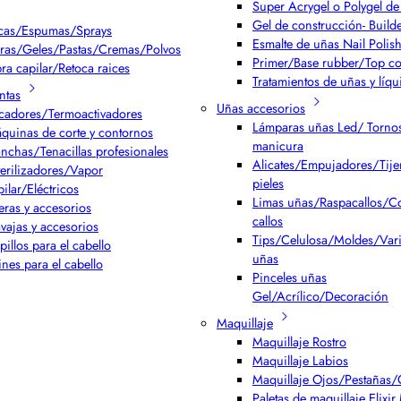
Super Acrygel o Polygel de 
Gel de construcción- Build
cas/Espumas/Sprays
Esmalte de uñas Nail Polis
ras/Geles/Pastas/Cremas/Polvos
Primer/Base rubber/Top co
bra capilar/Retoca raices
Tratamientos de uñas y líqu
ntas
Uñas accesorios
cadores/Termoactivadores
Lámparas uñas Led/ Torno
quinas de corte y contornos
manicura
anchas/Tenacillas profesionales
Alicates/Empujadores/Tijer
terilizadores/Vapor
pieles
pilar/Eléctricos
Limas uñas/Raspacallos/Co
jeras y accesorios
callos
vajas y accesorios
Tips/Celulosa/Moldes/Var
pillos para el cabello
uñas
ines para el cabello
Pinceles uñas
Gel/Acrílico/Decoración
Maquillaje
Maquillaje Rostro
Maquillaje Labios
Maquillaje Ojos/Pestañas/
Paletas de maquillaje Elixi