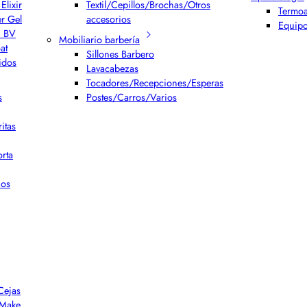
Elixir
Textil/Cepillos/Brochas/Otros
Termoa
er Gel
accesorios
Equipo
h BV
Mobiliario barbería
at
Sillones Barbero
idos
Lavacabezas
Tocadores/Recepciones/Esperas
s
Postes/Carros/Varios
itas
rta
ios
Cejas
r Make