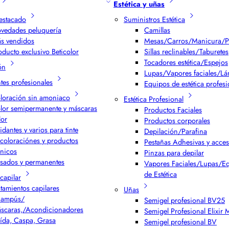
Estética y uñas
estacado
Suministros Estética
vedades peluquería
Camillas
s vendidos
Mesas/Carros/Manicura/P
oducto exclusivo Beticolor
Sillas reclinables/Taburetes
Tocadores estética/Espejos
ón
Lupas/Vapores faciales/L
ntes profesionales
Equipos de estética profesi
loración sin amoniaco
Estética Profesional
lor semipermanente y máscaras
Productos Faciales
lor
Productos corporales
idantes y varios para tinte
Depilación/Parafina
coloraciónes y productos
Pestañas Adhesivas y acces
cnicos
Pinzas para depilar
isados y permanentes
Vapores Faciales/Lupas/E
de Estética
capilar
atamientos capilares
Uñas
ampús/
Semigel profesional BV25
scaras,/Acondicionadores
Semigel Profesional Elixir
ída, Caspa, Grasa
Semigel profesional BV