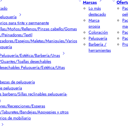
Marcas
Ofert
cado
Lo más
Pac
destacado
pel
peluquería
Marca
Pa
rios para tinte y permanente
propia
ma
llas/Moños/Rellenos/Pinzas cabello/Gomas
Coloración
Pac
/Peinadores/Textil
Peluquería
Pac
izadores/Espejos/Maletas/Maniquíes/Varios
Barbería /
Pr
uquería
herramientas
Peluquería/Estética/Barbería/Unas
Guantes/Toallas desechables
desechables Peluquería/Estética/Uñas
bezas de peluquería
de peluquería
s barbero/Sillas reclinables peluquería-
a
res/Recepciones/Esperas
/Taburetes/Bandejas/Apoyapies y otros
rios de mobiliario