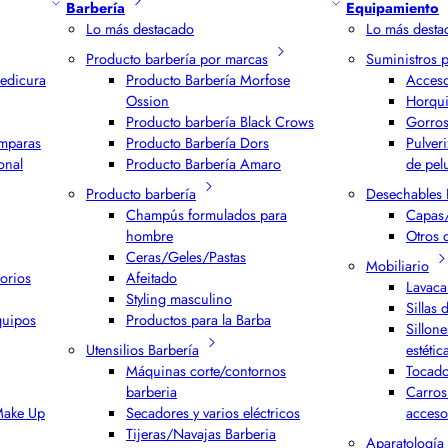
Barbería
Equipamiento
Lo más destacado
Lo más desta
Producto barbería por marcas
Suministros 
edicura
Producto Barbería Morfose
Acceso
Ossion
Horqui
Producto barbería Black Crows
Gorros
ámparas
Producto Barbería Dors
Pulver
onal
Producto Barbería Amaro
de pel
Producto barbería
Desechables 
Champús formulados para
Capas/
hombre
Otros 
Ceras/Geles/Pastas
Mobiliario
orios
Afeitado
Lavaca
Styling masculino
Sillas 
quipos
Productos para la Barba
Sillone
Utensilios Barbería
estétic
Máquinas corte/contornos
Tocado
barberia
Carros
 Make Up
Secadores y varios eléctricos
acceso
Tijeras/Navajas Barberia
Aparatología