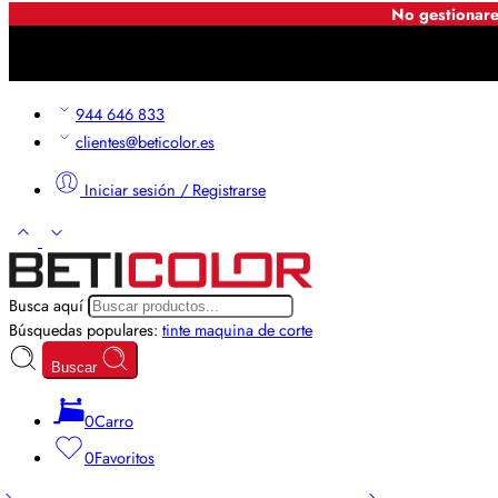
No gestionare
944 646 833
clientes@beticolor.es
Iniciar sesión / Registrarse
Busca aquí
Búsquedas populares:
tinte
maquina de corte
Buscar
0
Carro
0
Favoritos