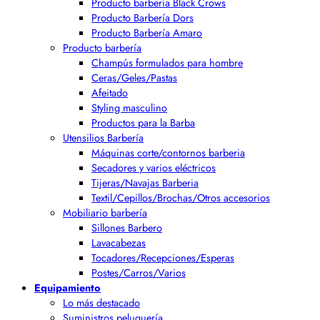
Producto barbería Black Crows
Producto Barbería Dors
Producto Barbería Amaro
Producto barbería
Champús formulados para hombre
Ceras/Geles/Pastas
Afeitado
Styling masculino
Productos para la Barba
Utensilios Barbería
Máquinas corte/contornos barberia
Secadores y varios eléctricos
Tijeras/Navajas Barberia
Textil/Cepillos/Brochas/Otros accesorios
Mobiliario barbería
Sillones Barbero
Lavacabezas
Tocadores/Recepciones/Esperas
Postes/Carros/Varios
Equipamiento
Lo más destacado
Suministros peluquería