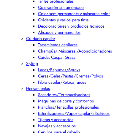
Tintes profesionales
Coloración sin amoniaco
Color semipermanente y máscaras color
Oxidantes y varios para tinte
Decoloraciónes y productos técnicos
Alisados y permanentes
Cuidado capilar
Tratamientos capilares
Champús/ Máscaras,/Acondicionadores
Caída, Caspa, Grasa
Styling
Lacas/Espumas/Sprays
Ceras/Geles/Pastas/Cremas/Polvos
Fibra capilar/Retoca raices
Herramientas
Secadores/Termoactivadores
Máquinas de corte y contornos
Planchas/Tenacillas profesionales
Esterilizadores/Vapor capilar/Eléctricos
Tijeras y accesorios
Navajas y accesorios
Cepillos para el cabello