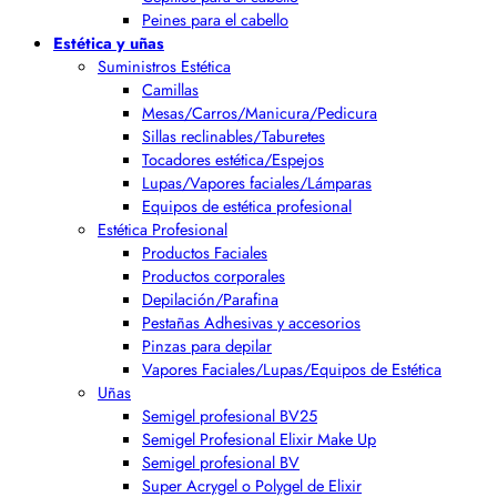
Peines para el cabello
Estética y uñas
Suministros Estética
Camillas
Mesas/Carros/Manicura/Pedicura
Sillas reclinables/Taburetes
Tocadores estética/Espejos
Lupas/Vapores faciales/Lámparas
Equipos de estética profesional
Estética Profesional
Productos Faciales
Productos corporales
Depilación/Parafina
Pestañas Adhesivas y accesorios
Pinzas para depilar
Vapores Faciales/Lupas/Equipos de Estética
Uñas
Semigel profesional BV25
Semigel Profesional Elixir Make Up
Semigel profesional BV
Super Acrygel o Polygel de Elixir