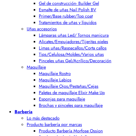
Gel de construcción- Builder Gel
Esmalte de uñas Nail Polish BV
Primer/Base rubber/Top coat
Tratamientos de uñas y líquidos
Uñas accesorios
Lámparas uñas Led/ Tornos manicura
Alicates/Empujadores/Tijeritas pieles
Limas uñas/Raspacallos/Corta callos
Tips/Celulosa/Moldes/Varios uñas
Pinceles uñas Gel/Acrílico/Decoración
Maquillaje
Maquillaje Rostro
Maquillaje Labios
Maquillaje Ojos/Pestañas/Cejas
Paletas de maquillaje Elixir Make Up
Esponjas para maquillaje
Brochas y pinceles para maquillaje
Barbería
Lo más destacado
Producto barbería por marcas
Producto Barbería Morfose Ossion