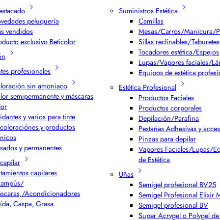
estacado
Suministros Estética
vedades peluquería
Camillas
s vendidos
Mesas/Carros/Manicura/P
oducto exclusivo Beticolor
Sillas reclinables/Taburetes
Tocadores estética/Espejos
ón
Lupas/Vapores faciales/L
ntes profesionales
Equipos de estética profesi
loración sin amoniaco
Estética Profesional
lor semipermanente y máscaras
Productos Faciales
lor
Productos corporales
idantes y varios para tinte
Depilación/Parafina
coloraciónes y productos
Pestañas Adhesivas y acces
cnicos
Pinzas para depilar
isados y permanentes
Vapores Faciales/Lupas/E
de Estética
capilar
atamientos capilares
Uñas
ampús/
Semigel profesional BV25
scaras,/Acondicionadores
Semigel Profesional Elixir
ída, Caspa, Grasa
Semigel profesional BV
Super Acrygel o Polygel de 