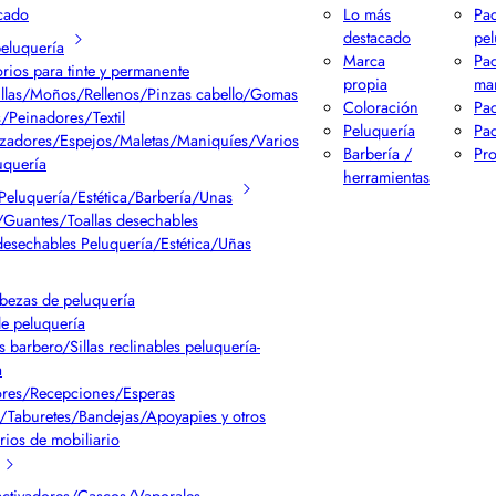
cado
Lo más
Pac
destacado
pel
peluquería
Marca
Pa
rios para tinte y permanente
propia
ma
llas/Moños/Rellenos/Pinzas cabello/Gomas
Coloración
Pac
/Peinadores/Textil
Peluquería
Pac
izadores/Espejos/Maletas/Maniquíes/Varios
Barbería /
Pr
uquería
herramientas
Peluquería/Estética/Barbería/Unas
Guantes/Toallas desechables
desechables Peluquería/Estética/Uñas
bezas de peluquería
de peluquería
s barbero/Sillas reclinables peluquería-
a
res/Recepciones/Esperas
/Taburetes/Bandejas/Apoyapies y otros
rios de mobiliario
ctivadores/Cascos/Vaporales