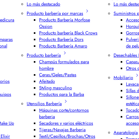
Lo más destacado
Lo más desta
Producto barbería por marcas
Suministros 
edicura
Producto Barbería Morfose
Acceso
Ossion
Horqui
Producto barbería Black Crows
Gorros
ámparas
Producto Barbería Dors
Pulver
onal
Producto Barbería Amaro
de pel
Producto barbería
Desechables 
Champús formulados para
Capas/
hombre
Otros 
Ceras/Geles/Pastas
Mobiliario
orios
Afeitado
Lavaca
Styling masculino
Sillas 
quipos
Productos para la Barba
Sillone
Utensilios Barbería
estétic
Máquinas corte/contornos
Tocado
barberia
Carros
 Make Up
Secadores y varios eléctricos
acceso
Tijeras/Navajas Barberia
Aparatología
Elixir
Textil/Cepillos/Brochas/Otros
Termoa