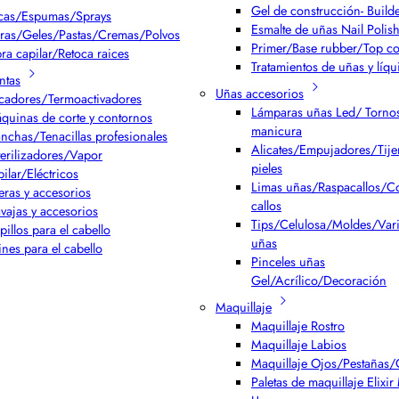
Gel de construcción- Build
cas/Espumas/Sprays
Esmalte de uñas Nail Polis
ras/Geles/Pastas/Cremas/Polvos
Primer/Base rubber/Top co
bra capilar/Retoca raices
Tratamientos de uñas y líqu
ntas
Uñas accesorios
cadores/Termoactivadores
Lámparas uñas Led/ Torno
quinas de corte y contornos
manicura
anchas/Tenacillas profesionales
Alicates/Empujadores/Tijer
terilizadores/Vapor
pieles
pilar/Eléctricos
Limas uñas/Raspacallos/Co
jeras y accesorios
callos
vajas y accesorios
Tips/Celulosa/Moldes/Var
pillos para el cabello
uñas
ines para el cabello
Pinceles uñas
Gel/Acrílico/Decoración
Maquillaje
Maquillaje Rostro
Maquillaje Labios
Maquillaje Ojos/Pestañas/
Paletas de maquillaje Elixi