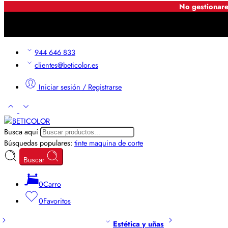
No gestionare
944 646 833
clientes@beticolor.es
Iniciar sesión / Registrarse
Busca aquí
Búsquedas populares:
tinte
maquina de corte
Buscar
0
Carro
0
Favoritos
Estética y uñas