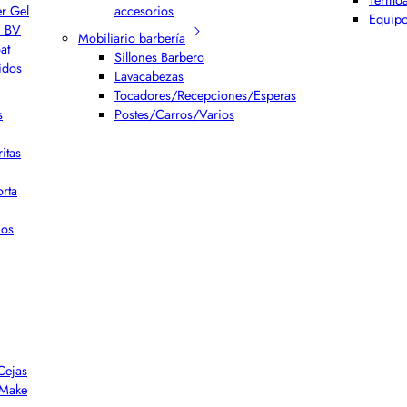
er Gel
accesorios
Equipo
h BV
Mobiliario barbería
at
Sillones Barbero
idos
Lavacabezas
Tocadores/Recepciones/Esperas
s
Postes/Carros/Varios
itas
rta
ios
Cejas
r Make