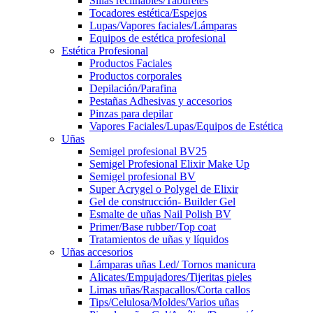
Sillas reclinables/Taburetes
Tocadores estética/Espejos
Lupas/Vapores faciales/Lámparas
Equipos de estética profesional
Estética Profesional
Productos Faciales
Productos corporales
Depilación/Parafina
Pestañas Adhesivas y accesorios
Pinzas para depilar
Vapores Faciales/Lupas/Equipos de Estética
Uñas
Semigel profesional BV25
Semigel Profesional Elixir Make Up
Semigel profesional BV
Super Acrygel o Polygel de Elixir
Gel de construcción- Builder Gel
Esmalte de uñas Nail Polish BV
Primer/Base rubber/Top coat
Tratamientos de uñas y líquidos
Uñas accesorios
Lámparas uñas Led/ Tornos manicura
Alicates/Empujadores/Tijeritas pieles
Limas uñas/Raspacallos/Corta callos
Tips/Celulosa/Moldes/Varios uñas