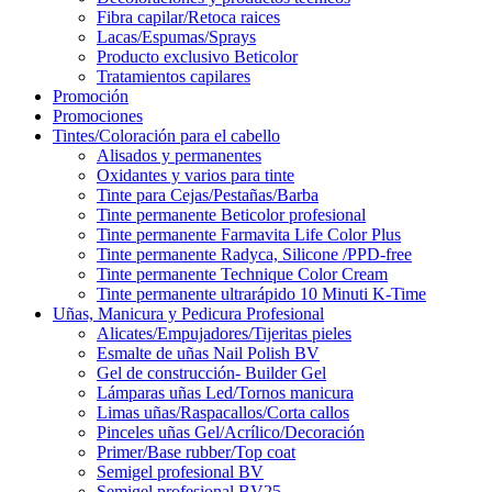
Fibra capilar/Retoca raices
Lacas/Espumas/Sprays
Producto exclusivo Beticolor
Tratamientos capilares
Promoción
Promociones
Tintes/Coloración para el cabello
Alisados y permanentes
Oxidantes y varios para tinte
Tinte para Cejas/Pestañas/Barba
Tinte permanente Beticolor profesional
Tinte permanente Farmavita Life Color Plus
Tinte permanente Radyca, Silicone /PPD-free
Tinte permanente Technique Color Cream
Tinte permanente ultrarápido 10 Minuti K-Time
Uñas, Manicura y Pedicura Profesional
Alicates/Empujadores/Tijeritas pieles
Esmalte de uñas Nail Polish BV
Gel de construcción- Builder Gel
Lámparas uñas Led/Tornos manicura
Limas uñas/Raspacallos/Corta callos
Pinceles uñas Gel/Acrílico/Decoración
Primer/Base rubber/Top coat
Semigel profesional BV
Semigel profesional BV25