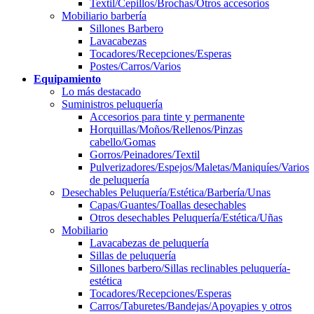
Textil/Cepillos/Brochas/Otros accesorios
Mobiliario barbería
Sillones Barbero
Lavacabezas
Tocadores/Recepciones/Esperas
Postes/Carros/Varios
Equipamiento
Lo más destacado
Suministros peluquería
Accesorios para tinte y permanente
Horquillas/Moños/Rellenos/Pinzas
cabello/Gomas
Gorros/Peinadores/Textil
Pulverizadores/Espejos/Maletas/Maniquíes/Varios
de peluquería
Desechables Peluquería/Estética/Barbería/Unas
Capas/Guantes/Toallas desechables
Otros desechables Peluquería/Estética/Uñas
Mobiliario
Lavacabezas de peluquería
Sillas de peluquería
Sillones barbero/Sillas reclinables peluquería-
estética
Tocadores/Recepciones/Esperas
Carros/Taburetes/Bandejas/Apoyapies y otros