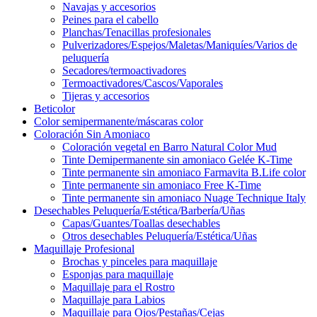
Navajas y accesorios
Peines para el cabello
Planchas/Tenacillas profesionales
Pulverizadores/Espejos/Maletas/Maniquíes/Varios de
peluquería
Secadores/termoactivadores
Termoactivadores/Cascos/Vaporales
Tijeras y accesorios
Beticolor
Color semipermanente/máscaras color
Coloración Sin Amoniaco
Coloración vegetal en Barro Natural Color Mud
Tinte Demipermanente sin amoniaco Gelée K-Time
Tinte permanente sin amoniaco Farmavita B.Life color
Tinte permanente sin amoniaco Free K-Time
Tinte permanente sin amoniaco Nuage Technique Italy
Desechables Peluquería/Estética/Barbería/Uñas
Capas/Guantes/Toallas desechables
Otros desechables Peluquería/Estética/Uñas
Maquillaje Profesional
Brochas y pinceles para maquillaje
Esponjas para maquillaje
Maquillaje para el Rostro
Maquillaje para Labios
Maquillaje para Ojos/Pestañas/Cejas