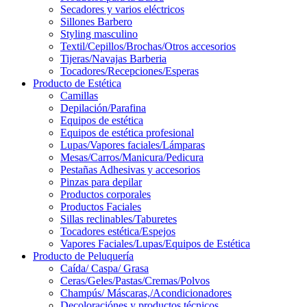
Secadores y varios eléctricos
Sillones Barbero
Styling masculino
Textil/Cepillos/Brochas/Otros accesorios
Tijeras/Navajas Barberia
Tocadores/Recepciones/Esperas
Producto de Estética
Camillas
Depilación/Parafina
Equipos de estética
Equipos de estética profesional
Lupas/Vapores faciales/Lámparas
Mesas/Carros/Manicura/Pedicura
Pestañas Adhesivas y accesorios
Pinzas para depilar
Productos corporales
Productos Faciales
Sillas reclinables/Taburetes
Tocadores estética/Espejos
Vapores Faciales/Lupas/Equipos de Estética
Producto de Peluquería
Caída/ Caspa/ Grasa
Ceras/Geles/Pastas/Cremas/Polvos
Champús/ Máscaras,/Acondicionadores
Decoloraciónes y productos técnicos