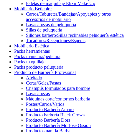
Paletas de maquillaje Elixir Make Up
Mobiliario Beticolor
Carros/Taburetes/Bandejas/Apoyapies y otros
accesorios de mobiliario
Lavacabezas de peluquería
Sillas de peluquería
Sillones barbero/Sillas reclinables peluquería-estética
Tocadores/Recepciones/Esperas
Mobiliario Estética
Packs herramientas
Packs manicura/pedicura
Packs maquillaje
Packs producto peluquería
Producto de Barbería Profesional
Afeitado
Ceras/Geles/Pastas
Champús formulados para hombre
Lavacabezas
Máquinas corte/contornos barberia
Postes/Carros/Varios
Producto Barbería Amaro
Producto barbería Black Crows
Producto Barbería Dors
Producto Barbería Morfose Ossion
Productos para la Barba