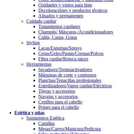
Oxidantes y varios para tinte
Decoloraciónes y productos técnicos
Alisados y permanentes
Cuidado capilar
Tratamientos capilares
Champús/ Máscaras,/Acondicionadores
Caída, Caspa, Grasa
Styling
Lacas/Espumas/Sprays
Ceras/Geles/Pastas/Cremas/Polvos
Fibra capilar/Retoca raices
Herramientas
Secadores/Termoactivadores
Máquinas de corte y contornos
Planchas/Tenacillas profesionales
Esterilizadores/Vapor capilar/Eléctricos
Tijeras y accesorios
Navajas y accesorios
Cepillos para el cabello
Peines para el cabello
Estética y uñas
Suministros Estética
Camillas
Mesas/Carros/Manicura/Pedicura