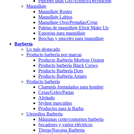
Pinceles uñas Gel/Acrílico/Decoración
Maquillaje
Maquillaje Rostro
Maquillaje Labios
Maquillaje Ojos/Pestañas/Cejas
Paletas de maquillaje Elixir Make Up
Esponjas para maquillaje
Brochas y pinceles para maquillaje
Barbería
Lo más destacado
Producto barbería por marcas
Producto Barbería Morfose Ossion
Producto barbería Black Crows
Producto Barbería Dors
Producto Barbería Amaro
Producto barbería
Champús formulados para hombre
Ceras/Geles/Pastas
Afeitado
Styling masculino
Productos para la Barba
Utensilios Barbería
Máquinas corte/contornos barberia
Secadores y varios eléctricos
Tijeras/Navajas Barberia