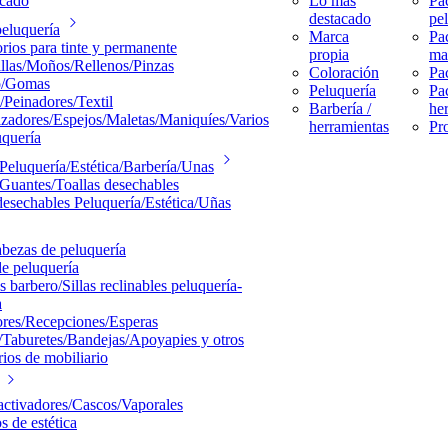
acado
Lo más
Pa
destacado
pe
peluquería
Marca
Pa
rios para tinte y permanente
propia
ma
llas/Moños/Rellenos/Pinzas
Coloración
Pa
o/Gomas
Peluquería
Pa
/Peinadores/Textil
Barbería /
he
izadores/Espejos/Maletas/Maniquíes/Varios
herramientas
Pr
uquería
Peluquería/Estética/Barbería/Unas
Guantes/Toallas desechables
desechables Peluquería/Estética/Uñas
bezas de peluquería
de peluquería
s barbero/Sillas reclinables peluquería-
a
res/Recepciones/Esperas
/Taburetes/Bandejas/Apoyapies y otros
rios de mobiliario
ctivadores/Cascos/Vaporales
s de estética