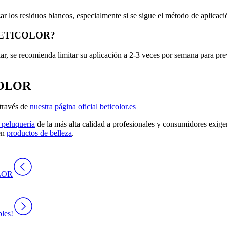
r los residuos blancos, especialmente si se sigue el método de aplica
e BETICOLOR?
e recomienda limitar su aplicación a 2-3 veces por semana para preve
ICOLOR
 través de
nuestra página oficial
beticolor.es
 peluquería
de la más alta calidad a profesionales y consumidores exig
en
productos de belleza
.
OLOR
bles!