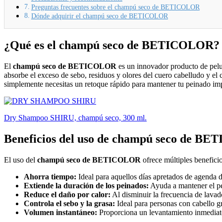
Preguntas frecuentes sobre el champú seco de BETICOLOR
Dónde adquirir el champú seco de BETICOLOR
¿Qué es el champú seco de BETICOLOR?
El
champú seco de BETICOLOR
es un innovador producto de peluq
absorbe el exceso de sebo, residuos y olores del cuero cabelludo y el 
simplemente necesitas un retoque rápido para mantener tu peinado im
Dry Shampoo SHIRU, champú seco, 300 ml.
Beneficios del uso de champú seco de B
El uso del
champú seco de BETICOLOR
ofrece múltiples beneficio
Ahorra tiempo:
Ideal para aquellos días apretados de agenda d
Extiende la duración de los peinados:
Ayuda a mantener el pei
Reduce el daño por calor:
Al disminuir la frecuencia de lavad
Controla el sebo y la grasa:
Ideal para personas con cabello gr
Volumen instantáneo:
Proporciona un levantamiento inmediato 