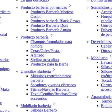
Lo más destacado
Lo más dest
Producto barbería por marcas
Suministros 
edicura
Producto Barbería Morfose
Acceso
s
Ossion
Horqui
s
Producto barbería Black Crows
cabell
Producto Barbería Dors
Gorros
Producto Barbería Amaro
Pulver
ional
de pel
Producto barbería
Champús formulados para
Desechables 
hombre
Capas/
Ceras/Geles/Pastas
Otros 
Afeitado
Mobiliario
sorios
Styling masculino
Lavaca
Productos para la Barba
Sillas 
quipos
Utensilios Barbería
Sillone
Máquinas corte/contornos
estétic
barberia
Tocado
5
Secadores y varios eléctricos
Carros
r Make
Tijeras/Navajas Barberia
acceso
Textil/Cepillos/Brochas/Otros
Aparatología
accesorios
Termoa
de
Mobiliario barbería
Equipo
Sillones Barbero
der Gel