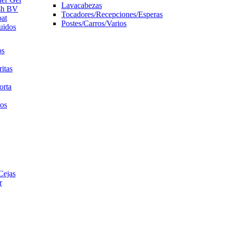
Lavacabezas
ish BV
Tocadores/Recepciones/Esperas
oat
Postes/Carros/Varios
uidos
os
itas
orta
ios
Cejas
r