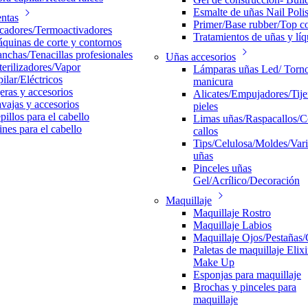
Esmalte de uñas Nail Pol
ntas
Primer/Base rubber/Top c
cadores/Termoactivadores
Tratamientos de uñas y líq
quinas de corte y contornos
anchas/Tenacillas profesionales
Uñas accesorios
terilizadores/Vapor
Lámparas uñas Led/ Torn
pilar/Eléctricos
manicura
jeras y accesorios
Alicates/Empujadores/Tijer
vajas y accesorios
pieles
pillos para el cabello
Limas uñas/Raspacallos/C
ines para el cabello
callos
Tips/Celulosa/Moldes/Var
uñas
Pinceles uñas
Gel/Acrílico/Decoración
Maquillaje
Maquillaje Rostro
Maquillaje Labios
Maquillaje Ojos/Pestañas/
Paletas de maquillaje Elixi
Make Up
Esponjas para maquillaje
Brochas y pinceles para
maquillaje