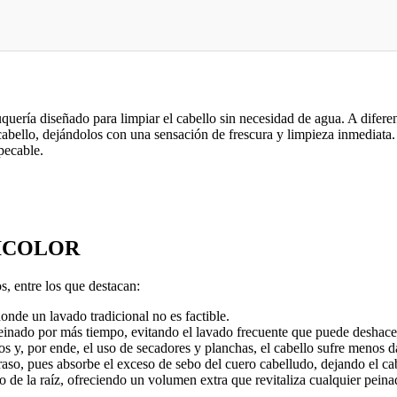
uería diseñado para limpiar el cabello sin necesidad de agua. A diferen
cabello, dejándolos con una sensación de frescura y limpieza inmediata. 
pecable.
ETICOLOR
s, entre los que destacan:
onde un lavado tradicional no es factible.
nado por más tiempo, evitando el lavado frecuente que puede deshacer e
os y, por ende, el uso de secadores y planchas, el cabello sufre menos 
aso, pues absorbe el exceso de sebo del cuero cabelludo, dejando el cab
de la raíz, ofreciendo un volumen extra que revitaliza cualquier peina