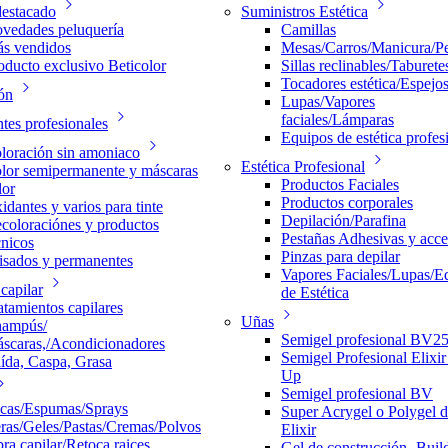
estacado
Suministros Estética
vedades peluquería
Camillas
s vendidos
Mesas/Carros/Manicura/P
oducto exclusivo Beticolor
Sillas reclinables/Taburete
Tocadores estética/Espejo
ón
Lupas/Vapores
faciales/Lámparas
ntes profesionales
Equipos de estética profes
loración sin amoniaco
Estética Profesional
lor semipermanente y máscaras
Productos Faciales
lor
Productos corporales
idantes y varios para tinte
Depilación/Parafina
coloraciónes y productos
Pestañas Adhesivas y acce
cnicos
Pinzas para depilar
isados y permanentes
Vapores Faciales/Lupas/E
capilar
de Estética
atamientos capilares
Uñas
ampús/
Semigel profesional BV2
scaras,/Acondicionadores
Semigel Profesional Elixi
ída, Caspa, Grasa
Up
Semigel profesional BV
cas/Espumas/Sprays
Super Acrygel o Polygel 
ras/Geles/Pastas/Cremas/Polvos
Elixir
bra capilar/Retoca raices
Gel de construcción- Buil