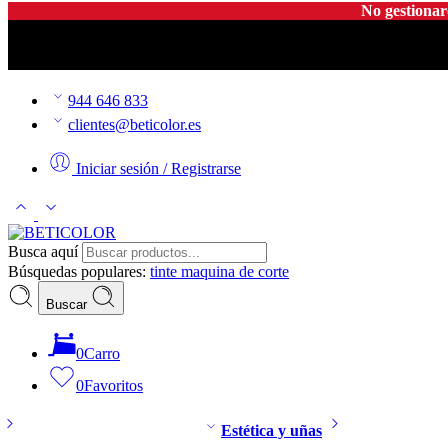
No gestionar
944 646 833
clientes@beticolor.es
Iniciar sesión / Registrarse
Busca aquí
Búsquedas populares:
tinte
maquina de corte
Buscar
0
Carro
0
Favoritos
Estética y uñas