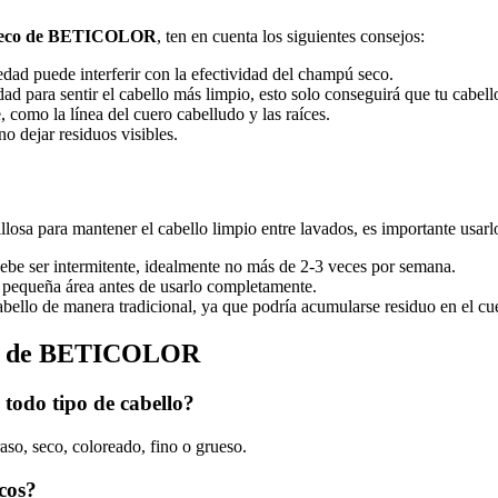
seco de BETICOLOR
, ten en cuenta los siguientes consejos:
ad puede interferir con la efectividad del champú seco.
dad para sentir el cabello más limpio, esto solo conseguirá que tu cabell
 como la línea del cuero cabelludo y las raíces.
o dejar residuos visibles.
losa para mantener el cabello limpio entre lavados, es importante usar
ebe ser intermitente, idealmente no más de 2-3 veces por semana.
a pequeña área antes de usarlo completamente.
abello de manera tradicional, ya que podría acumularse residuo en el cue
eco de BETICOLOR
odo tipo de cabello?
o, seco, coloreado, fino o grueso.
cos?